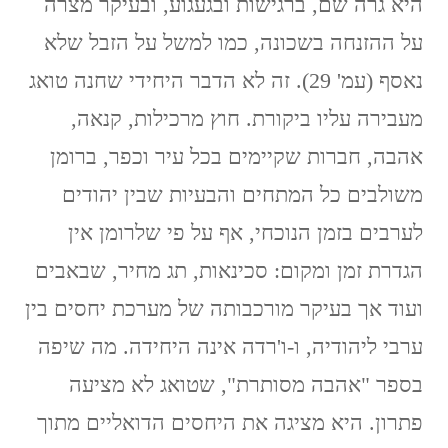
היא גרה שם, ברגישות ובגעגוע, ובעיקר מצרה
על ההזנחה בשכונה, כמו למשל על הזבל שלא
נאסף (עמ' 29). זה לא הדבר היחידי שחנה טואג
מעבירה עליו ביקורת. חוץ מרכילות, קנאה,
אהבה, חברות שקיימים בכל עיר וכפר, ברומן
משולבים כל המתחים והבעיות שבין יהודים
לערבים בזמן הנוכחי, אף על פי שלרומן אין
הגדרת זמן ומקום: סכינאות, תג מחיר, שבאבים
ועוד אך בעיקר מורכבותה של מערכת יחסים בין
ערבי ליהודיה, ו-ו'רדה אינה היחידה. מה שיפה
בספר "אהבה מסותרת", שטואג לא מציעה
פתרון. היא מציגה את היחסים הדואליים מתוך