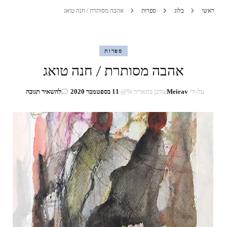
ראשי
בלוג
ספרות
אהבה מסותרת / חנה טואג
ספרות
אהבה מסותרת / חנה טואג
בנושא
על-ידי
Meirav
עודכן בתאריך %@
11 בספטמבר 2020
להשאיר תגובה
אהבה
מסותרת
/
חנה
טואג