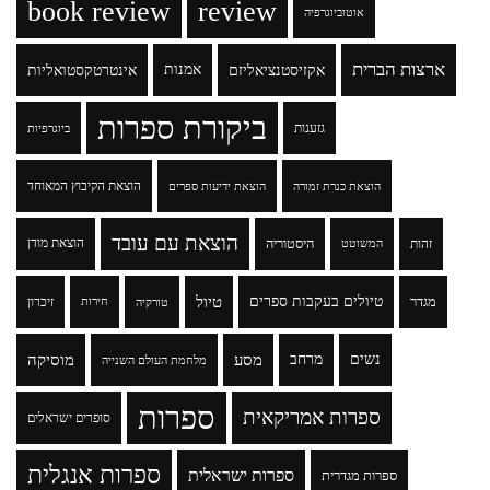
book review
review
אוטוביוגרפיה
ארצות הברית
אקזיסטנציאליזם
אמנות
אינטרטקסטואליות
ביקורת ספרות
גזענות
ביוגרפיות
הוצאת הקיבוץ המאוחד
הוצאת כנרת זמורה
הוצאת ידיעות ספרים
הוצאת עם עובד
זהות
היסטוריה
הוצאת מודן
המשוטט
טיולים בעקבות ספרים
טיול
מגדר
זיכרון
טורקיה
חירות
נשים
מרחב
מסע
מוסיקה
מלחמת העולם השנייה
ספרות
ספרות אמריקאית
סופרים ישראלים
ספרות אנגלית
ספרות ישראלית
ספרות מגדרית