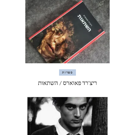
ספרות
ריצ'רד פאוארס / השתאות