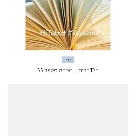
רדיו
היTרבות – תכנית מספר 33