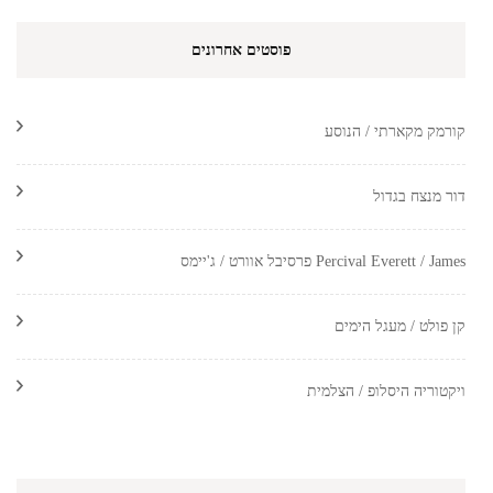
פוסטים אחרונים
קורמק מקארתי / הנוסע
דור מנצח בגדול
Percival Everett / James פרסיבל אוורט / ג'יימס
קן פולט / מעגל הימים
ויקטוריה היסלופ / הצלמית