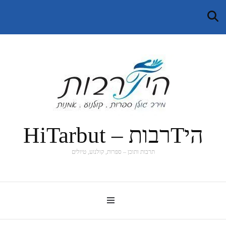
היTרבות – HiTarbut
תרבות ותוכן – ספרות, קולנוע, טיולים