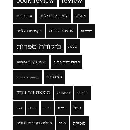
book review
review
אמנות
אינטרטקסטואליות
אוטוביוגרפיה
ארצות הברית
אקזיסטנציאליזם
ביוגרפיות
ביקורת ספרות
גזענות
הוצאת הקיבוץ המאוחד
הוצאת ידיעות ספרים
הוצאת מודן
הוצאת כנרת זמורה
הוצאת עם עובד
היסטוריה
המשוטט
טיול
זיכרון
זהות
טורקיה
חירות
מוסיקה
טיולים בעקבות ספרים
מגדר