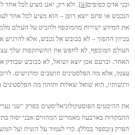
ובני אדם כפופים
[ii]
. ולא רק, יאנג מציע לכל אחד ל
הנכבש או סתם יוצא דופן – הוא מציע לכל אחד לער
את המידע ישירות מהמוכפף ולהביט על העולם מלמ
בכיוון ההפוך – לא ככובש אל נכבש, אלא להרגיש 
העולם המוכפף, לא לחפש את ההשתקפות שלך עצמך
האחר. וברעם אכן יוצא ושואל, לא ככובש שבודק א
עצמו, אלא מה הפלסטינים חושבים ומרגישים. לרוב
ורגשותיו, הוא שואל שאלות ותוהה מה הפלסטינים ח
את ההיבטים הפוסטקולוניאליסטים בפרק "שני נערי
התמקדות בארבעה מאמרים המהווים אבני יסוד בתיאו
הפרק (ובספר בכלל). כדי לעמוד על השיח ועל המשמ