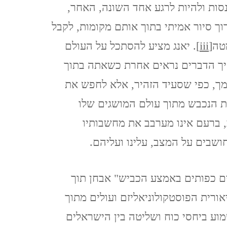
נסות ולהיות לרגע אחד השונה, האחר,
נגב – עין עבדת ושדה בוקר –
וך סיור אמיתי בתוך אותם מקומות, לקבל
פברואר 2021
טה
[iii]
. יאנג מציע להסתכל על העולם
איך הדברים נראים אחרת כשאתה בתוך
קאסר אל יהוד 13.2.2021
, כפי שסעיד הזהיר, אלא לחפש את
QASR AL YAHUD
ת הנכבש מתוך עולם המושגים שלו
ליברפול, LIVERPOOL ינואר
, ברעם אינו מערבב את מחשבותיו
2020
ושבים על המצב, עלינו ועליהם.
לידס LEEDS (אנגליה), ינואר
ם כפותים באמצע הכביש" אבחן תוך
2020
רית הפוסטקולוניאליזם ועולים מתוך
וע ביחסי כוח ושליטה בין הישראלים
מנצ'סטר,MANCHESTER