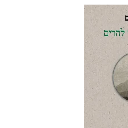
פוסטקולוניאלים
ב"שני
מצדה וים המלח, דצמבר 2021
נערים
כפותים
MASADA AND THE DEAD
באמצע
הכביש
SEA, DECEMBER
–
מחנה
הפליטים
סופש בלאק פריידיי, בודפשט,
בלאטה"
(הארץ
הונגריה, נובמבר 2021
שמעבר
להרים)
BUDAPEST, HUNGARY
ברלין, ספטמבר, 2021 BERLIN,
GERMANY, SEPTEMBER
ציפורי, אפריל, 2021 ,