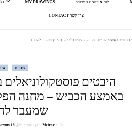
לוח אירועים ספרותי
MY DRAWINGS
גלריה 
צרו קשר CONTACT
LEGO ERGO SUM (אני קורא
רים כפותים באמצע הכביש – מחנה הפליטים בלאטה" (הארץ שמעבר להרים)
= אני קיים)
בעקבות ספרים
ספרות
עיון
היבטים פוסטקולוניאלים ב
תרבות מארחת
באמצע הכביש – מחנה הפל
רדיו RADIO
שמעבר להר
על-ידי
Meirav
עודכן בתאריך %@
18 בפברואר 2024