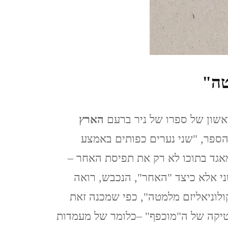
TZIPORI
אלוני אבא ותל מגידו אפריל
2021 ALONEI ABA AND
TEL MEGIDO
טה"
פריחה ונדידה בצפון הארץ,
אשון של ספרו של ניר ברעם
הארץ
חורף-אביב, מרץ 2021
ספר, "שני נערים כפותים באמצע
FLOWERING AND
מאגד בתוכו לא רק את תפיסת האחר –
MIGRATION IN THE
ני אלא כיצד "האחר", הנכבש, רואה
NORTH OF THE
ולוניאליזם מלמטה", כפי שמכנה זאת
COUNTRY, WINTER-
יטיקה של ה"מוכפף" –כלומר של מעמדות
SPRING, MARCH