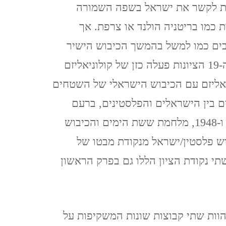
וימת לקשר את ישראל בשפה השמורה
CZECH REPUBLIC
 כמו בריטניה הולנד או צרפת. אך
וארנה (מ 2015) VARNA,
רבים כמו למשל בהמשך הכיבוש הישיר
BULGARIA
. יש הגורסים שכבר במאה ה-19 הציונות פעלה כזן של קולוניאליזם
הקולוניאליזם עם הכיבוש הישראלי של השטחים
 רבים בין הישראלים והפלסטינים, ברעם
מסכם ומבחין באופן ברור בין שתי נקודות ציון 1967 ו-1948, מלחמת ששת הימים והכיבוש
ש פלסטין/ישראל מנקודת מבטו של
י נקודת הציון הללו גם בפרק הראשון
הוות שתי קבוצות שונות המשקיפות על