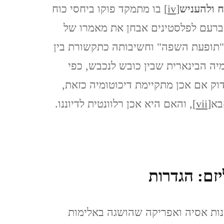
 ולהעניש
[iv]
בו מתמקד פוקו ביחסי כוח
ינואר, 2020
 ברעם לפלסטינים אבחן את מאמרו של
איסטנבול, טורקיה, 2019
ל "תופעת השפה" וחשיבותה כתקשורת בין
ISTANBUL, TURKEY
יה הבינארית שבין כובש לנכבש, כפי
וק אם אכן מתקיימת דיכוטומיה כזאת,
ברצלונה, יוני 2019
בא
[vii]
, והאם היא אכן רלוונטית לדיוננו.
BARCELONA
כרתים, אוקטובר, 2018 CRETE
אילת וטאבה (מ 2017) EILAT
יזם: הגדרות
& TABA
ינות אסיה ואפריקה שהושגה באלימות
פראג, אוגוסט, 2017 PRAGUE