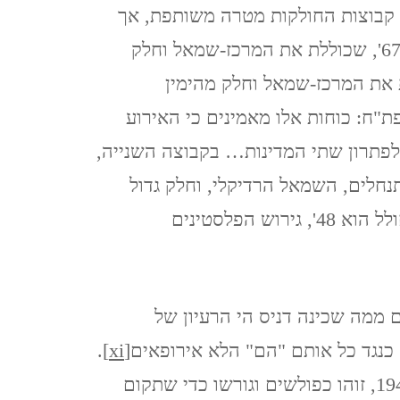
קבוצות החולקות מטרה משותפת, אך
המבט ההיסטורי שלהן דומה. ניתן להגדירן כקבוצת 67', שכוללת את המרכז-שמאל וחלק
 את המרכז-שמאל וחלק מהימין
ת"ח: כוחות אלו מאמינים כי האירוע
אם להבנה זו לפתרון שתי המדינות… בקבוצה השנייה,
נחלים, השמאל הרדיקלי, וחלק גדול
מהחברה הפלסטינית, והם מאמינים כי האירוע המחולל הוא 48', גירוש הפלסטינים
ם ממה שכינה דניס הי הרעיון של
 כנגד כל אותם "הם" הלא אירופאים
[xi]
.
כדי לממש את רעיון הציונות נדחקו הפלסטינים ב 1948, זוהו כפולשים וגורשו כדי שתקום