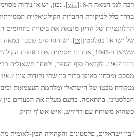
רבה למן המאה ה-16
[viii]
. נכון, יש אי נוחות מס
בדרך כלל לביקורת החברות הקולוניאליות המסורתיות
הרלוונטיות של הדיון מוצאת את ביטויה בתחומים 
של ישראל בפלסטין
[ix]
ששיאו ב-1948, אחרים מסמנים את ראשית 
ביוני 1967. לקראת סוף הספר, ולאחר תשאולים
מנקודת מבטו של הישראלי ומלחמת העצמאות וכיבו
הפלסטיני, בהתאמה. ברעם מעלה את הפערים בין שת
כשהוא משוחח עם דרוויש, איש אש"ף ותיק:
"בין ישראלים, פלסטינים והקהילה הבין-לאומית מת