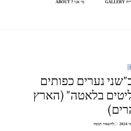
GALLERY
מי אני ? ABOUT
ספריות וחנויות ספרים בעולם
(חלק מה)ספרים שקראתי
SOME OF THE BOOKS I
READ
"שני נערים כפותים
המצלמה המשוטטת MY
יטים בלאטה" (הארץ
WANDERING CAMERA
ים)
חדר בבית מלון HOTEL
בנושא
להשאיר תגובה
ROOM
היבטים