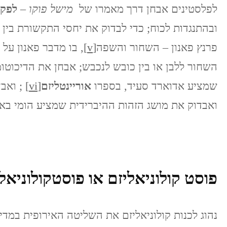
לפלסטינים אבחן דרך מאמרו של
מישל פוקו
–
לפקח
ובהתנגדות לכוח; כדי לבדוק את יחסי התקשורת בין
פרנץ פאנון – השחור והשפה
[v]
, בו מדבר פאנון ע
השחור ללבן או בין כובש לנכבש; אבחן את הדיכוטומ
שמציע אדוארד סעיד, בספרו
אוריינטליזם
[vi]
; ואבד
ואבדוק את מושג הזהות ההיברידית שמציע הומי בא
פוסט קולוניאליזם או פוסטקולוניאל
נהוג לכנות קולוניאליזם את השליטה האירופית במד