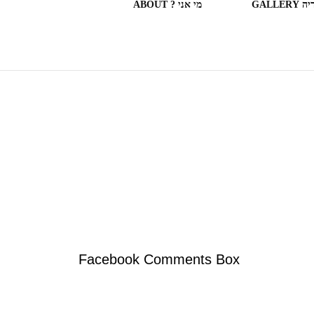
GALLERY
מי אני ? ABOUT
ספריות וחנויות ספרים בעולם
(חלק מה)ספרים שקראתי
SOME OF THE BOOKS I
READ
המצלמה המשוטטת MY
WANDERING CAMERA
Facebook Comments Box
חדר בבית מלון HOTEL
ROOM