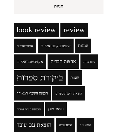
תגיות
book review
review
אמנות
אינטרטקסטואליות
אוטוביוגרפיה
ארצות הברית
אקזיסטנציאליזם
ביוגרפיות
ביקורת ספרות
גזענות
הוצאת הקיבוץ המאוחד
הוצאת ידיעות ספרים
הוצאת מודן
הוצאת כנרת זמורה
הוצאת עם עובד
היסטוריה
המשוטט