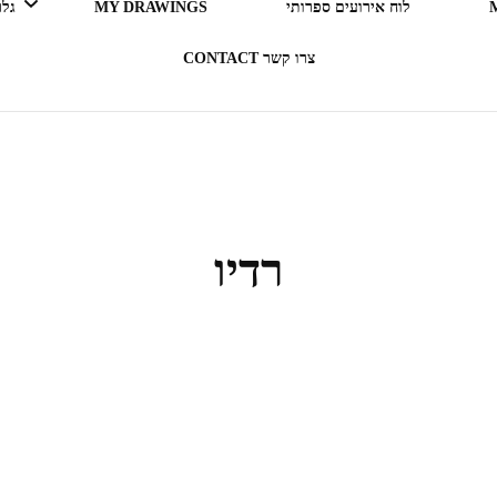
לוח אירועים ספרותי
MY DRAWINGS
גלריה 
צרו קשר CONTACT
LEGO ERGO SUM (אני קורא
= אני קיים)
בעקבות ספרים
רדיו
תרבות מארחת
רדיו RADIO