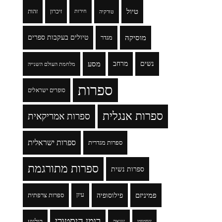
טיול
זיכרון
זהות
טורקיה
חירות
מוסיקה
טיולים בעקבות ספרים
מגדר
נשים
מרחב
מסע
מלחמת העולם השנייה
ספרות
סופרים ישראלים
ספרות אנגלית
ספרות אמריקאית
ספרות ישראלית
ספרות מגדרית
ספרות מתורגמת
ספרות נשית
פמיניזם
פילוסופיה
עיון
ספרות צרפתית
רומן היסטורי
שיטוט
קולנוע
שואה