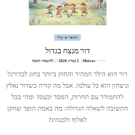
הספרים שלי
דור מנצח בגדול
בנושא
על-ידי
Meirav
ב-
5 במרץ 2026
להשאיר תגובה
דור
מנצח
דור הוא הילד המהיר והחזק ביותר בחוג לכדורגל
בגדול
וניצחון הוא כל עולמו. אבל מה קורה כשדור נאלץ
להתמודד עם תחרות, הפסד וכעס? ומהי בכל
התשובה לשאלה הגדולה: מה באמת הופך שחקן
לאלוף ולמנהיג?