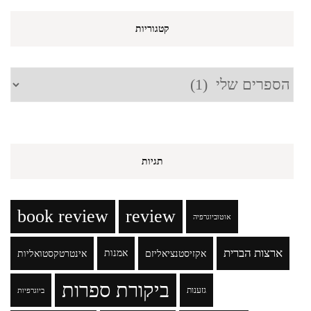
קטגוריות
קטגוריות
תגיות
book review
review
אוטוביוגרפיה
ארצות הברית
אקזיסטנציאליזם
אמנות
אינטרטקסטואליות
ביקורת ספרות
גזענות
ביוגרפיות