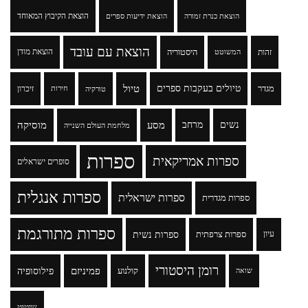
הוצאת הקיבוץ המאוחד
הוצאת כנרת זמורה
הוצאת ידיעות ספרים
הוצאת עם עובד
זהות
היסטוריה
הוצאת מודן
המשוטט
טיולים בעקבות ספרים
טיול
מגדר
זיכרון
טורקיה
חירות
נשים
מרחב
מסע
מוסיקה
מלחמת העולם השנייה
ספרות
ספרות אמריקאית
סופרים ישראלים
ספרות אנגלית
ספרות ישראלית
ספרות מגדרית
ספרות מתורגמת
ספרות נשית
עיון
ספרות צרפתית
רומן היסטורי
פמיניזם
פילוסופיה
קולנוע
שואה
שיטוט