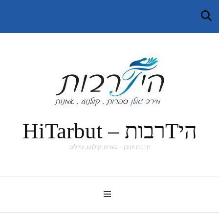
היTרבות – HiTarbut
תרבות ותוכן – ספרות, קולנוע, טיולים