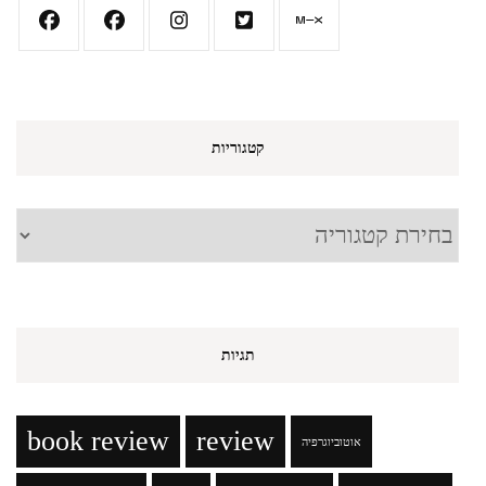
קטגוריות
קטגוריות
תגיות
book review
review
אוטוביוגרפיה