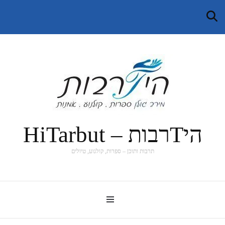
היTרבות – HiTarbut
תרבות ותוכן – ספרות, קולנוע, טיולים