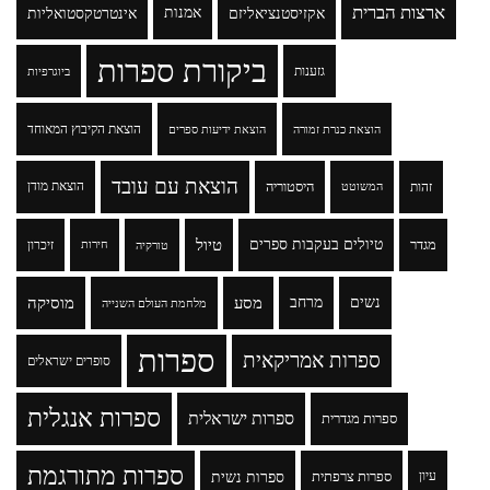
ארצות הברית
אקזיסטנציאליזם
אמנות
אינטרטקסטואליות
ביקורת ספרות
גזענות
ביוגרפיות
הוצאת הקיבוץ המאוחד
הוצאת כנרת זמורה
הוצאת ידיעות ספרים
הוצאת עם עובד
זהות
היסטוריה
הוצאת מודן
המשוטט
טיולים בעקבות ספרים
טיול
מגדר
זיכרון
טורקיה
חירות
נשים
מרחב
מסע
מוסיקה
מלחמת העולם השנייה
ספרות
ספרות אמריקאית
סופרים ישראלים
ספרות אנגלית
ספרות ישראלית
ספרות מגדרית
ספרות מתורגמת
ספרות נשית
עיון
ספרות צרפתית