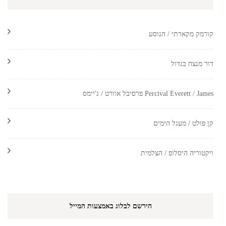
קורמק מקארתי / הנוסע
דור מנצח בגדול
Percival Everett / James פרסיבל אוורט / ג'יימס
קן פולט / מעגל הימים
ויקטוריה היסלופ / הצלמית
הירשם לבלוג באמצעות המייל