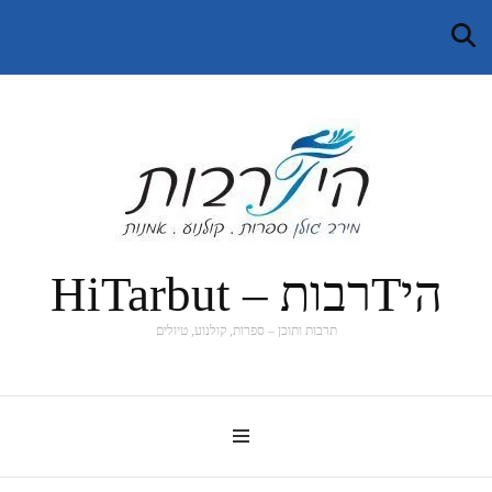
היTרבות – HiTarbut
תרבות ותוכן – ספרות, קולנוע, טיולים