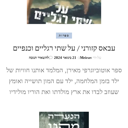
ספרות
עבאס קזורני / על שתי רגליים וכנפיים
בנושא
על-ידי
Meirav
ב-
21 בינואר 2024
להשאיר תגובה
עבאס
קזורני
ספר אוטוביוגרפי מאירן, המלמד אותנו חוויות של
/
ילד בזמן המלחמה, ילד עם המון תושייה ואומץ
על
שתי
שעוזב לבדו את ארץ מולדתו ואת הוריו מולידיו
רגליים
וכנפיים