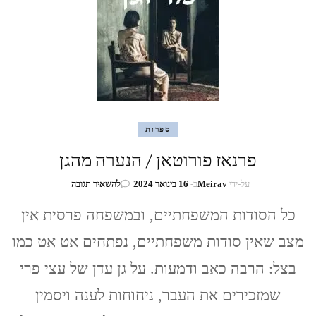
ספרות
פרנאז פורוטאן / הנערה מהגן
בנושא
על-ידי
Meirav
ב-
16 בינואר 2024
להשאיר תגובה
פרנאז
פורוטאן
כל הסודות המשפחתיים, ובמשפחה פרסית אין
/
מצב שאין סודות משפחתיים, נפתחים אט אט כמו
הנערה
מהגן
בצל: הרבה כאב ודמעות. על גן עדן של עצי פרי
שמזכירים את העבר, ניחוחות לענה ויסמין