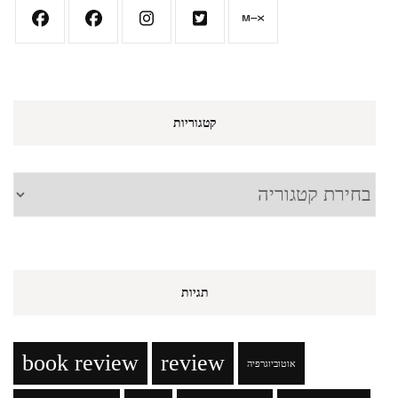
קטגוריות
קטגוריות
תגיות
book review
review
אוטוביוגרפיה