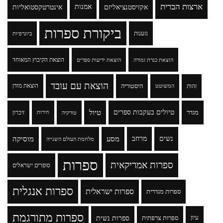
ארצות הברית
אקזיסטנציאליזם
אמנות
אינטרטקסטואליות
ביקורת ספרות
גזענות
ביוגרפיות
הוצאת הקיבוץ המאוחד
הוצאת כנרת זמורה
הוצאת ידיעות ספרים
הוצאת עם עובד
זהות
היסטוריה
הוצאת מודן
המשוטט
טיולים בעקבות ספרים
טיול
מגדר
זיכרון
טורקיה
חירות
נשים
מרחב
מסע
מוסיקה
מלחמת העולם השנייה
ספרות
ספרות אמריקאית
סופרים ישראלים
ספרות אנגלית
ספרות ישראלית
ספרות מגדרית
ספרות מתורגמת
ספרות נשית
עיון
ספרות צרפתית