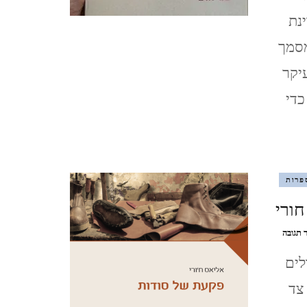
/
ינת
אליאס
נגב – עין עבדת ושדה בוקר –
ח'ורי
מסמך
פברואר 2021
יקר
קאסר אל יהוד 13.2.2021
כדי
QASR AL YAHUD
ליברפול, LIVERPOOL ינואר
פרות
2020
חורי
לידס LEEDS (אנגליה), ינואר
בנושא
 תגובה
פקעת
2020
לים
של
סודות
צד
/
מנצ'סטר,MANCHESTER
אליאס