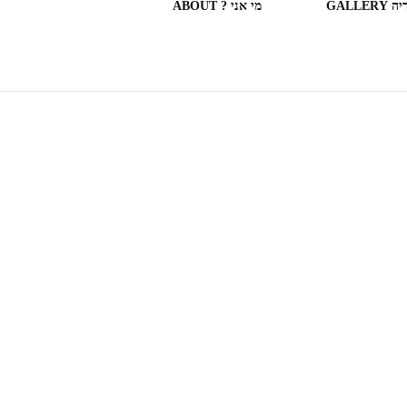
GALLERY
מי אני ? ABOUT
ספריות וחנויות ספרים בעולם
(חלק מה)ספרים שקראתי
SOME OF THE BOOKS I
READ
המצלמה המשוטטת MY
WANDERING CAMERA
חדר בבית מלון HOTEL
ROOM