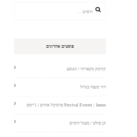
חיפוש:
פוסטים אחרונים
קורמק מקארתי / הנוסע
דור מנצח בגדול
Percival Everett / James פרסיבל אוורט / ג'יימס
קן פולט / מעגל הימים