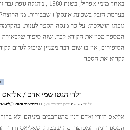
באחד מימי אפריל, בשנת 1980 , מתגלה גופת גבר 
בערמת הזבל בשכונת אונסק"ו שבבירות. מי הרוצח?
גופתו הושלכה? על כך מנסה הספר לענות. בהקדמה,
המספר מכין את הקורא לכך, שזה סיפור שלכאורה 
הסיפורים, אין בו שום דבר מעניין שיכול לגרום לקור
לקרוא את הספר
ס
ילדי הגטו שמי אדם / אליאס ח
על-ידי
Meirav
עודכן בתאריך %@
11 בספטמבר 2020
להשאיר
אליאס ח'ורי ואדם דנון מתערבבים ביניהם ולא ברור 
המספר ומה המסופר. מה שבטוח, שאליאס ח'ורי הו