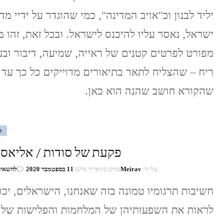
יליד לבנון וכ"אויב המדינה", כמי שהוגדר על ידיי מד
ישראל, נאסר עליו להיכנס לישראל. ובכל זאת, זהו 
מפורט לפרטים קטנים של ראייה, שמיעה, דיבור ובע
ריח – שהצליח לתאר בתיאורים מדוייקים כל כך עד 
שהקורא חושב שהנה הוא כאן.
ס
פקעת של סודות / אליאס 
על-ידי
Meirav
עודכן בתאריך %@
11 בספטמבר 2020
להשאיר
חשיבות תרגומיו טמונה בזה שאנחנו, הישראלים, יכו
לראות את השפעותיהן של המלחמות והפלישות של 