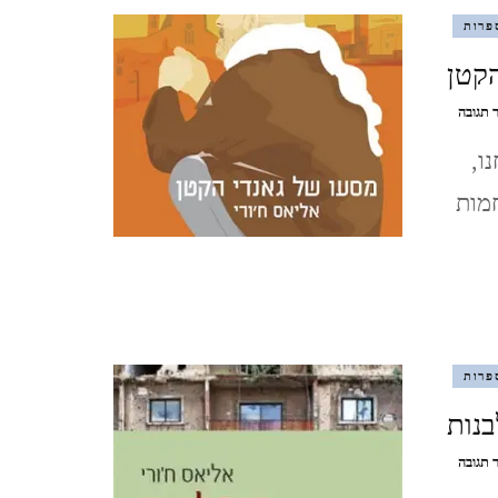
פרות
מצדה וים המלח, דצמבר 2021
הקטן
MASADA AND THE DEAD
בנושא
 תגובה
אליאס
SEA, DECEMBER
ו,
ח'ורי
/
מות
מסעו
סופש בלאק פריידיי, בודפשט,
של
גאנדי
הונגריה, נובמבר 2021
הקטן
BUDAPEST, HUNGARY
ברלין, ספטמבר, 2021 BERLIN,
פרות
GERMANY, SEPTEMBER
בנות
ציפורי, אפריל, 2021 ,
בנושא
 תגובה
ח'ורי