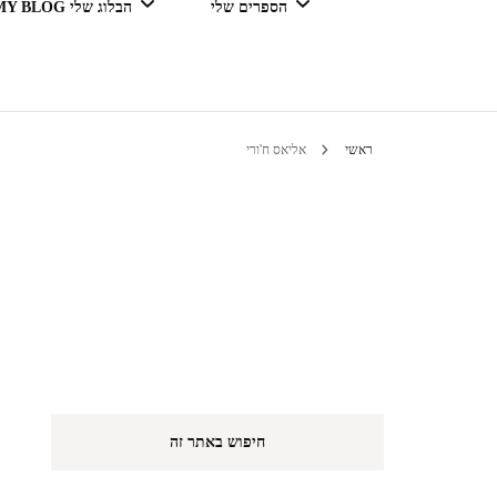
הספרים שלי
הבלוג שלי MY BLOG
דור מנצח בגדול
ראשי
אליאס ח'ורי
טיולים 
הי
חיפוש באתר זה