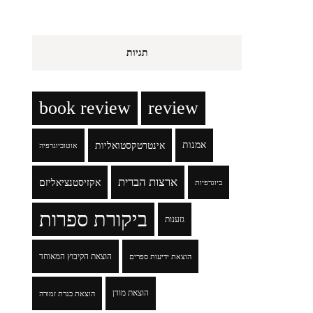
תגיות
book review
review
אמנות
אינטרטקסטואליות
אוטוביוגרפיה
ארצות הברית
אקזיסטנציאליזם
ביוגרפיות
ביקורת ספרות
גזענות
הוצאת הקיבוץ המאוחד
הוצאת ידיעות ספרים
הוצאת מודן
הוצאת כנרת זמורה