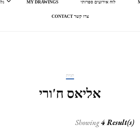
לוח אירועים ספרותי
MY DRAWINGS
גלריה 
צרו קשר CONTACT
LEGO ERGO SUM (אני קורא
= אני קיים)
בעקבות ספרים
תגיות
תרבות מארחת
אליאס ח'ורי
רדיו RADIO
Showing
4 Result(s)