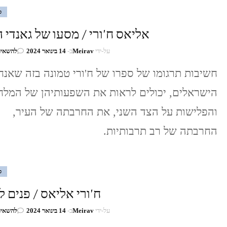
ס
אליאס ח'ורי / מסעו של גאנדי 
על-ידי
Meirav
ב-
14 בינואר 2024
להשאיר
חשיבות תרגומו של ספרו של ח'ורי טמונה בזה שאנחנ
הישראלים, יכולים לראות את השפעותיהן של המלח
והפלישות על הצד השני, את החרבתה של העיר,
החרבתה של רב תרבותיות.
ס
ח'ורי אליאס / פנים ל
על-ידי
Meirav
ב-
14 בינואר 2024
להשאיר