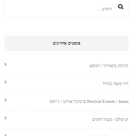
חיפוש:
פוסטים אחרונים
קורמק מקארתי / הנוסע
דור מנצח בגדול
Percival Everett / James פרסיבל אוורט / ג'יימס
קן פולט / מעגל הימים