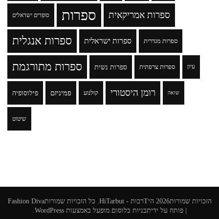
ספרות
ספרות אמריקאית
סופרים ישראלים
ספרות אנגלית
ספרות ישראלית
ספרות מגדרית
ספרות מתורגמת
ספרות נשית
עיון
ספרות צרפתית
רומן היסטורי
פמיניזם
פילוסופיה
קולנוע
שואה
שיטוט
הזכויות שמורות2026
היTרבות - HiTarbut
. כל הזכויות שמורות
Fashion Diva
| פותח על ידי
תבניות בלוסום
.מופעל באמצעות
WordPress
.