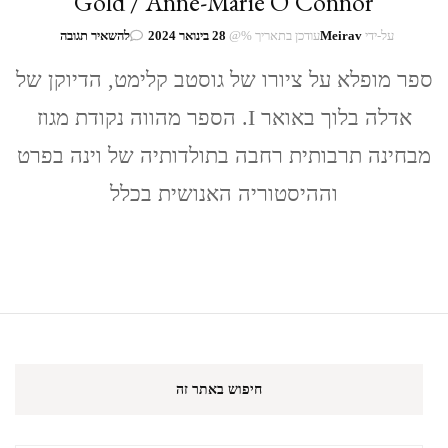
Gold / Anne-Marie O’Connor
בנושא
על-ידי
Meirav
עודכן בתאריך %@
28 בינואר 2024
להשאיר תגובה
אן
מארי
ספר מופלא על ציורו של גוסטב קלימט, הדיוקן של
או'קונור
אדלה בלוך באואר I. הספר מהווה נקודת מגוז
/
האישה
מבחינה תרבותית רחבה בתולדותיה של וינה בפרט
בזהב
Woman
וההיסטוריה האנושית בכלל
in
Gold
/
Anne-
Marie
O’Connor
חיפוש באתר זה