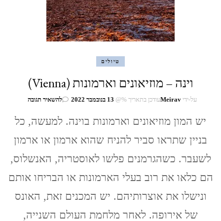
טיולים
וינה – מוזיאונים וארמונות (Vienna)
בנושא
על-ידי
Meirav
עודכן בתאריך %@
13 בנובמבר 2022
להשאיר תגובה
וינה
–
יש המון מוזיאונים וארמונות בוינה. למעשה, כל
מוזיאונים
בניין שתראו סביר להניח שהוא ארמון או ארמון
וארמונות
(Vienna)
לשעבר. כשהגרמנים פלשו לאוסטריה, האנשלוס,
הם כלאו את רוב בעלי הארמונות או הבריחו אותם
ונישלו את אוצרותיהם. יש המכנים זאת, האונס
של אירופה. לאחר מלחמת העולם השנייה,