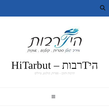
היTרבות – HiTarbut
תרבות ותוכן – ספרות, קולנוע, טיולים