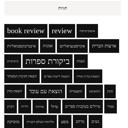
תגיות
book review
review
אוטוביוגרפיה
ארצות הברית
אקזיסטנציאליזם
אמנות
אינטרטקסטואליות
ביקורת ספרות
גזענות
ביוגרפיות
הוצאת הקיבוץ המאוחד
הוצאת כנרת זמורה
הוצאת ידיעות ספרים
הוצאת עם עובד
זהות
היסטוריה
הוצאת מודן
המשוטט
טיולים בעקבות ספרים
טיול
מגדר
זיכרון
טורקיה
חירות
נשים
מרחב
מסע
מוסיקה
מלחמת העולם השנייה