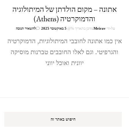
אתונה – מקום הולדתן של המיתולוגיה
והדמוקרטיה (Athens)
בנושא
על-ידי
Meirav
עודכן בתאריך %@
5 באוקטובר 2025
להשאיר תגובה
אתונה
–
אין כמו אתונה לחובבי המיתולוגיות, הדמוקרטיה
מקום
והגרפיטי. וגם לאלו החובבים טברנות מוסיקה
הולדתן
של
יוונית ואוכל יווני
המיתולוגיה
והדמוקרטיה
(Athens)
חיפוש באתר זה