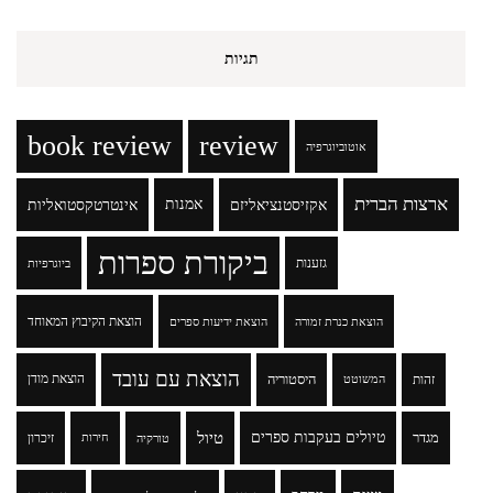
תגיות
book review
review
אוטוביוגרפיה
ארצות הברית
אקזיסטנציאליזם
אמנות
אינטרטקסטואליות
ביקורת ספרות
גזענות
ביוגרפיות
הוצאת הקיבוץ המאוחד
הוצאת כנרת זמורה
הוצאת ידיעות ספרים
הוצאת עם עובד
זהות
היסטוריה
הוצאת מודן
המשוטט
טיולים בעקבות ספרים
טיול
מגדר
זיכרון
טורקיה
חירות