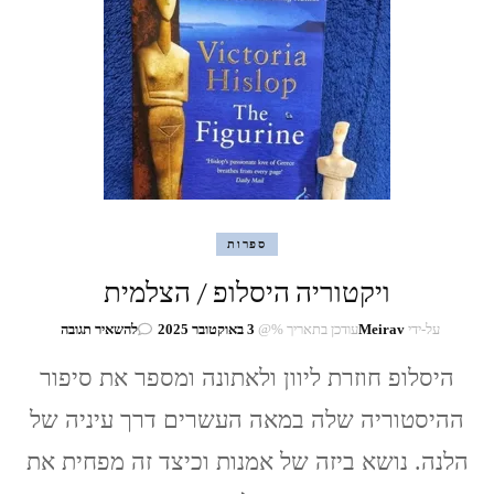
ספרות
ויקטוריה היסלופ / הצלמית
בנושא
על-ידי
Meirav
עודכן בתאריך %@
3 באוקטובר 2025
להשאיר תגובה
ויקטוריה
היסלופ חוזרת ליוון ולאתונה ומספר את סיפור
היסלופ
/
ההיסטוריה שלה במאה העשרים דרך עיניה של
הצלמית
הלנה. נושא ביזה של אמנות וכיצד זה מפחית את