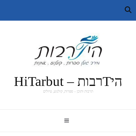
היTרבות – HiTarbut
תרבות ותוכן – ספרות, קולנוע, טיולים