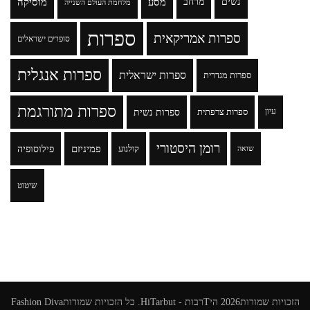
נשים
מרחב
מסע
מוסיקה
מלחמת העולם השנייה
ספרות
ספרות אמריקאית
סופרים ישראלים
ספרות אנגלית
ספרות ישראלית
ספרות מגדרית
ספרות מתורגמת
ספרות נשית
עיון
ספרות צרפתית
רומן היסטורי
פמיניזם
פילוסופיה
קולנוע
שואה
שיטוט
הזכויות שמורות2026
היTרבות - HiTarbut
. כל הזכויות שמורות
Fashion Diva