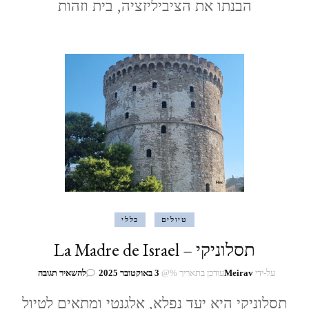
הבנתו את הציביליזציה, בית וזהות
טיולים
כללי
תסלוניקי – La Madre de Israel
בנושא
על-ידי
Meirav
עודכן בתאריך %@
3 באוקטובר 2025
להשאיר תגובה
תסלוניקי
–
תסלוניקי היא יעד נפלא, אלגנטי ומתאים לטיול