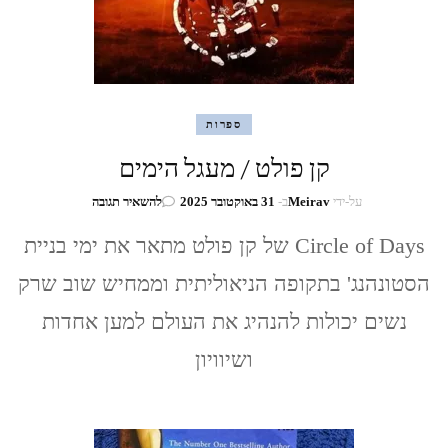
ספרות
קן פולט / מעגל הימים
בנושא
על-ידי
Meirav
ב-
31 באוקטובר 2025
להשאיר תגובה
קן
פולט
Circle of Days של קן פולט מתאר את ימי בניית
/
הסטונהנג' בתקופה הניאוליתית וממחיש שוב שרק
מעגל
הימים
נשים יכולות להנהיג את העולם למען אחדות
ושיוויון