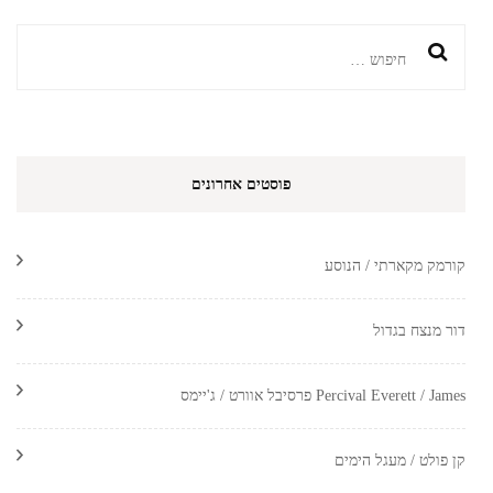
חיפוש:
פוסטים אחרונים
קורמק מקארתי / הנוסע
דור מנצח בגדול
Percival Everett / James פרסיבל אוורט / ג'יימס
קן פולט / מעגל הימים