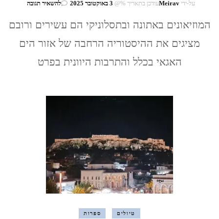
בנושא
על-ידי
Meirav
עודכן בתאריך %@
3 באוקטובר 2025
להשאיר תגובה
אתונה
המוזיאונים באתונה ובתסלוניקי הם עשירים ורובם
ותסלוניקי
–
מציגים את ההיסטוריה הרחבה של אזור הים
מוזיאונים
האגאי בכלל והתרבות היוונית בפרט
טיולים
ספרות