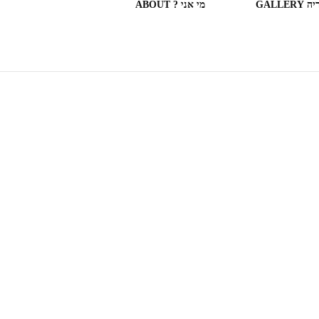
GALLERY
מי אני ? ABOUT
ספריות וחנויות ספרים בעולם
(חלק מה)ספרים שקראתי
SOME OF THE BOOKS I
READ
המצלמה המשוטטת MY
WANDERING CAMERA
חדר בבית מלון HOTEL
ROOM