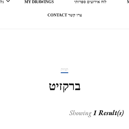
לוח אירועים ספרותי
MY DRAWINGS
גלריה 
צרו קשר CONTACT
LEGO ERGO SUM (אני קורא
= אני קיים)
בעקבות ספרים
תגיות
תרבות מארחת
ברקזיט
רדיו RADIO
Showing
1 Result(s)