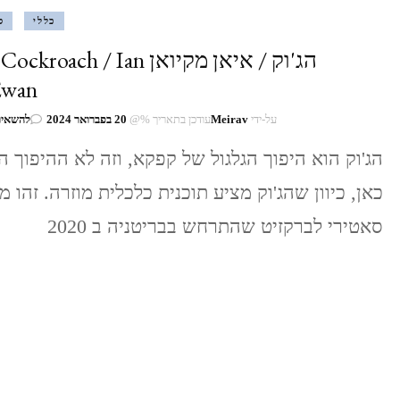
כללי
ס
הג'וק / איאן מקיואן roach / Ian
wan
על-ידי
Meirav
עודכן בתאריך %@
20 בפברואר 2024
להשאיר
הג'וק הוא היפוך הגלגול של קפקא, וזה לא ההיפוך הי
כאן, כיוון שהג'וק מציע תוכנית כלכלית מוזרה. זהו 
סאטירי לברקזיט שהתרחש בבריטניה ב 2020