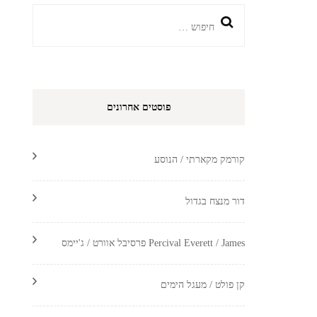
חיפוש:
פוסטים אחרונים
קורמק מקארתי / הנוסע
דור מנצח בגדול
Percival Everett / James פרסיבל אוורט / ג'יימס
קן פולט / מעגל הימים