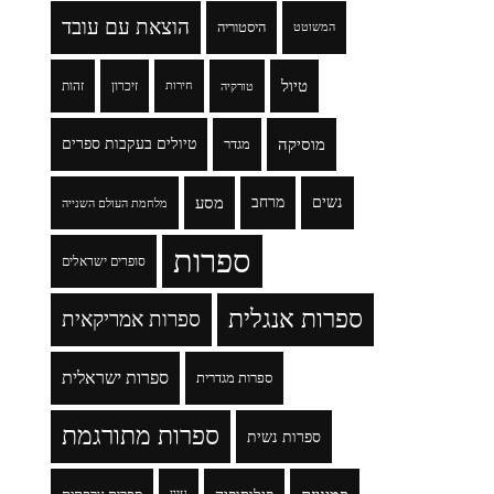
הוצאת עם עובד
היסטוריה
המשוטט
טיול
זיכרון
זהות
טורקיה
חירות
מוסיקה
טיולים בעקבות ספרים
מגדר
נשים
מרחב
מסע
מלחמת העולם השנייה
ספרות
סופרים ישראלים
ספרות אנגלית
ספרות אמריקאית
ספרות ישראלית
ספרות מגדרית
ספרות מתורגמת
ספרות נשית