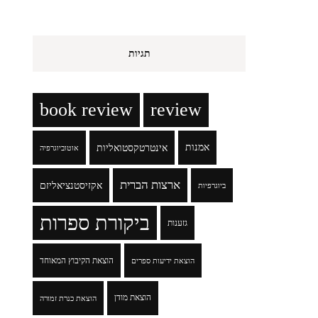
תגיות
book review
review
אמנות
אינטרטקסטואליות
אוטוביוגרפיה
ארצות הברית
אקזיסטנציאליזם
ביוגרפיות
ביקורת ספרות
גזענות
הוצאת הקיבוץ המאוחד
הוצאת ידיעות ספרים
הוצאת מודן
הוצאת כנרת זמורה