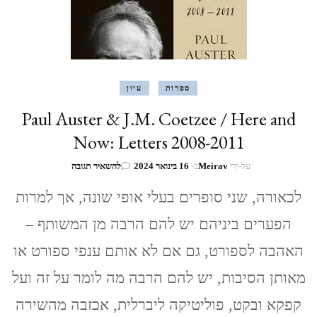
ספרות
עיון
Paul Auster & J.M. Coetzee / Here and
Now: Letters 2008-2011
בנושא
על-ידי
Meirav
ב-
16 בינואר 2024
להשאיר תגובה
Paul
Auster
לכאורה, שני סופרים בעלי אופי שונה, אך למרות
&
הפערים ביניהם יש להם הרבה מן המשותף –
J.M.
Coetzee
האהבה לספורט, גם אם לא אותם ענפי ספורט או
/
Here
מאותן הסיבות, יש להם הרבה מה לומר על זה ועל
and
Now:
קפקא ובקט, פוליטיקה ליברלית, אכזבה מהשירה
Letters