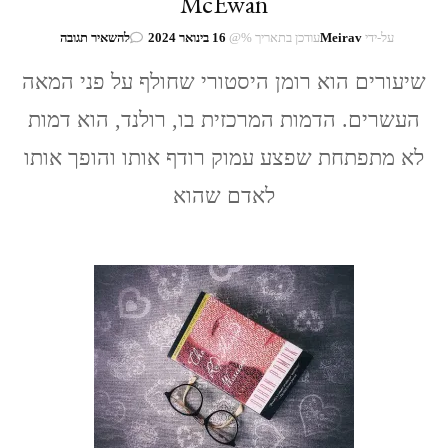
McEwan
בנושא
על-ידי
Meirav
עודכן בתאריך %@
16 בינואר 2024
להשאיר תגובה
איאן
מקיואן
שיעורים הוא רומן היסטורי שחולף על פני המאה
/
העשרים. הדמות המרכזית בו, רולנד, הוא דמות
שיעורים
/
לא מתפתחת שפצע עמוק רודף אותו והופך אותו
Lessons
/
לאדם שהוא
Ian
McEwan