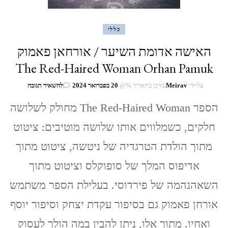
כללי
האישה אדומת השיער / אורחאן פאמוק
The Red-Haired Woman Orhan Pamuk
בנושא
על-ידי
Meirav
עודכן בתאריך %@
20 בפברואר 2024
להשאיר תגובה
האישה
אדומת
הספר The Red-Haired Woman מחולק לשלושה
השיער
חלקים, כשמלווים אותו שלושה מוטיבים: ציטוט
/
אורחאן
מתוך הולדת הטרגדיה של ניטשה, ציטוט מתוך
פאמוק
The
אדיפוס המלך של סופוקלס וציטוט מתוך
Red-
Haired
השאהנהמה של פירדוסי. בעלילת הספר משתמש
Woman
Orhan
אורחן פאמוק גם בסיפור עקדת יצחק וסיפור יוסף
Pamuk
ואחיו. מתוך אלו, ניתן להבין במה הולך לעסוק