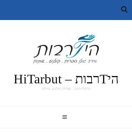
היTרבות – HiTarbut
תרבות ותוכן – ספרות, קולנוע, טיולים