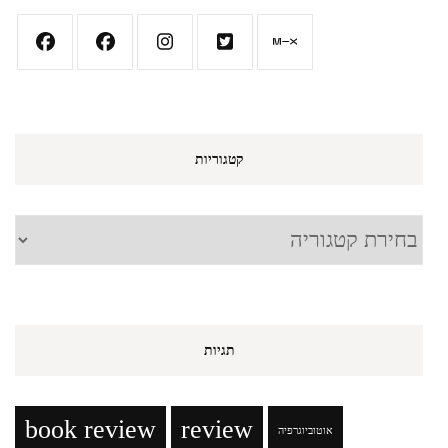
קטגוריות
קטגוריות
תגיות
book review
review
אוטוביוגרפיה