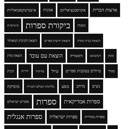
ארצות הברית
אקזיסטנציאליזם
אמנות
אינטרטקסטואליות
ביקורת ספרות
גזענות
ביוגרפיות
הוצאת הקיבוץ המאוחד
הוצאת כנרת זמורה
הוצאת ידיעות ספרים
הוצאת עם עובד
זהות
היסטוריה
הוצאת מודן
המשוטט
טיולים בעקבות ספרים
טיול
מגדר
זיכרון
טורקיה
חירות
נשים
מרחב
מסע
מוסיקה
מלחמת העולם השנייה
ספרות
ספרות אמריקאית
סופרים ישראלים
ספרות אנגלית
ספרות ישראלית
ספרות מגדרית