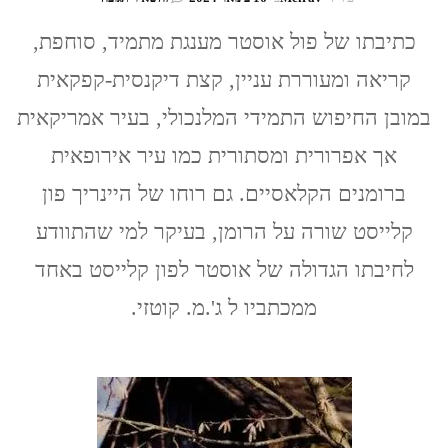
פול
אוסטר
כתיבתו של פול אוסטר מענגת מתמיד, סוחפת,
/
קריאה ומעוררת עניין, קצת דיקנסית-קפקאית
4321
/
במובן החיפוש התמידי המלנכולי, בעיר אמריקאית
Paul
Auster
אך אפרורית ומסתורית כמו עיר אירופאית
ברומנים הקלאסיים. גם רוחו של היינריך פון
קלייסט שורה על הרומן, בעיקר למי שהתוודע
לחיבתו הגדולה של אוסטר לפון קלייסט באחד
ממכתביו ל ג'.מ. קוטזי.