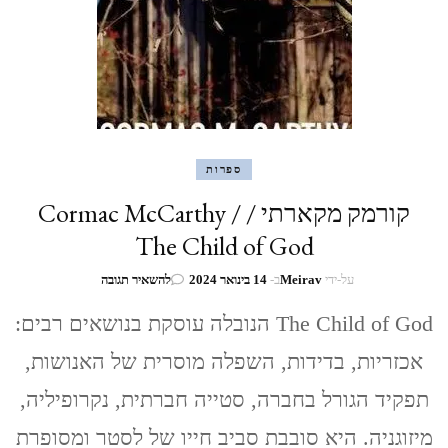
ספרות
קורמק מקארתי / Cormac McCarthy /
The Child of God
בנושא
על-ידי
Meirav
ב-
14 בינואר 2024
להשאיר תגובה
קורמק
מקארתי
The Child of God הנובלה עוסקת בנושאים רבים:
/
אכזריות, בדידות, השפלה מוסרית של האנושות,
Cormac
McCarthy
תפקיד הגורל בחברה, סטייה חברתית, נקרופיליה,
/
The
מיזוגניה. היא סובבת סביב חייו של לסטר ומסופרת
Child