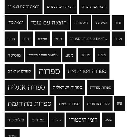
הוצאת הקיבוץ המאוחד
הוצאת כנרת זמורה
הוצאת ידיעות ספרים
הוצאת עם עובד
זהות
היסטוריה
הוצאת מודן
המשוטט
טיולים בעקבות ספרים
טיול
מגדר
זיכרון
טורקיה
חירות
נשים
מרחב
מסע
מוסיקה
מלחמת העולם השנייה
ספרות
ספרות אמריקאית
סופרים ישראלים
ספרות אנגלית
ספרות ישראלית
ספרות מגדרית
ספרות מתורגמת
ספרות נשית
עיון
ספרות צרפתית
רומן היסטורי
פמיניזם
פילוסופיה
קולנוע
שואה
שיטוט