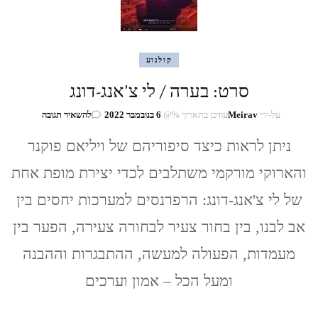
קולנוע
סרט: בערה / לי צ'אנג-דונג
בנושא
על-ידי
Meirav
עודכן בתאריך %@
6 בנובמבר 2022
להשאיר תגובה
סרט:
ניתן לראות כיצד סיפוריהם של ויליאם פוקנר
בערה
/
והארוקי מורקמי משתלבים לכדי יצירת מופת אחת
לי
צ'אנג-דונג
של לי צ'אנג-דונג: הרפרנסים למערכות יחסים בין
אב לבנו, בין בחור צעיר לבחורה צעירה, הפער בין
מעמדות, הפעולה למעשה, ההתבגרות וההבנה
ומעל הכל – אמון וערכים