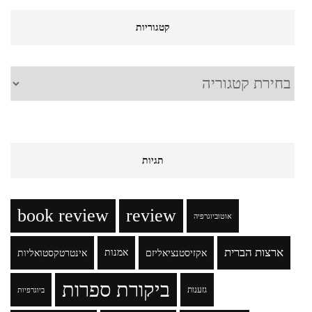
קטגוריות
קטגוריות
תגיות
book review
review
אוטוביוגרפיה
ארצות הברית
אקזיסטנציאליזם
אמנות
אינטרטקסטואליות
ביקורת ספרות
גזענות
ביוגרפיות