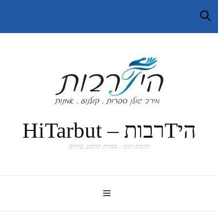
היTרבות – HiTarbut
תרבות ותוכן – ספרות, קולנוע, טיולים