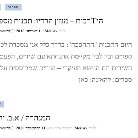
ספרות
היTרבות – מגזין הרדיו: תכנית מספר 14
על-ידי
Meirav
ב-
1 באוגוסט 2018
להשאיר
היום התכנית "התהפכה": בדרך כלל אני מספרת לכ
ספרים ובין לבין מקיימת אתנחתא עם שירים, הפעם
השירים הם הנושא העיקרי – שירים שמבוססים על
ספרים! להאזנה: כאן
ס
המנהרה / א.ב. י
על-ידי
Meirav
עודכן בתאריך %@
11 בספטמבר 2020
להשאיר