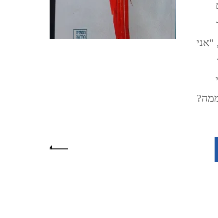
TZIPORI
/
א.ב.
יהושע
אלוני אבא ותל מגידו אפריל
"אני
2021 ALONEI ABA AND
TEL MEGIDO
ממה?
פריחה ונדידה בצפון הארץ,
חורף-אביב, מרץ 2021
FLOWERING AND
וד
MIGRATION IN THE
NORTH OF THE
COUNTRY, WINTER-
SPRING, MARCH