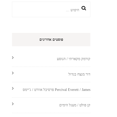
חיפוש:
פוסטים אחרונים
קורמק מקארתי / הנוסע
דור מנצח בגדול
Percival Everett / James פרסיבל אוורט / ג'יימס
קן פולט / מעגל הימים