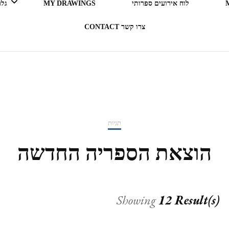
לוח אירועים ספרותי
MY DRAWINGS
גלריה 
צרו קשר CONTACT
LEGO ERGO SUM (אני קורא
= אני קיים)
בעקבות ספרים
תגיות
תרבות מארחת
הוצאת הספריה החדשה
רדיו RADIO
Showing
12 Result(s)