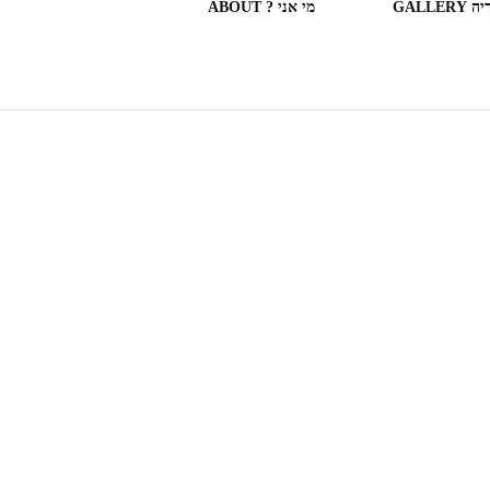
GALLERY
מי אני ? ABOUT
ספריות וחנויות ספרים בעולם
(חלק מה)ספרים שקראתי
SOME OF THE BOOKS I
READ
המצלמה המשוטטת MY
WANDERING CAMERA
חדר בבית מלון HOTEL
ROOM