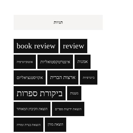
תגיות
book review
review
אמנות
אינטרטקסטואליות
אוטוביוגרפיה
ארצות הברית
אקזיסטנציאליזם
ביוגרפיות
ביקורת ספרות
גזענות
הוצאת הקיבוץ המאוחד
הוצאת ידיעות ספרים
הוצאת מודן
הוצאת כנרת זמורה