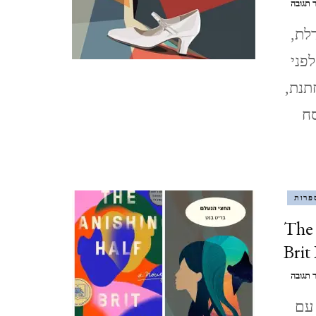
בנושא
 תגובה
אינטרטקסטואליות
נגב – עין עבדת ושדה בוקר –
לת,
ב
והכלה
פברואר 2021
פני
סגרה
את
תנת,
הדלת
קאסר אל יהוד 13.2.2021
לרונית
ח
מטלון
QASR AL YAHUD
ליברפול, LIVERPOOL ינואר
2020
פרות
The Van /
לידס LEEDS (אנגליה), ינואר
Brit
2020
בנושא
 תגובה
החצי
מנצ'סטר,MANCHESTER
 עם
הנעלם