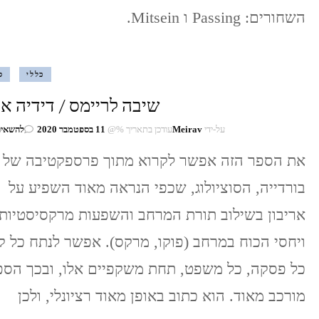
השחורים: Passing ו Mitsein.
כללי
ס
שיבה לריימס / דידיה אר
על-ידי
Meirav
עודכן בתאריך %@
11 בספטמבר 2020
להשאיר
את הספר הזה אפשר לקרוא מתוך פרספקטיבה של פ
בורדייה, הסוציולוג, שכפי הנראה מאוד השפיע על
אריבון בשילוב תורת המרחב והשפעות מרקסיסטיות
ויחסי הכוח במרחב (פוקו, מרקס). אפשר לנתח כל ק
כל פסקה, כל משפט, תחת משקפיים אלו, ובכך הספ
מורכב מאוד. הוא כתוב באופן מאוד רציונלי, ולכן