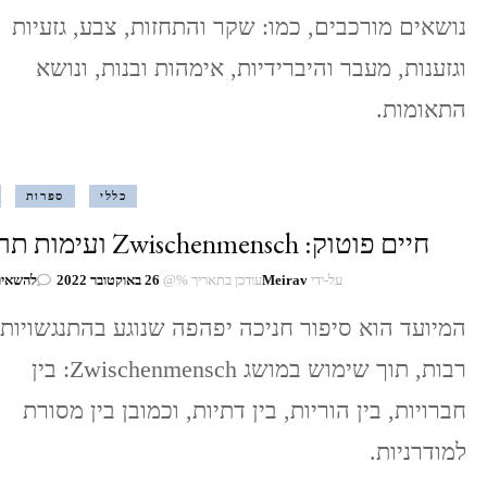
נושאים מורכבים, כמו: שקר והתחזות, צבע, גזעיות
וגזענות, מעבר והיברידיות, אימהות ובנות, ונושא
התאומות.
כללי
ספרות
חיים פוטוק: Zwischenmensch ועימות תרבותי
על-ידי
Meirav
עודכן בתאריך %@
26 באוקטובר 2022
להשאיר
המיועד הוא סיפור חניכה יפהפה שנוגע בהתנגשויות
רבות, תוך שימוש במושג Zwischenmensch: בין
חברויות, בין הוריות, בין דתיות, וכמובן בין מסורת
למודרניות.