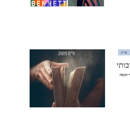
/
ינואר, 2020
בריט
בנט
The
איסטנבול, טורקיה, 2019
Vanishing
Half
ISTANBUL, TURKEY
/
Brit
Bennett
ברצלונה, יוני 2019
עיון
BARCELONA
בנושא
 תגובה
כרתים, אוקטובר, 2018 CRETE
חיים
פוטוק:
Zwischenmensch
אילת וטאבה (מ 2017) EILAT
ועימות
תרבותי
& TABA
פראג, אוגוסט, 2017 PRAGUE