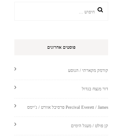
חיפוש:
פוסטים אחרונים
קורמק מקארתי / הנוסע
דור מנצח בגדול
Percival Everett / James פרסיבל אוורט / ג'יימס
קן פולט / מעגל הימים