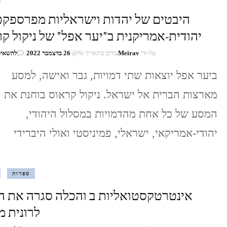
היבטים של יהדות וישראליות מפרספקט
יהודית-אמריקנית ב"יער אפל" של ניקול ק
על-ידי
Meirav
עודכן בתאריך %@
26 בדצמבר 2022
להשאיר
ביער אפל יוצאות שתי דמויות, גבר ואישה, למסע
מארצות הברית אל ישראל. ניקול קראוס בוחנת את
המסע של כל אחת מהדמויות במסלול היהודי,
יהודי-אמריקאי, ישראלי, פמיניסטי ואולי היברידי
ספרות
אינטרטקסטואליות ב והכלה סגרה את ה
לרונית מ