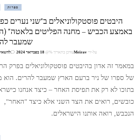
ספרות
היבטים פוסטקולוניאלים ב"שני נערים כפ
באמצע הכביש – מחנה הפליטים בלאטה" (ה
שמעבר להר
על-ידי
Meirav
עודכן בתאריך %@
18 בפברואר 2024
להשאיר
במאמר זה אדון בהיבטים פוסטקולוניאלים בפרק הר
של ספרו של ניר ברעם הארץ שמעבר להרים. הוא מ
בתוכו לא רק את תפיסת האחר – כיצד אנחנו כישרא
כובשים, רואים את הצד השני אלא כיצד "האחר",
הנכבש, רואה אותנו הישראלים.