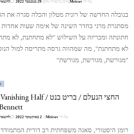
על-ידי
Meirav
עודכן בתאריך %@
29 בנובמבר 2022
להשאיר
בנובלה החדשה של רונית מטלון והכלה סגרה את הד
מסתגרת מרגי בחדר השינה של אימה שעות אחדות ל
חתונתה ומכריזה על השילוש "לא מתחתנת, לא מתח
לא מתחתנת", מה שמהווה גרסה מתריסה למול הנוס
"מגורשת, מגורשת, מגורשת"
ס
החצי הנעלם / בריט בנט ishing Half
 Bennett
על-ידי
Meirav
ב-
2 באוקטובר 2022
להשאיר
רומן היסטורי, סאגה משפחתית רב דורית המתמודד