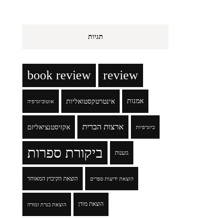
תגיות
book review
review
אמנות
אינטרטקסטואליות
אוטוביוגרפיה
ארצות הברית
אקזיסטנציאליזם
ביוגרפיות
ביקורת ספרות
גזענות
הוצאת הקיבוץ המאוחד
הוצאת ידיעות ספרים
הוצאת מודן
הוצאת כנרת זמורה