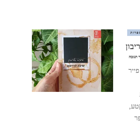
פרות
יבון
בנושא
 תגובה
שיבה
ייר
לריימס
/
דידיה
אריבון
טע,
ר