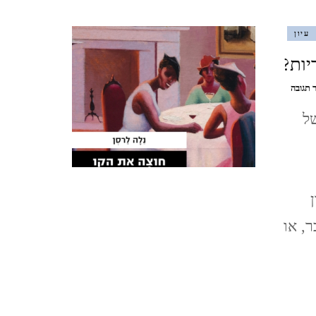
CZECH REPUBLIC
עיון
וארנה (מ 2015) VARNA,
BULGARIA
בנושא
 תגובה
Passing
של
ו
Mitsein:
מאבק
בין
שדות
או
היברידיות?
קרא Passing – מעבר, או