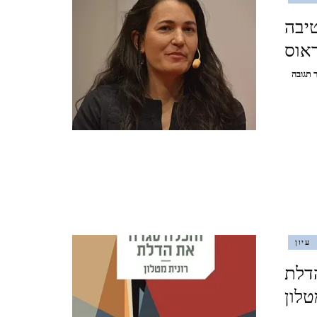
TZIPORI
יבה
ראוס
אלוני אבא ותל מגידו אפריל
2021 ALONEI ABA AND
בנושא
 תגובה
היבטים
TEL MEGIDO
של
יהדות
וישראליות
פריחה ונדידה בצפון הארץ,
מפרספקטיבה
יהודית-אמריקנית
חורף-אביב, מרץ 2021
ב"יער
אפל"
FLOWERING AND
של
ניקול
MIGRATION IN THE
קראוס
עיון
NORTH OF THE
דלת
COUNTRY, WINTER-
טלון
SPRING, MARCH