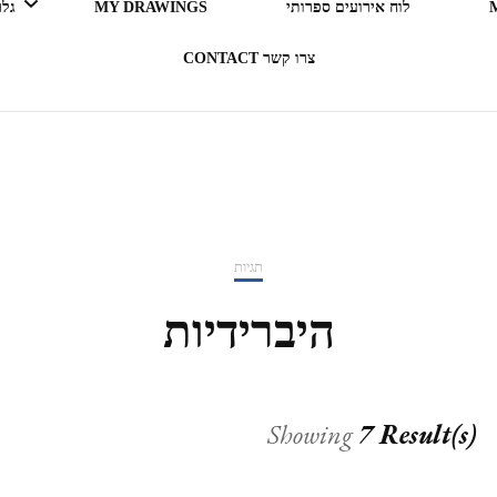
לוח אירועים ספרותי
MY DRAWINGS
גלריה 
צרו קשר CONTACT
LEGO ERGO SUM (אני קורא
= אני קיים)
בעקבות ספרים
תגיות
תרבות מארחת
היברידיות
רדיו RADIO
Showing
7 Result(s)