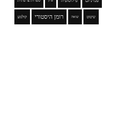
פמיניזם
פילוסופיה
עיון
ספרות צרפתית
רומן היסטורי
שיטוט
קולנוע
שואה