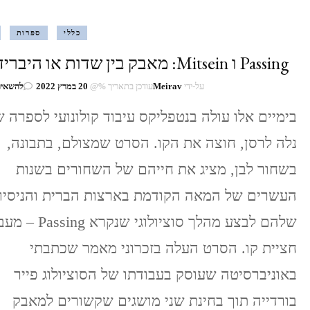
כללי
ספרות
Passing ו Mitsein: מאבק בין שדות או היברידיות?
על-ידי
Meirav
עודכן בתאריך %@
20 במרץ 2022
להשאיר
בימיים אלו עולה בנטפליקס עיבוד קולונועי לספרה 
נלה לרסן, חוצה את הקו. הסרט שמצולם, בתבונה,
בשחור לבן, מציג את חייהם של השחורים בשנות
העשרים של המאה הקודמת בארצות הברית והניסיון
שלהם לבצע מהלך סוציולוגי שנ
חציית קו. הסרט העלה בזכרוני מאמר שכתבתי
באוניברסיטה שעוסק בעבודתו של הסוציולוג פייר
בורדייה תוך בחינת שני מושגים שקשורים למאבק