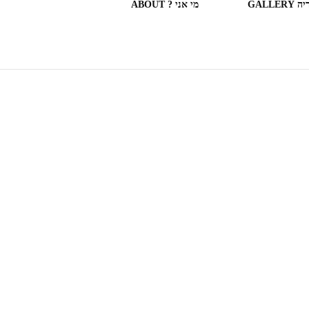
GALLERY
מי אני ? ABOUT
ספריות וחנויות ספרים בעולם
(חלק מה)ספרים שקראתי
SOME OF THE BOOKS I
READ
המצלמה המשוטטת MY
WANDERING CAMERA
חדר בבית מלון HOTEL
ROOM