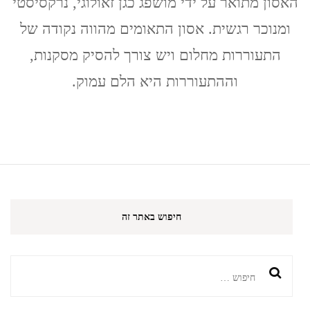
האסון מתואר על ידי מושפג כגן זאולוגי, נרקסיסטי
והמרגוע
שלי
ומנוכר רגשית. אסון התאומים מהווה נקודה של
(Ottessa
Moshfegh)
התעוררות מחלום ויש צורך להסיק מסקנות,
וההתעוררות היא הלם עמוק.
חיפוש באתר זה
חיפוש: