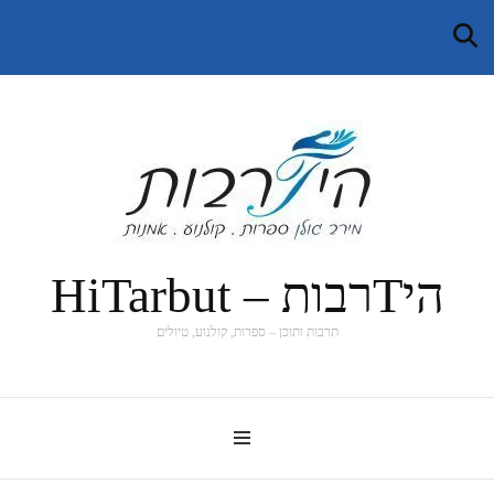
היTרבות – HiTarbut
תרבות ותוכן – ספרות, קולנוע, טיולים