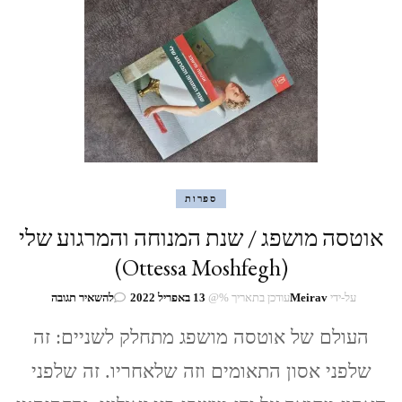
ספרות
אוטסה מושפג / שנת המנוחה והמרגוע שלי
(Ottessa Moshfegh)
בנושא
על-ידי
Meirav
עודכן בתאריך %@
13 באפריל 2022
להשאיר תגובה
אוטסה
העולם של אוטסה מושפג מתחלק לשניים: זה
מושפג
/
שלפני אסון התאומים וזה שלאחריו. זה שלפני
שנת
המנוחה