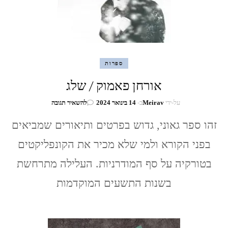
ספרות
אורחן פאמוק / שלג
בנושא
על-ידי
Meirav
ב-
14 בינואר 2024
להשאיר תגובה
אורחן
פאמוק
זהו ספר גאוני, גדוש בפרטים ותיאורים שמביאים
/
בפני הקורא ולמי שלא מכיר את הקונפליקטים
שלג
בטורקיה על סף המודרניות. העלילה מתרחשת
בשנות התשעים המוקדמות