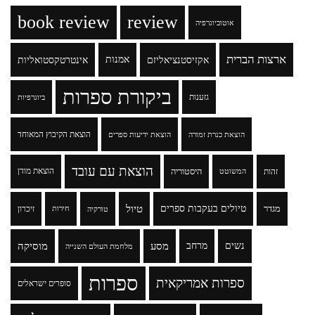
book review
review
אוטוביוגרפיה
ארצות הברית
אקזיסטנציאליזם
אמנות
אינטרטקסטואליות
ביקורת ספרות
גזענות
ביוגרפיות
הוצאת הקיבוץ המאוחד
הוצאת כנרת זמורה
הוצאת ידיעות ספרים
הוצאת עם עובד
זהות
היסטוריה
הוצאת מודן
המשוטט
טיולים בעקבות ספרים
טיול
מגדר
זיכרון
טורקיה
חירות
נשים
מרחב
מסע
מוסיקה
מלחמת העולם השנייה
ספרות
ספרות אמריקאית
סופרים ישראלים