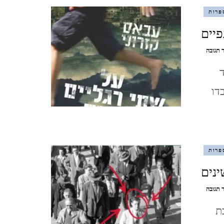
פרות
מצדה וים המלח, דצמבר 2021
פיים
MASADA AND THE DEAD
בנושא
 תגובה
עבאס
SEA, DECEMBER
קזורני
/
דו
על
סופש בלאק פריידיי, בודפשט,
שתי
רגליים
הונגריה, נובמבר 2021
וכנפיים
BUDAPEST, HUNGARY
פרות
ברלין, ספטמבר, 2021 BERLIN,
ינים
GERMANY, SEPTEMBER
בנושא
 תגובה
חואן
ציפורי, אפריל, 2021 ,
ת
גבריאל
וסקטס