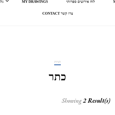
לוח אירועים ספרותי
MY DRAWINGS
גלריה 
צרו קשר CONTACT
LEGO ERGO SUM (אני קורא
= אני קיים)
בעקבות ספרים
תגיות
תרבות מארחת
כתר
רדיו RADIO
Showing
2 Result(s)