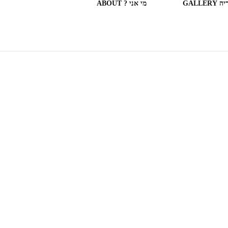
GALLERY
מי אני ? ABOUT
ספריות וחנויות ספרים בעולם
(חלק מה)ספרים שקראתי
SOME OF THE BOOKS I
READ
המצלמה המשוטטת MY
WANDERING CAMERA
חדר בבית מלון HOTEL
ROOM