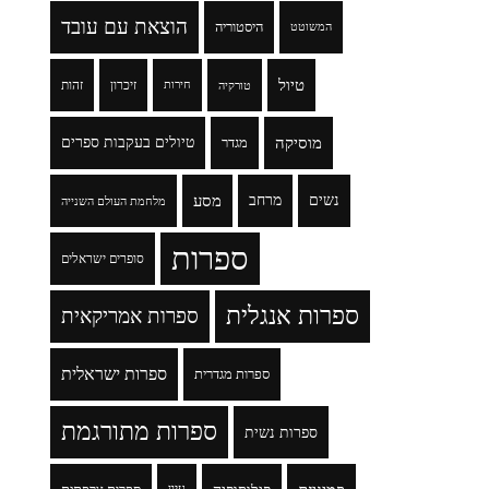
הוצאת עם עובד
היסטוריה
המשוטט
טיול
זיכרון
זהות
טורקיה
חירות
מוסיקה
טיולים בעקבות ספרים
מגדר
נשים
מרחב
מסע
מלחמת העולם השנייה
ספרות
סופרים ישראלים
ספרות אנגלית
ספרות אמריקאית
ספרות ישראלית
ספרות מגדרית
ספרות מתורגמת
ספרות נשית