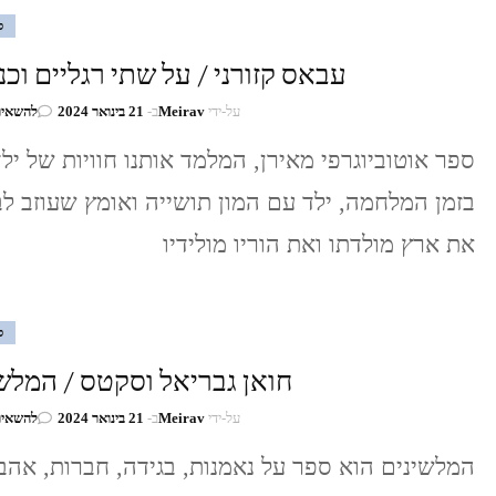
ס
עבאס קזורני / על שתי רגליים וכנ
על-ידי
Meirav
ב-
21 בינואר 2024
להשאיר
ספר אוטוביוגרפי מאירן, המלמד אותנו חוויות של ילד
בזמן המלחמה, ילד עם המון תושייה ואומץ שעוזב לב
את ארץ מולדתו ואת הוריו מולידיו
ס
חואן גבריאל וסקטס / המלש
על-ידי
Meirav
ב-
21 בינואר 2024
להשאיר
המלשינים הוא ספר על נאמנות, בגידה, חברות, אהב