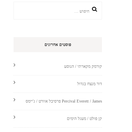
חיפוש:
פוסטים אחרונים
קורמק מקארתי / הנוסע
דור מנצח בגדול
Percival Everett / James פרסיבל אוורט / ג'יימס
קן פולט / מעגל הימים