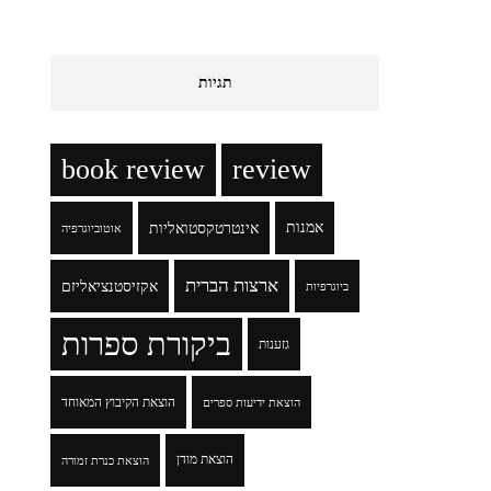
תגיות
book review
review
אמנות
אינטרטקסטואליות
אוטוביוגרפיה
ארצות הברית
אקזיסטנציאליזם
ביוגרפיות
ביקורת ספרות
גזענות
הוצאת הקיבוץ המאוחד
הוצאת ידיעות ספרים
הוצאת מודן
הוצאת כנרת זמורה