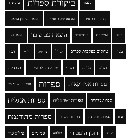
ביקורת ספרות
גזענות
ביוגרפיות
הוצאת הקיבוץ המאוחד
הוצאת כנרת זמורה
הוצאת ידיעות ספרים
הוצאת עם עובד
זהות
היסטוריה
הוצאת מודן
המשוטט
טיולים בעקבות ספרים
טיול
מגדר
זיכרון
טורקיה
חירות
נשים
מרחב
מסע
מוסיקה
מלחמת העולם השנייה
ספרות
ספרות אמריקאית
סופרים ישראלים
ספרות אנגלית
ספרות ישראלית
ספרות מגדרית
ספרות מתורגמת
ספרות נשית
עיון
ספרות צרפתית
רומן היסטורי
פמיניזם
פילוסופיה
קולנוע
שואה