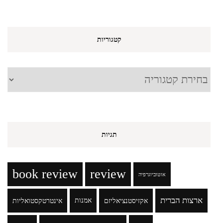
קטגוריות
קטגוריות
תגיות
book review
review
אוטוביוגרפיה
ארצות הברית
אקזיסטנציאליזם
אמנות
אינטרטקסטואליות