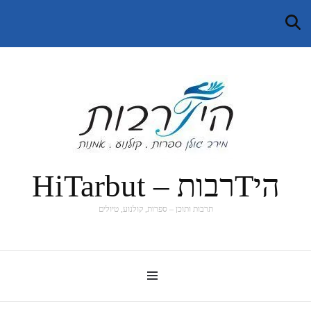
היTרבות – HiTarbut
תרבות ותוכן – ספרות, קולנוע, טיולים