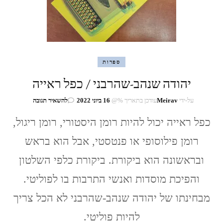
ספרות
יהודה שנהב-שהרבני / כפל ראייה
בנושא
על-ידי
Meirav
עודכן בתאריך %@
16 ביוני 2022
להשאיר תגובה
יהודה
כפל ראייה יכול להיות רומן היסטורי, רומן ריגול,
שנהב-שהרבני
/
רומן פילוסופי או פנטסטי, אבל הוא בראש
כפל
ראייה
ובראשונה הוא ביקורת. ביקורת כלפי השלטון
והפיכת מוסדות ואנשי התרבות בו לפוליטי.
מבחינתו של יהודה שנהב-שהרבני לא הכל צריך
להיות פוליטי.