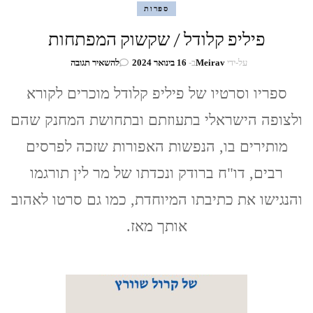
ספרות
פיליפ קלודל / שקשוק המפתחות
בנושא
על-ידי
Meirav
ב-
16 בינואר 2024
להשאיר תגובה
פיליפ
קלודל
ספריו וסרטיו של פיליפ קלודל מוכרים לקורא
/
ולצופה הישראלי בתעוזתם ובתחושת המחנק שהם
שקשוק
המפתחות
מותירים בו, הנפשות האפורות שזכה לפרסים
רבים, דו"ח ברודק ונכדתו של מר לין תורגמו
והנגישו את כתיבתו המיוחדת, כמו גם סרטו לאהוב
אותך מאז.