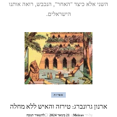
השני אלא כיצד "האחר", הנכבש, רואה אותנו
הפליטים
בלאטה"
הישראלים.
(הארץ
שמעבר
להרים)
ספרות
ארנון גרונברג: טירזה והאיש ללא מחלה
בנושא
על-ידי
Meirav
ב-
21 בינואר 2024
להשאיר תגובה