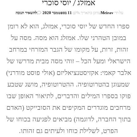
אמזלג / יוסי סוכרי
בנושא
על-ידי
Meirav
עודכן בתאריך %@
11 בספטמבר 2020
להשאיר תגובה
אמזלג
/
ספרו החדש של יוסי סוכרי, אמזלג, הוא לא רומן
יוסי
במובן הטהרני שלו. אמזלג הוא מסה. מסה על
סוכרי
זהות, זרות, על מקומו של הגבר המזרחי במרחב
הישראלי ומעל הכל – זוהי מסה מבית מדרשו של
אלבר קאמי: אקזיסטנציאליזם (אולי פוסט מודרני)
שמעוגן בהטרוטופיה. ההטרוטופיה, מושג שטבע
פוקו בספרו המילים והדברים, לתיאור האופן שבו
מרחבים מוגדרים המקיפים את הסובייקט (האדם
בתוך החברה, לדוגמה) מביאים לפגיעה בכוחו של
הפרט, לשלילת כוחו ולעיתים גם זהותו.