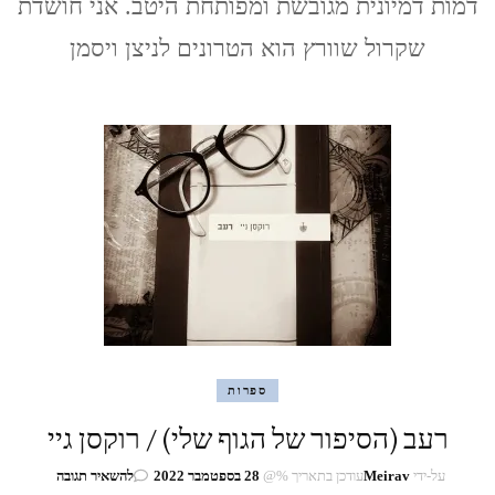
דמות דמיונית מגובשת ומפותחת היטב. אני חושדת
שוורץ
שקרול שוורץ הוא הטרונים לניצן ויסמן
ספרות
רעב (הסיפור של הגוף שלי) / רוקסן גיי
בנושא
על-ידי
Meirav
עודכן בתאריך %@
28 בספטמבר 2022
להשאיר תגובה