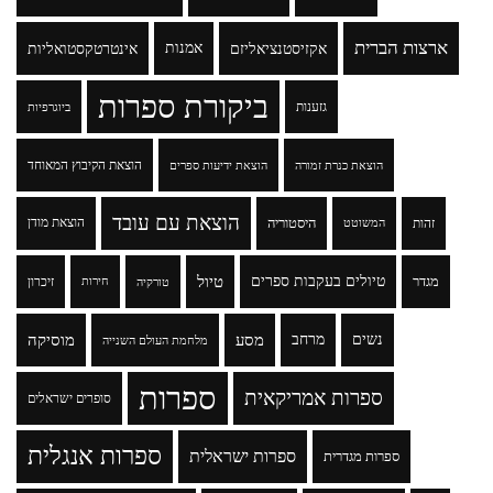
ארצות הברית
אקזיסטנציאליזם
אמנות
אינטרטקסטואליות
ביקורת ספרות
גזענות
ביוגרפיות
הוצאת הקיבוץ המאוחד
הוצאת כנרת זמורה
הוצאת ידיעות ספרים
הוצאת עם עובד
זהות
היסטוריה
הוצאת מודן
המשוטט
טיולים בעקבות ספרים
טיול
מגדר
זיכרון
טורקיה
חירות
נשים
מרחב
מסע
מוסיקה
מלחמת העולם השנייה
ספרות
ספרות אמריקאית
סופרים ישראלים
ספרות אנגלית
ספרות ישראלית
ספרות מגדרית