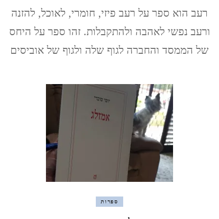
רעב
רעב הוא ספר על רעב פיזי, חומרי, לאוכל, להזנה
(הסיפור
של
ורעב נפשי לאהבה ולהתקבלות. זהו ספר על היחס
הגוף
שלי)
של הממסד והחברה לגוף שלה ולגוף של אוביסים
/
רוקסן
גיי
ספרות