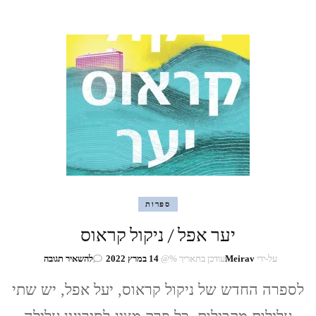
ספרות
יער אפל / ניקול קראוס
בנושא
על-ידי
Meirav
עודכן בתאריך %@
14 במרץ 2022
להשאיר תגובה
יער
אפל
לספרה החדש של ניקול קראוס, יעל אפל, יש שתי
/
ניקול