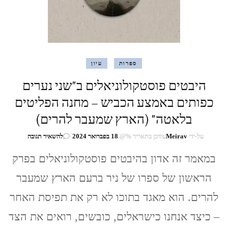
ספרות
עיון
היבטים פוסטקולוניאלים ב"שני נערים
כפותים באמצע הכביש – מחנה הפליטים
בלאטה" (הארץ שמעבר להרים)
בנושא
על-ידי
Meirav
עודכן בתאריך %@
18 בפברואר 2024
להשאיר תגובה
היבטים
במאמר זה אדון בהיבטים פוסטקולוניאלים בפרק
פוסטקולוניא
ב"שני
הראשון של ספרו של ניר ברעם הארץ שמעבר
נערים
כפותים
להרים. הוא מאגד בתוכו לא רק את תפיסת האחר
באמצע
הכביש
– כיצד אנחנו כישראלים, כובשים, רואים את הצד
–
מחנה