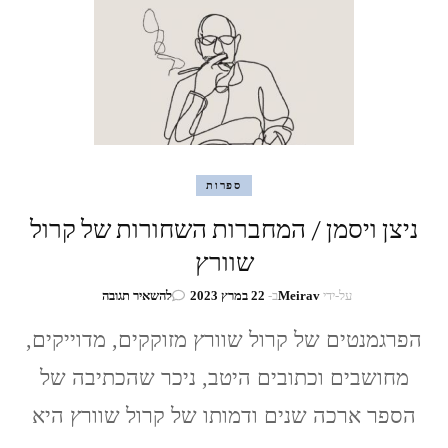
ספרות
ניצן ויסמן / המחברות השחורות של קרול
שוורץ
בנושא
על-ידי
Meirav
ב-
22 במרץ 2023
להשאיר תגובה
ניצן
ויסמן
הפרגמנטים של קרול שוורץ מזוקקים, מדוייקים,
/
מחושבים וכתובים היטב, ניכר שהכתיבה של
המחברות
השחורות
הספר ארכה שנים ודמותו של קרול שוורץ היא
של
קרול