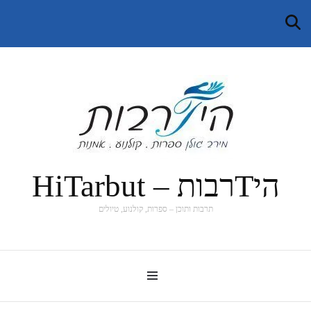
היTרבות – HiTarbut
תרבות ותוכן – ספרות, קולנוע, טיולים