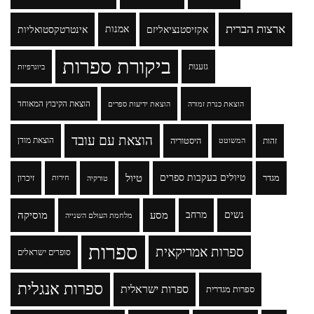
ארצות הברית
אקזיסטנציאליזם
אמנות
אינטרטקסטואליות
ביקורת ספרות
גזענות
ביוגרפיות
הוצאת הקיבוץ המאוחד
הוצאת כנרת זמורה
הוצאת ידיעות ספרים
הוצאת עם עובד
זהות
היסטוריה
הוצאת מודן
המשוטט
טיולים בעקבות ספרים
טיול
מגדר
זיכרון
טורקיה
חירות
נשים
מרחב
מסע
מוסיקה
מלחמת העולם השנייה
ספרות
ספרות אמריקאית
סופרים ישראלים
ספרות אנגלית
ספרות ישראלית
ספרות מגדרית