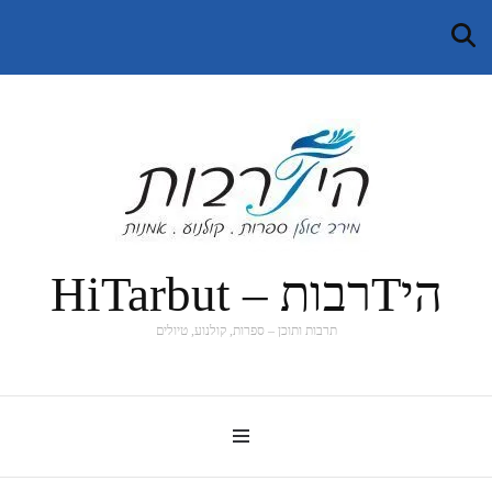
היTרבות – HiTarbut
תרבות ותוכן – ספרות, קולנוע, טיולים