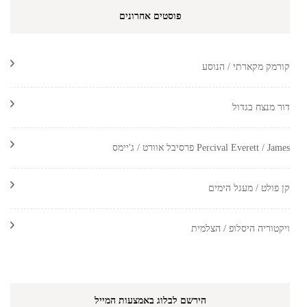
פוסטים אחרונים
קורמק מקארתי / הנוסע
דור מנצח בגדול
Percival Everett / James פרסיבל אוורט / ג'יימס
קן פולט / מעגל הימים
ויקטוריה היסלופ / הצלמית
הירשם לבלוג באמצעות המייל