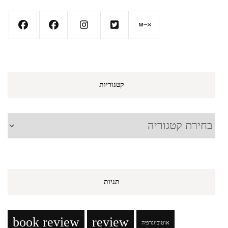
קטגוריות
קטגוריות
תגיות
book review
review
אוטוביוגרפיה