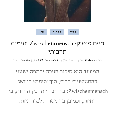
כללי
ספרות
עיון
חיים פוטוק: Zwischenmensch ועימות
תרבותי
בנושא
על-ידי
Meirav
עודכן בתאריך %@
26 באוקטובר 2022
להשאיר תגובה
חיים
המיועד הוא סיפור חניכה יפהפה שנוגע
פוטוק:
enmensch
בהתנגשויות רבות, תוך שימוש במושג
ועימות
תרבותי
Zwischenmensch: בין חברויות, בין הוריות, בין
דתיות, וכמובן בין מסורת למודרניות.