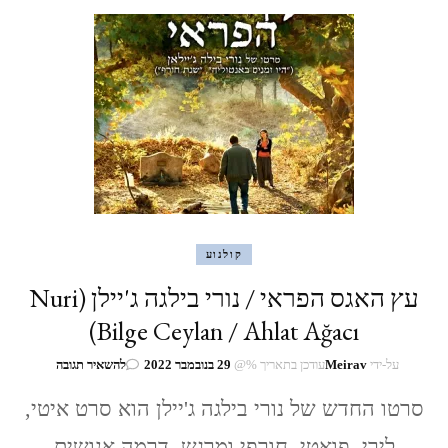
קולנוע
עץ האגס הפראי / נורי בילגה ג'יילן (Nuri
Bilge Ceylan / Ahlat Ağacı)
בנושא
על-ידי
Meirav
עודכן בתאריך %@
29 בנובמבר 2022
להשאיר תגובה
עץ
האגס
סרטו החדש של נורי בילגה ג'יילן הוא סרט איטי,
הפראי
לירי, פואטי, חורפי ומרגש, דרמה אנושית
/