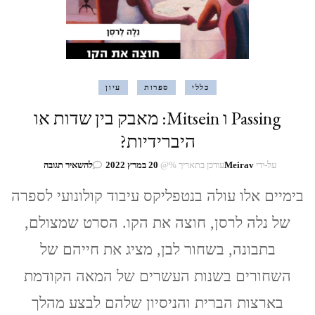
כללי
ספרות
עיון
Passing ו Mitsein: מאבק בין שדות או
היברידיות?
בנושא
על-ידי
Meirav
עודכן בתאריך %@
20 במרץ 2022
להשאיר תגובה
Passing
ו
בימיים אלו עולה בנטפליקס עיבוד קולונועי לספרה
Mitsein:
של נלה לרסן, חוצה את הקו. הסרט שמצולם,
מאבק
בין
בתבונה, בשחור לבן, מציג את חייהם של
שדות
או
השחורים בשנות העשרים של המאה הקודמת
היברידיות?
בארצות הברית והניסיון שלהם לבצע מהלך