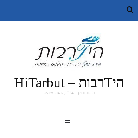
היTרבות – HiTarbut
תרבות ותוכן – ספרות, קולנוע, טיולים