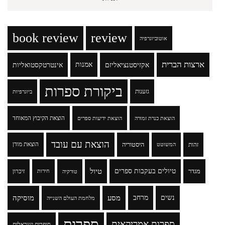
book review
review
אוטוביוגרפיה
ארצות הברית
אקזיסטנציאליזם
אמנות
אינטרטקסטואליות
ביקורת ספרות
גזענות
ביוגרפיות
הוצאת הקיבוץ המאוחד
הוצאת כנרת זמורה
הוצאת ידיעות ספרים
הוצאת עם עובד
זהות
היסטוריה
הוצאת מודן
המשוטט
טיולים בעקבות ספרים
טיול
מגדר
זיכרון
טורקיה
חירות
נשים
מרחב
מסע
מוסיקה
מלחמת העולם השנייה
ספרות
ספרות אמריקאית
סופרים ישראלים