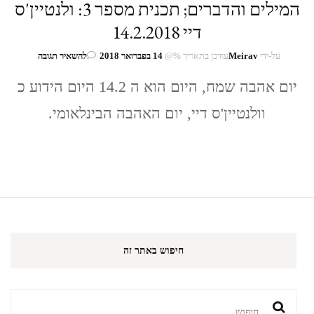
המילים והדברים; תכנית מספר 3: ולנטיין'ס
דיי 14.2.2018
בנושא
על-ידי
Meirav
עודכן בתאריך %@
14 בפברואר 2018
להשאיר תגובה
המילים
יום אהבה שמח, היום הוא ה 14.2 היום הידוע כ
והדברים;
תכנית
וולנטיין'ס דיי, יום האהבה הבינלאומי.
מספר
3:
ולנטיין'ס
דיי
14.2.2018
חיפוש באתר זה
חיפוש: