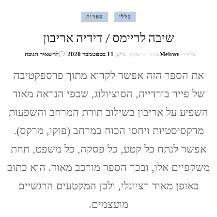
כללי
ספרות
שיבה לריימס / דידיה אריבון
בנושא
על-ידי
Meirav
עודכן בתאריך %@
11 בספטמבר 2020
להשאיר תגובה
שיבה
את הספר הזה אפשר לקרוא מתוך פרספקטיבה
לריימס
/
של פייר בורדייה, הסוציולוג, שכפי הנראה מאוד
דידיה
אריבון
השפיע על אריבון בשילוב תורת המרחב והשפעות
מרקסיסטיות ויחסי הכוח במרחב (פוקו, מרקס).
אפשר לנתח כל קטע, כל פסקה, כל משפט, תחת
משקפיים אלו, ובכך הספר מורכב מאוד. הוא כתוב
באופן מאוד רציונלי, ולכן המקטעים הרגשיים
מועצמים.