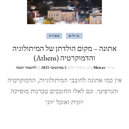
טיולים
ספרות
אתונה – מקום הולדתן של המיתולוגיה
והדמוקרטיה (Athens)
בנושא
על-ידי
Meirav
עודכן בתאריך %@
5 באוקטובר 2025
להשאיר תגובה
אתונה
–
אין כמו אתונה לחובבי המיתולוגיות, הדמוקרטיה
מקום
והגרפיטי. וגם לאלו החובבים טברנות מוסיקה
הולדתן
של
יוונית ואוכל יווני
המיתולוגיה
והדמוקרטיה
(Athens)