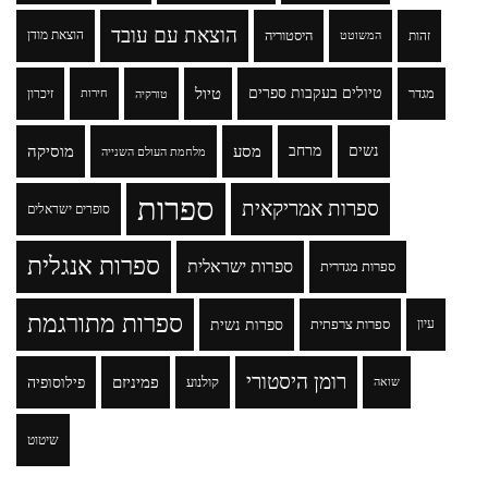
הוצאת עם עובד
זהות
היסטוריה
הוצאת מודן
המשוטט
טיולים בעקבות ספרים
טיול
מגדר
זיכרון
טורקיה
חירות
נשים
מרחב
מסע
מוסיקה
מלחמת העולם השנייה
ספרות
ספרות אמריקאית
סופרים ישראלים
ספרות אנגלית
ספרות ישראלית
ספרות מגדרית
ספרות מתורגמת
ספרות נשית
עיון
ספרות צרפתית
רומן היסטורי
פמיניזם
פילוסופיה
קולנוע
שואה
שיטוט