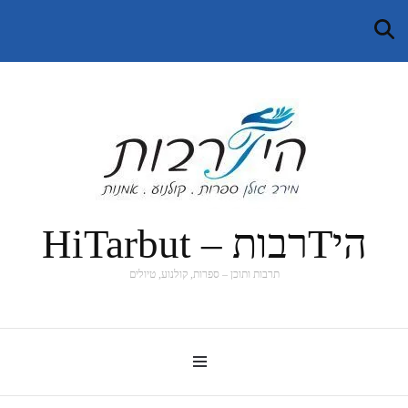
היTרבות – HiTarbut
תרבות ותוכן – ספרות, קולנוע, טיולים