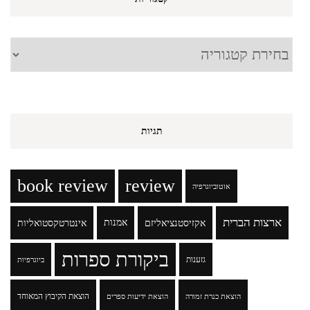
קטגוריות
תגיות
book review
review
אוטוביוגרפיה
ארצות הברית
אקזיסטנציאליזם
אמנות
אינטרטקסטואליות
ביקורת ספרות
גזענות
ביוגרפיות
הוצאת הקיבוץ המאוחד
הוצאת כנרת זמורה
הוצאת ידיעות ספרים