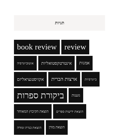
תגיות
book review
review
אמנות
אינטרטקסטואליות
אוטוביוגרפיה
ארצות הברית
אקזיסטנציאליזם
ביוגרפיות
ביקורת ספרות
גזענות
הוצאת הקיבוץ המאוחד
הוצאת ידיעות ספרים
הוצאת מודן
הוצאת כנרת זמורה