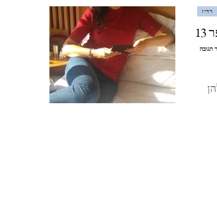
רדיו
מצדה וים המלח, דצמבר 2021
MASADA AND THE DEAD
בנושא
 תגובה
היTרבות
SEA, DECEMBER
–
מגזין
הן
הרדיו:
סופש בלאק פריידיי, בודפשט,
תכנית
מספר
הונגריה, נובמבר 2021
13
BUDAPEST, HUNGARY
ברלין, ספטמבר, 2021 BERLIN,
GERMANY, SEPTEMBER
ציפורי, אפריל, 2021 ,