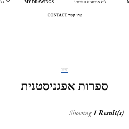
לוח אירועים ספרותי
MY DRAWINGS
גלריה 
צרו קשר CONTACT
LEGO ERGO SUM (אני קורא
= אני קיים)
בעקבות ספרים
תגיות
תרבות מארחת
ספרות אפגניסטנית
רדיו RADIO
Showing
1 Result(s)