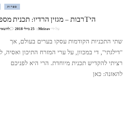
ספרות
היTרבות – מגזין הרדיו: תכנית מספר 13
על-ידי
Meirav
ב-
25 ביולי 2018
להשאיר
שתי התכניות הקודמות עסקו בערים בעולם, אך
"דילגתי", די במכוון, על ערי המזרח התיכון ואסיה, ל
רציתי להקדיש תכנית מיוחדת. הרי היא לפניכם
להאזנה: כאן