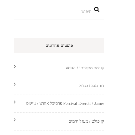
חיפוש:
פוסטים אחרונים
קורמק מקארתי / הנוסע
דור מנצח בגדול
Percival Everett / James פרסיבל אוורט / ג'יימס
קן פולט / מעגל הימים