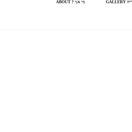
GALLERY
מי אני ? ABOUT
ספריות וחנויות ספרים בעולם
(חלק מה)ספרים שקראתי
SOME OF THE BOOKS I
READ
המצלמה המשוטטת MY
WANDERING CAMERA
חדר בבית מלון HOTEL
ROOM