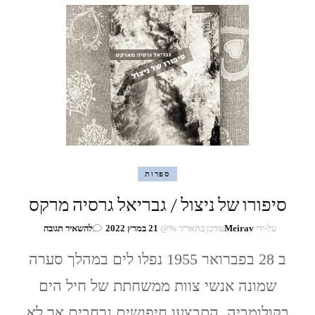
ספרות
סיפורו של ניצול / גבריאל גרסיה מרקס
בנושא
על-ידי
Meirav
עודכן בתאריך %@
21 במרץ 2022
להשאיר תגובה
סיפורו
של
ב 28 בפברואר 1955 נפלו לים במהלך סערה
ניצול
שמונה אנשי צוות ממשחתת של חיל הים
/
גבריאל
בקולומביה. התבצעו חיפושים נרחבים אך לא
גרסיה