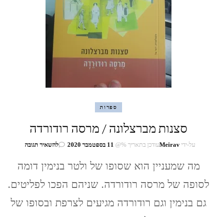
ספרות
סצנות מברצלונה / מרסה רודורדה
בנושא
על-ידי
Meirav
עודכן בתאריך %@
11 בספטמבר 2020
להשאיר תגובה
סצנות
מה שמעניין הוא שסופו של ולטר בנימין דומה
מברצלונה
/
לסופה של מרסה רודורדה. שניהם הפכו לפליטים.
מרסה
רודורדה
גם בנימין וגם רודורדה מגיעים לצרפת ובסופו של