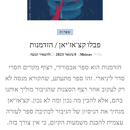
ספרות
פבלו קצ'אז'יאן / הזדמנות
בנושא
על-ידי
Meirav
ב-
9 בינואר 2023
להשאיר תגובה
פבלו
קצ'אז'יאן
הזדמנות הוא ספר אבסורדי, רצוף מקרים חסרי
/
סדר ליניארי. זהו ספר מתעתע, שהקורא מנסה לא
הזדמנות
רק לעקוב אחר רצף הסצנות שהגיבור מוליך אותנו
בהם, אלא להבין מה נכון ומה לא נכון. קצ'אז'יאן
מגחיך את הניסיון של הגיבור לכתיבת ספר לעזרה
עצמית להבנת משמעות הקיום, כי אין צורך בזה.