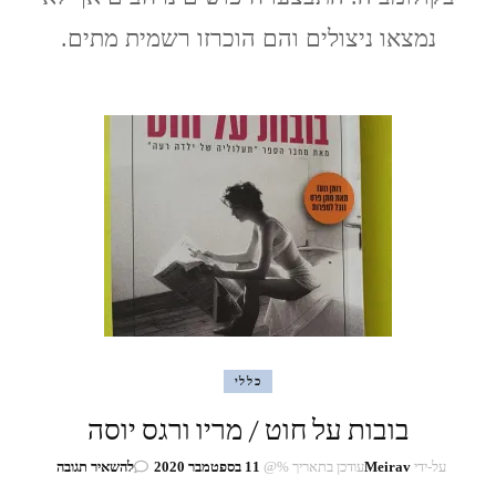
מרקס
נמצאו ניצולים והם הוכרזו רשמית מתים.
כללי
בובות על חוט / מריו ורגס יוסה
בנושא
על-ידי
Meirav
עודכן בתאריך %@
11 בספטמבר 2020
להשאיר תגובה
בובות