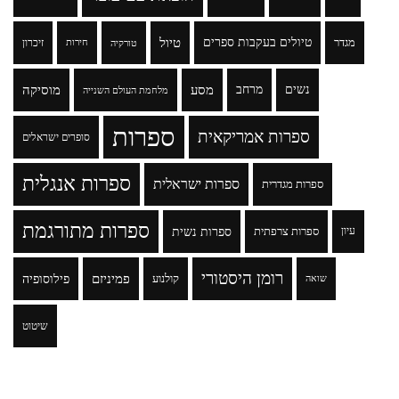
טיולים בעקבות ספרים
טיול
מגדר
זיכרון
טורקיה
חירות
נשים
מרחב
מסע
מוסיקה
מלחמת העולם השנייה
ספרות
ספרות אמריקאית
סופרים ישראלים
ספרות אנגלית
ספרות ישראלית
ספרות מגדרית
ספרות מתורגמת
ספרות נשית
עיון
ספרות צרפתית
רומן היסטורי
פמיניזם
פילוסופיה
קולנוע
שואה
שיטוט