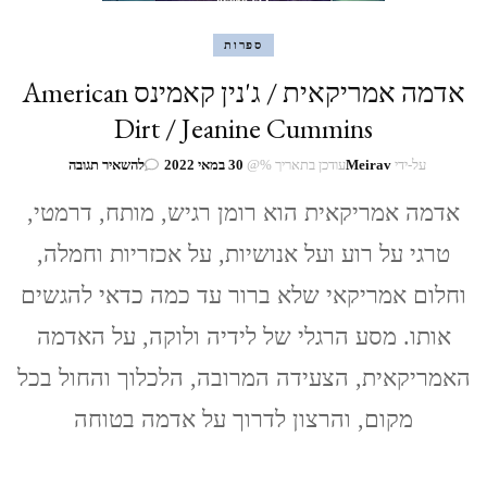
ספרות
אדמה אמריקאית / ג'נין קאמינס American
Dirt / Jeanine Cummins
בנושא
על-ידי
Meirav
עודכן בתאריך %@
30 במאי 2022
להשאיר תגובה
אדמה
אדמה אמריקאית הוא רומן רגיש, מותח, דרמטי,
אמריקאית
/
טרגי על רוע ועל אנושיות, על אכזריות וחמלה,
ג'נין
קאמינס
וחלום אמריקאי שלא ברור עד כמה כדאי להגשים
American
Dirt
אותו. מסע הרגלי של לידיה ולוקה, על האדמה
/
Jeanine
האמריקאית, הצעידה המרובה, הלכלוך והחול בכל
Cummins
מקום, והרצון לדרוך על אדמה בטוחה