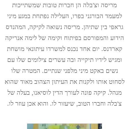
מריסה וצ'בלה הן חברות טובות שמשתייכות
על
חוט
למעמד הבורגני בפרו, העלילה נפתחת במגע מיני
/
מריו
גראפי בין שתיהן. מריסה נשואה לקיקה, המהנדס
ורגס
יוסה
הידוע והמפורסם בפיתוח וקימה של לימה אנריקה
קארדנס. יום אחד נכנס למשרדו עיתונאי מושחת
ומגיש לידיו תיקייה ובה עשרים צילומים שלו עם
נשים באקט מיני מלפני שנתיים. המטרה שלו
לסחוט אותו ולקנות את העיתון הצהוב מאוד שהוא
מנהל. קיקה פונה לעורך הדין לוסיאנו, בעלה של
צ'בלה וחברו הטוב, שיעזור לו. והוא אכן עוזר לו.