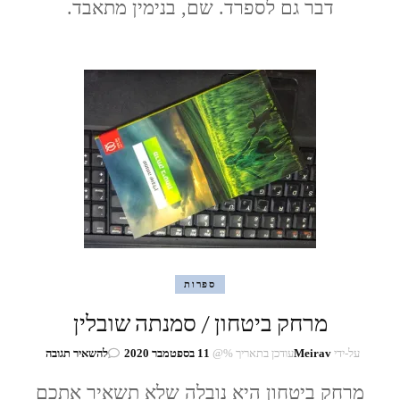
דבר גם לספרד. שם, בנימין מתאבד.
ספרות
מרחק ביטחון / סמנתה שובלין
בנושא
על-ידי
Meirav
עודכן בתאריך %@
11 בספטמבר 2020
להשאיר תגובה
מרחק
מרחק ביטחון היא נובלה שלא תשאיר אתכם
ביטחון