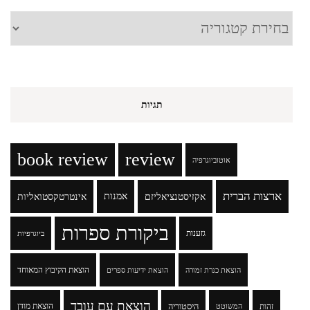
קטגוריות
תגיות
book review
review
אוטוביוגרפיה
ארצות הברית
אקזיסטנציאליזם
אמנות
אינטרטקסטואליות
ביקורת ספרות
גזענות
ביוגרפיות
הוצאת הקיבוץ המאוחד
הוצאת כנרת זמורה
הוצאת ידיעות ספרים
הוצאת עם עובד
זהות
היסטוריה
הוצאת מודן
המשוטט