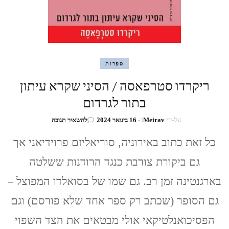
ספרות
ריקרדו סטרפאסה / הסיני שקרא עיתון
בתור לגרדום
בנושא
על-ידי
Meirav
ב-
16 בינואר 2024
להשאיר תגובה
ריקרדו
סטרפאסה
כל זאת כתוב באירוניה, סוריאליזם פרוידיאני אך
/
גם ביקורת צורבת כנגד הרודנות ששלטה
הסיני
שקרא
בארגנטינה זמן רב. גם שמו של בסואלדו המפוצל –
עיתון
בתור
גם הסופר (שכתב רק ספר אחד שלא פורסם) וגם
לגרדום
הפסיכואנלטיקאי אולי מבטאים את הצד השפוי