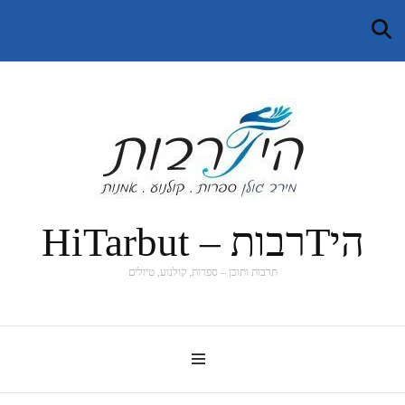
היTרבות – HiTarbut
תרבות ותוכן – ספרות, קולנוע, טיולים