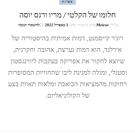
ספרות
חלומו של הקלטי / מריו ורגס יוסה
בנושא
על-ידי
Meirav
עודכן בתאריך %@
3 באפריל 2022
להשאיר תגובה
חלומו
של
רוג'ר קייסמנט, דמות אמיתית בהיסטוריה של
הקלטי
אירלנד, הוא דמות נערצת, אהובה וחקרנית,
/
מריו
שיוצא לחקור את אפריקה בעקבות ליווינגסטון
ורגס
יוסה
וסטנלי, ומגלה למגינת ליבו שהחוויות המסופרות
רחוקות מהמציאות הכואבת ומלאות תאוות בצע
של הקולוניאליזם.