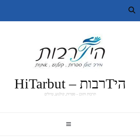
היTרבות – HiTarbut
תרבות ותוכן – ספרות, קולנוע, טיולים