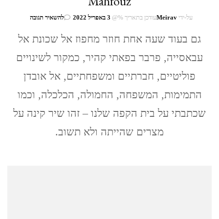
Mahfouz
בנושא
על-ידי
Meirav
עודכן בתאריך %@
3 באפריל 2022
להשאיר תגובה
נגיב
גם בעוד שעה אחת חוזר מחפוז אל שכונת אל
מחפוז
/
עבאסייה, פרבר בפאתי קהיר, כמקור לשינויים
עוד
שעה
פוליטיים, חברתיים ומשפחתיים, אל אובדן
אחת
Naguib
התמימות, המשפחה, החמולה, הכלכלה, וכמו
Mahfouz
שכתבתי על בית הקפה שלנו – זהו שיר קינה על
מצרים שהייתה ולא תשוב.