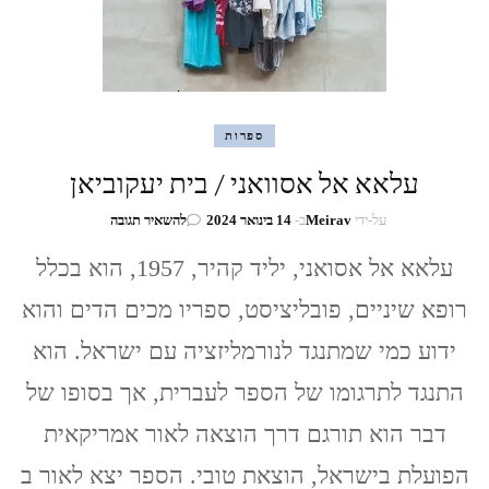
ספרות
עלאא אל אסוואני / בית יעקוביאן
בנושא
על-ידי
Meirav
ב-
14 בינואר 2024
להשאיר תגובה
עלאא
אל
עלאא אל אסואני, יליד קהיר, 1957, הוא בכלל
אסוואני
רופא שיניים, פובליציסט, ספריו מכים הדים והוא
/
בית
ידוע כמי שמתנגד לנורמליזציה עם ישראל. הוא
יעקוביאן
התנגד לתרגומו של הספר לעברית, אך בסופו של
דבר הוא תורגם דרך הוצאה לאור אמריקאית
הפועלת בישראל, הוצאת טובי. הספר יצא לאור ב