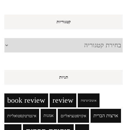
קטגוריות
קטגוריות
תגיות
book review
review
אוטוביוגרפיה
ארצות הברית
אקזיסטנציאליזם
אמנות
אינטרטקסטואליות