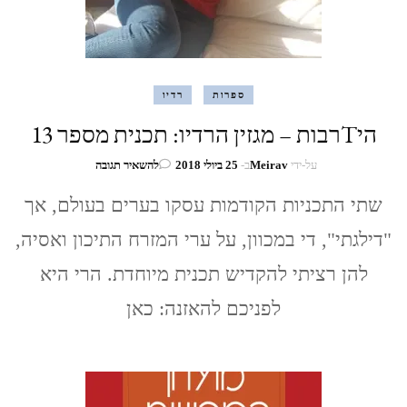
ספרות
רדיו
היTרבות – מגזין הרדיו: תכנית מספר 13
בנושא
על-ידי
Meirav
ב-
25 ביולי 2018
להשאיר תגובה
היTרבות
–
שתי התכניות הקודמות עסקו בערים בעולם, אך
מגזין
"דילגתי", די במכוון, על ערי המזרח התיכון ואסיה,
הרדיו:
תכנית
להן רציתי להקדיש תכנית מיוחדת. הרי היא
מספר
13
לפניכם להאזנה: כאן