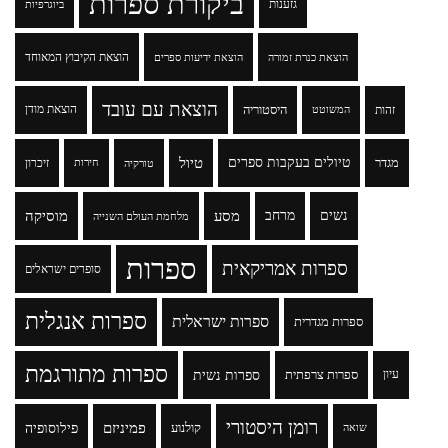
ביקורת ספרות
גזענות
ביוגרפיות
הוצאת הקיבוץ המאוחד
הוצאת כנרת זמורה
הוצאת ידיעות ספרים
הוצאת עם עובד
זהות
היסטוריה
הוצאת מודן
המשוטט
טיולים בעקבות ספרים
טיול
מגדר
זיכרון
טורקיה
חירות
נשים
מרחב
מסע
מוסיקה
מלחמת העולם השנייה
ספרות
ספרות אמריקאית
סופרים ישראלים
ספרות אנגלית
ספרות ישראלית
ספרות מגדרית
ספרות מתורגמת
ספרות נשית
עיון
ספרות צרפתית
רומן היסטורי
פמיניזם
פילוסופיה
קולנוע
שואה