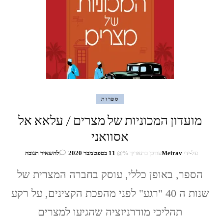
ספרות
מועדון המכוניות של מצרים / עלאא אל
אסוואני
בנושא
על-ידי
Meirav
עודכן בתאריך %@
11 בספטמבר 2020
להשאיר תגובה
מועדון
הספר, באופן כללי, עוסק בחברה המצרית של
המכוניות
של
שנות ה 40 "רגע" לפני מהפכת הקצינים, על רקע
מצרים
/
תהליכי מודרניזציה שהגיעו למצרים
עלאא