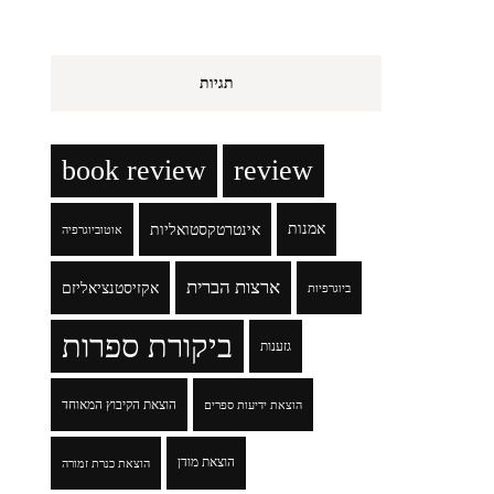
תגיות
book review
review
אמנות
אינטרטקסטואליות
אוטוביוגרפיה
ארצות הברית
אקזיסטנציאליזם
ביוגרפיות
ביקורת ספרות
גזענות
הוצאת הקיבוץ המאוחד
הוצאת ידיעות ספרים
הוצאת מודן
הוצאת כנרת זמורה