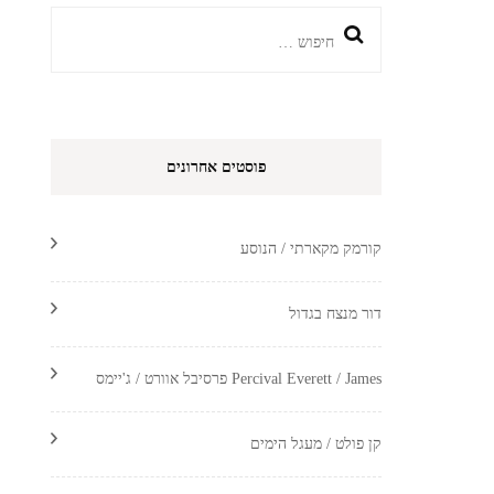
חיפוש:
פוסטים אחרונים
קורמק מקארתי / הנוסע
דור מנצח בגדול
Percival Everett / James פרסיבל אוורט / ג'יימס
קן פולט / מעגל הימים