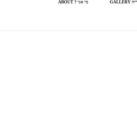
GALLERY
מי אני ? ABOUT
ספריות וחנויות ספרים בעולם
(חלק מה)ספרים שקראתי
SOME OF THE BOOKS I
READ
המצלמה המשוטטת MY
WANDERING CAMERA
חדר בבית מלון HOTEL
ROOM