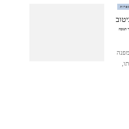
פרות
מצדה וים המלח, דצמבר 2021
יטוב
MASADA AND THE DEAD
בנושא
 תגובה
בית
SEA, DECEMBER
פושקין
/
מפנה
אנדריי
סופש בלאק פריידיי, בודפשט,
ביטוב
ו,
הונגריה, נובמבר 2021
BUDAPEST, HUNGARY
ברלין, ספטמבר, 2021 BERLIN,
GERMANY, SEPTEMBER
ציפורי, אפריל, 2021 ,