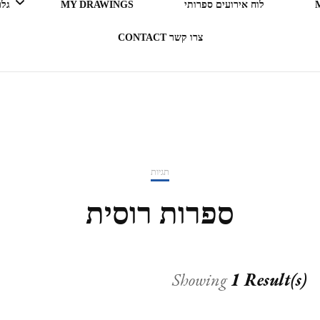
לוח אירועים ספרותי
MY DRAWINGS
גלריה 
צרו קשר CONTACT
LEGO ERGO SUM (אני קורא
= אני קיים)
בעקבות ספרים
תגיות
תרבות מארחת
ספרות רוסית
רדיו RADIO
Showing
1 Result(s)