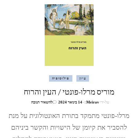
דמוקרטיות
עיון
פילוסופיה
מוריס מרלו-פונטי / העין והרוח
בנושא
על-ידי
Meirav
ב-
14 בינואר 2024
להשאיר תגובה
מוריס
מרלו-פונטי
מרלו-פונטי מתמקד בתורת האונטולוגית על מנת
/
להסביר את קיומן של הישויות והקשר ביניהם
העין
והרוח