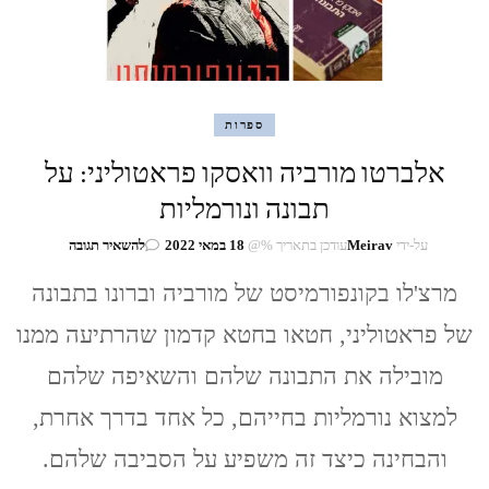
ספרות
אלברטו מורביה וואסקו פראטוליני: על
תבונה ונורמליות
בנושא
על-ידי
Meirav
עודכן בתאריך %@
18 במאי 2022
להשאיר תגובה
אלברטו
מורביה
מרצ'לו בקונפורמיסט של מורביה וברונו בתבונה
וואסקו
של פראטוליני, חטאו בחטא קדמון שהרתיעה ממנו
פראטוליני:
על
מובילה את התבונה שלהם והשאיפה שלהם
תבונה
ונורמליות
למצוא נורמליות בחייהם, כל אחד בדרך אחרת,
והבחינה כיצד זה משפיע על הסביבה שלהם.