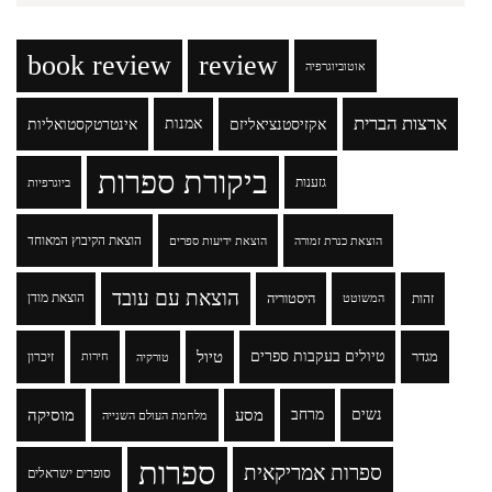
book review
review
אוטוביוגרפיה
ארצות הברית
אקזיסטנציאליזם
אמנות
אינטרטקסטואליות
ביקורת ספרות
גזענות
ביוגרפיות
הוצאת הקיבוץ המאוחד
הוצאת כנרת זמורה
הוצאת ידיעות ספרים
הוצאת עם עובד
זהות
היסטוריה
הוצאת מודן
המשוטט
טיולים בעקבות ספרים
טיול
מגדר
זיכרון
טורקיה
חירות
נשים
מרחב
מסע
מוסיקה
מלחמת העולם השנייה
ספרות
ספרות אמריקאית
סופרים ישראלים