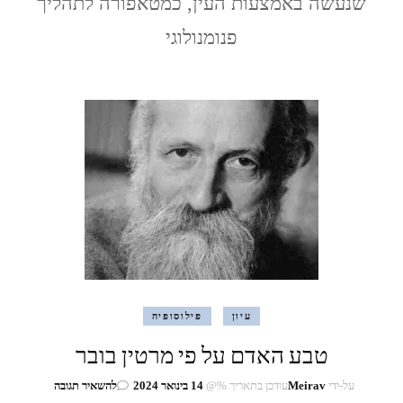
שנעשה באמצעות העין, כמטאפורה לתהליך
פנומנולוגי
עיון
פילוסופיה
טבע האדם על פי מרטין בובר
בנושא
על-ידי
Meirav
עודכן בתאריך %@
14 בינואר 2024
להשאיר תגובה
טבע