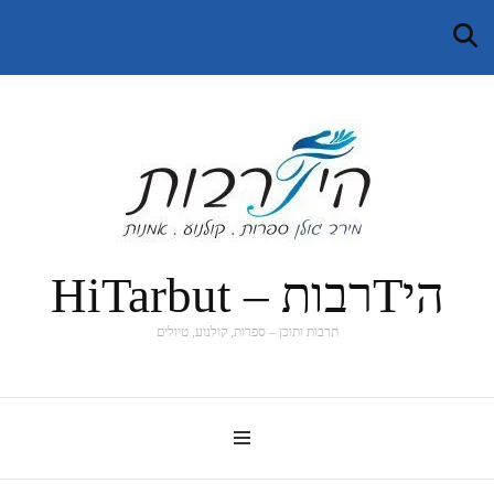
היTרבות – HiTarbut
תרבות ותוכן – ספרות, קולנוע, טיולים