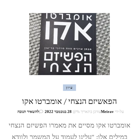
עיון
הפאשיזם הנצחי / אומברטו אקו
בנושא
על-ידי
Meirav
עודכן בתאריך %@
28 בנובמבר 2022
להשאיר תגובה
הפאשיזם
אומברטו אקו מסיים את מאמרו הפשיזם הנצחי
הנצחי
/
במילים אלו: "עלינו לעמוד על המשמר ולוודא
אומברטו