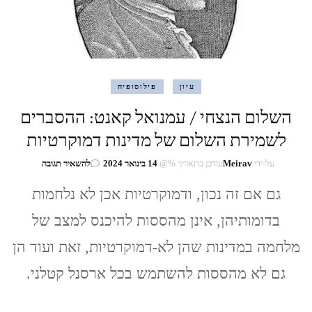
עיון
פילוסופיה
השלום הנצחי / עמנואל קאנט: ההסברים
לשמירת השלום של מדינות דמוקרטיות
בנושא
על-ידי
Meirav
עודכן בתאריך %@
14 בינואר 2024
להשאיר תגובה
השלום
גם אם זה נכון, ודמוקרטיות אכן לא נלחמות
הנצחי
/
בדומותיהן, אינן מהססות להיכנס למצב של
עמנואל
קאנט:
מלחמה במדינות שהן לא-דמוקרטיות, זאת ועוד הן
ההסברים
לשמירת
גם לא מהססות להשתמש בכל ארסנל קטלני.
השלום
של
מדינות