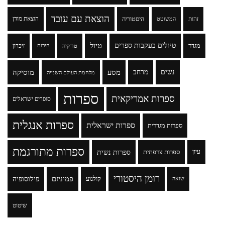
הוצאת עם עובד
זהות
היסטוריה
הוצאת מודן
המשוטט
טיולים בעקבות ספרים
טיול
מגדר
זיכרון
טורקיה
חירות
נשים
מרחב
מסע
מוסיקה
מלחמת העולם השנייה
ספרות
ספרות אמריקאית
סופרים ישראלים
ספרות אנגלית
ספרות ישראלית
ספרות מגדרית
ספרות מתורגמת
ספרות נשית
עיון
ספרות צרפתית
רומן היסטורי
פמיניזם
פילוסופיה
קולנוע
שואה
שיטוט