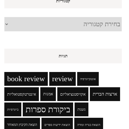
קטגוריות
קטגוריות
תגיות
book review
review
אוטוביוגרפיה
ארצות הברית
אקזיסטנציאליזם
אמנות
אינטרטקסטואליות
ביקורת ספרות
גזענות
ביוגרפיות
הוצאת הקיבוץ המאוחד
הוצאת כנרת זמורה
הוצאת ידיעות ספרים