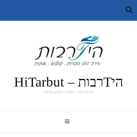
היTרבות – HiTarbut
תרבות ותוכן – ספרות, קולנוע, טיולים