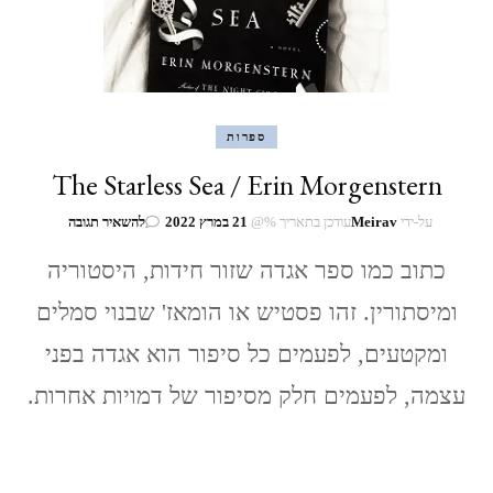
ספרות
The Starless Sea / Erin Morgenstern
בנושא
על-ידי
Meirav
עודכן בתאריך %@
21 במרץ 2022
להשאיר תגובה
The
כתוב כמו ספר אגדה שזור חידות, היסטוריה
Starless
Sea
ומיסתורין. זהו פסטיש או הומאז' שבנוי סמלים
/
Erin
ומקטעים, לפעמים כל סיפור הוא אגדה בפני
orgenstern
עצמה, לפעמים חלק מסיפור של דמויות אחרות.