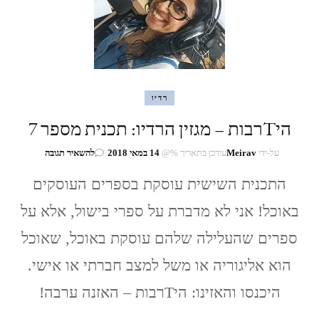
רדיו
היTרבות – מגזין הרדיו: תכנית מספר 7
בנושא
על-ידי
Meirav
עודכן בתאריך %@
14 במאי 2018
להשאיר תגובה
היTרבות
–
התכנית השישית עוסקת בספרים העוסקים
מגזין
באוכל! אני לא מדברת על ספרי בישול, אלא על
הרדיו:
תכנית
ספרים שהעלילה שלהם עוסקת באוכל, שאוכל
מספר
7
הוא אליגוריה או משל למצב חברתי או אישי.
היכנסו והאזינו: היTרבות – האזנה ערבה!