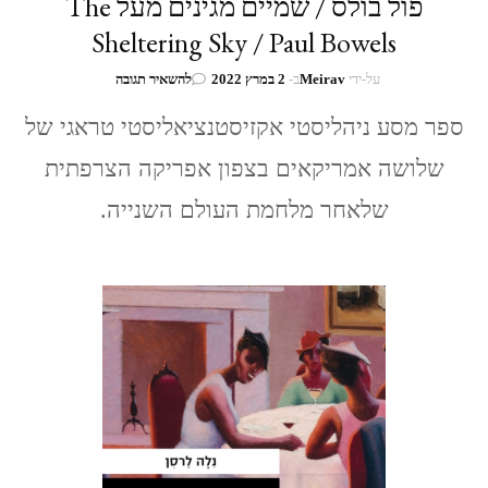
פול בולס / שמיים מגינים מעל The
Sheltering Sky / Paul Bowels
בנושא
על-ידי
Meirav
ב-
2 במרץ 2022
להשאיר תגובה
פול
בולס
ספר מסע ניהליסטי אקזיסטנציאליסטי טראגי של
/
שלושה אמריקאים בצפון אפריקה הצרפתית
שמיים
מגינים
שלאחר מלחמת העולם השנייה.
מעל
The
Sheltering
Sky
/
Paul
Bowels