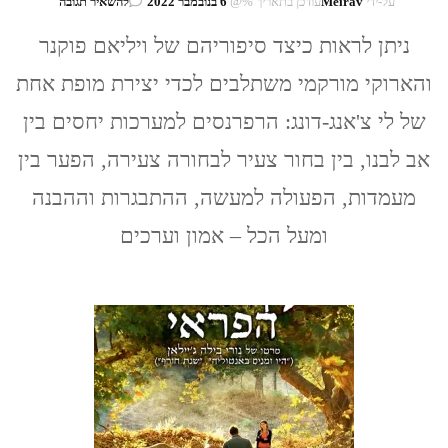
בנושא
על-ידי
Meirav
עודכן בתאריך %@
6 בנובמבר 2022
להשאיר תגובה
סרט:
ניתן לראות כיצד סיפוריהם של ויליאם פוקנר
בערה
/
והארוקי מורקמי משתלבים לכדי יצירת מופת אחת
לי
צ'אנג-דונג
של לי צ'אנג-דונג: הרפרנסים למערכות יחסים בין
אב לבנו, בין בחור צעיר לבחורה צעירה, הפער בין
מעמדות, הפעולה למעשה, ההתבגרות וההבנה
ומעל הכל – אמון וערכים