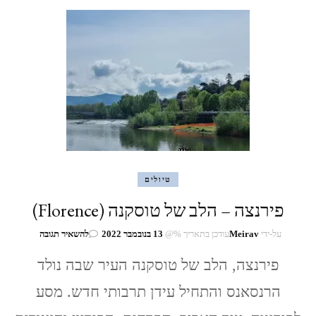
טיולים
פירנצה – הלב של טוסקנה (Florence)
בנושא
על-ידי
Meirav
עודכן בתאריך %@
13 בנובמבר 2022
להשאיר תגובה
פירנצה
פירנצה, הלב של טוסקנה העיר שבה נולד
–
הלב
הרנסאנס והתחיל עידן תרבותי חדש. מסע
של
טוסקנה