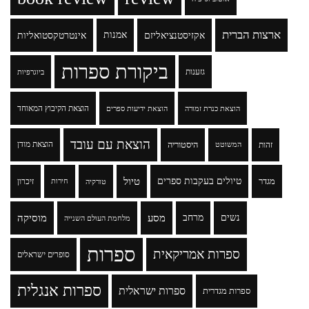
ארצות הברית
אקזיסטנציאליזם
אמנות
אינטרטקסטואליות
ביקורת ספרות
גזענות
ביוגרפיות
הוצאת הקיבוץ המאוחד
הוצאת כנרת זמורה
הוצאת ידיעות ספרים
הוצאת עם עובד
זהות
היסטוריה
הוצאת מודן
המשוטט
טיולים בעקבות ספרים
טיול
מגדר
זיכרון
טורקיה
חירות
נשים
מרחב
מסע
מוסיקה
מלחמת העולם השנייה
ספרות
ספרות אמריקאית
סופרים ישראלים
ספרות אנגלית
ספרות ישראלית
ספרות מגדרית