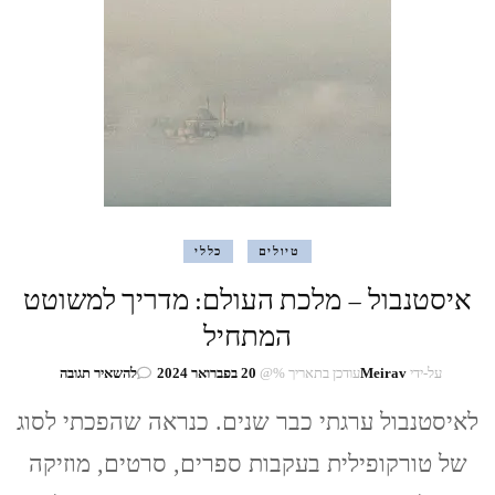
Ağacı)
טיולים
כללי
איסטנבול – מלכת העולם: מדריך למשוטט
המתחיל
בנושא
על-ידי
Meirav
עודכן בתאריך %@
20 בפברואר 2024
להשאיר תגובה
איסטנבול
–
לאיסטנבול ערגתי כבר שנים. כנראה שהפכתי לסוג
מלכת
של טורקופילית בעקבות ספרים, סרטים, מוזיקה
העולם:
מדריך