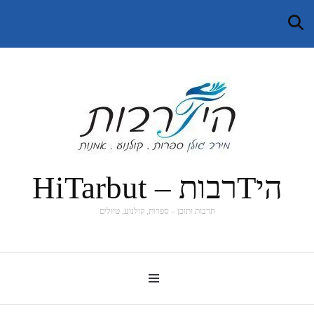
היTרבות – HiTarbut
תרבות ותוכן – ספרות, קולנוע, טיולים