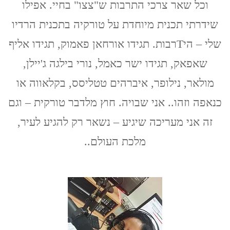
וכל שאר צרכי התרבות ש"צצו" בחיי. אפילו
למשוטט
המתחיל
שידרתי תכנית מיוחדת על טורקיה בתכנית הרדיו
שלי – היTרבות. תגידו אורחאן פאמוק, תגידו אליף
שאפאק, תגידו ישר כאמל, נורי בילגה ג'יילן,
מולאר, נילופר, איברהים טטליסס, בקלאווה או
כנאפה וזהו.. אני שבויה. חוץ מלדבר טורקית – וגם
זה אני מעריכה שיגיע – נשאר רק להגיע לעיר,
מלכת העולם..