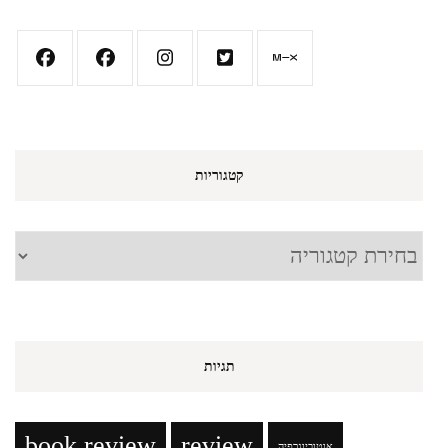
קטגוריות
קטגוריות
תגיות
book review
review
אוטוביוגרפיה