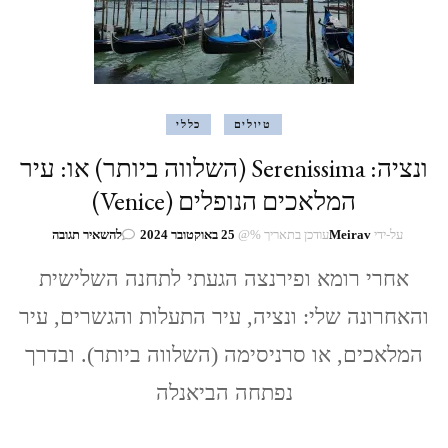
טיולים
כללי
ונציה: Serenissima (השלווה ביותר) או: עיר
המלאכים הנופלים (Venice)
בנושא
על-ידי
Meirav
עודכן בתאריך %@
25 באוקטובר 2024
להשאיר תגובה
ונציה:
אחרי רומא ופירנצה הגעתי לתחנה השלישית
renissima
(השלווה
והאחרונה שלי: ונציה, עיר התעלות והגשרים, עיר
ביותר)
או:
המלאכים, או סרניסימה (השלווה ביותר). ובדרך
עיר
המלאכים
נפתחה הביאנלה
הנופלים
(Venice)