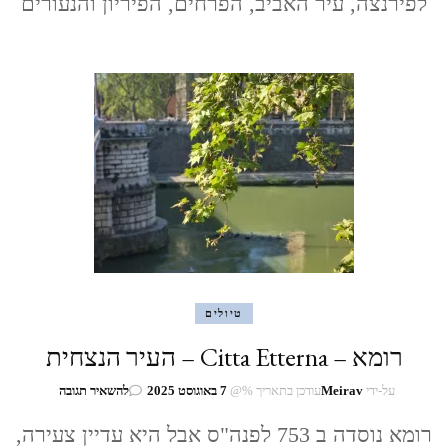
לפירנצה, עיר האביב, הפרחים, הפיריון והנעורים
(Florence)
טיולים
רומא – Citta Etterna – העיר הנצחית
בנושא
על-ידי
Meirav
עודכן בתאריך %@
7 באוגוסט 2025
להשאיר תגובה
רומא
–
רומא נוסדה ב 753 לפנה"ס אבל היא עדיין צעירה,