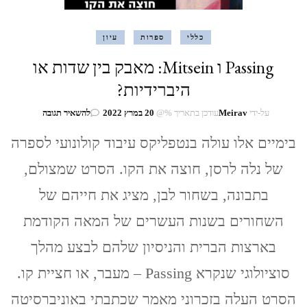
כללי
ספרות
עיון
Passing ו Mitsein: מאבק בין שדות או
היברידיות?
בנושא
על-ידי
Meirav
עודכן בתאריך %@
20 במרץ 2022
להשאיר תגובה
Passing
ו
בימיים אלו עולה בנטפליקס עיבוד קולונועי לספרה
Mitsein:
של נלה לרסן, חוצה את הקו. הסרט שמצולם,
מאבק
בין
בתבונה, בשחור לבן, מציג את חייהם של
שדות
או
השחורים בשנות העשרים של המאה הקודמת
היברידיות?
בארצות הברית והניסיון שלהם לבצע מהלך
סוציולוגי שנקרא Passing – מעבר, או חציית קו.
הסרט העלה בזכרוני מאמר שכתבתי באוניברסיטה