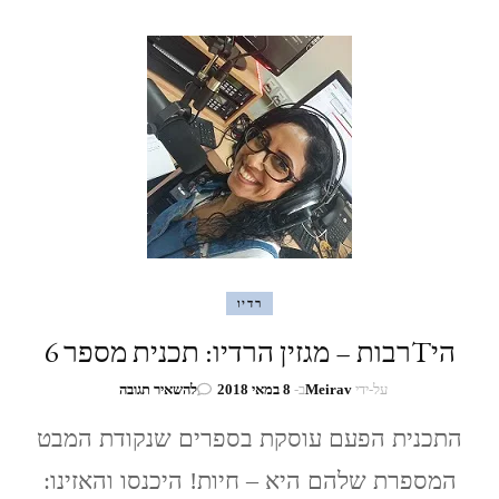
רדיו
היTרבות – מגזין הרדיו: תכנית מספר 6
בנושא
על-ידי
Meirav
ב-
8 במאי 2018
להשאיר תגובה
היTרבות
–
התכנית הפעם עוסקת בספרים שנקודת המבט
מגזין
המספרת שלהם היא – חיות! היכנסו והאזינו:
הרדיו: