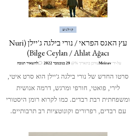
קולנוע
עץ האגס הפראי / נורי בילגה ג'יילן (Nuri
Bilge Ceylan / Ahlat Ağacı)
בנושא
על-ידי
Meirav
עודכן בתאריך %@
29 בנובמבר 2022
להשאיר תגובה
עץ
האגס
סרטו החדש של נורי בילגה ג'יילן הוא סרט איטי,
הפראי
לירי, פואטי, חורפי ומרגש, דרמה אנושית
/
נורי
ומשפחתית רבת רבדים. כמו לקרוא רומן היסטורי
בילגה
ג'יילן
עם רבדים, רפרורים וקונוטציות רב תרבותיים.
(Nuri
Bilge
Ceylan
/
Ahlat