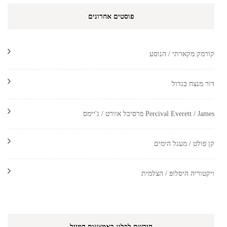
פוסטים אחרונים
קורמק מקארתי / הנוסע
דור מנצח בגדול
Percival Everett / James פרסיבל אוורט / ג'יימס
קן פולט / מעגל הימים
ויקטוריה היסלופ / הצלמית
הירשם לבלוג באמצעות המייל