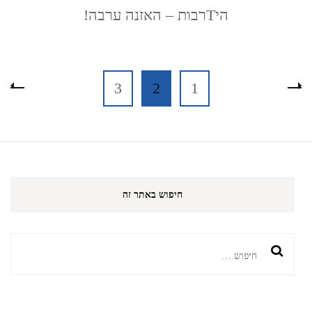
תכנית
היTרבות – האזנה ערבה!
מספר
6
Posts
עמוד
עמוד
עמוד
3
2
1
pagination
חיפוש באתר זה
חיפוש: