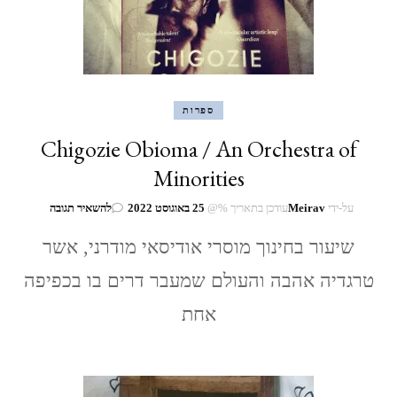
ספרות
Chigozie Obioma / An Orchestra of
Minorities
בנושא
על-ידי
Meirav
עודכן בתאריך %@
25 באוגוסט 2022
להשאיר תגובה
Chigozie
שיעור בחינוך מוסרי אודיסאי מודרני, אשר
Obioma
/
טרגדיה אהבה והעולם שמעבר דרים בו בכפיפה
An
Orchestra
אחת
of
Minorities