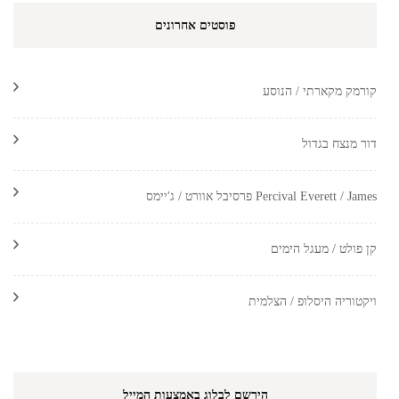
פוסטים אחרונים
קורמק מקארתי / הנוסע
דור מנצח בגדול
Percival Everett / James פרסיבל אוורט / ג'יימס
קן פולט / מעגל הימים
ויקטוריה היסלופ / הצלמית
הירשם לבלוג באמצעות המייל