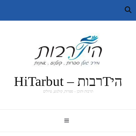
היTרבות – HiTarbut
תרבות ותוכן – ספרות, קולנוע, טיולים