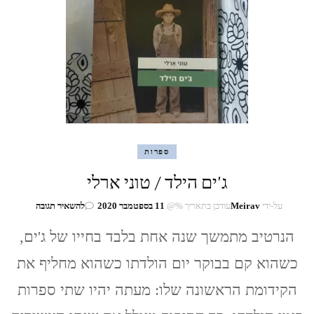
ספרות
ג'ים הילד / טוני ארלי
בנושא
על-ידי
Meirav
עודכן בתאריך %@
11 בספטמבר 2020
להשאיר תגובה
ג'ים
הילד
הנרטיב מתמשך שנה אחת בלבד בחייו של ג'ים,
/
כשהוא קם בבוקר יום הולדתו כשהוא מחליף את
טוני
ארלי
הקידומת הראשונה שלו: מעתה יהיו שתי ספרות