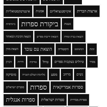
ארצות הברית
אקזיסטנציאליזם
אמנות
אינטרטקסטואליות
ביקורת ספרות
גזענות
ביוגרפיות
הוצאת הקיבוץ המאוחד
הוצאת כנרת זמורה
הוצאת ידיעות ספרים
הוצאת עם עובד
זהות
היסטוריה
הוצאת מודן
המשוטט
טיולים בעקבות ספרים
טיול
מגדר
זיכרון
טורקיה
חירות
נשים
מרחב
מסע
מוסיקה
מלחמת העולם השנייה
ספרות
ספרות אמריקאית
סופרים ישראלים
ספרות אנגלית
ספרות ישראלית
ספרות מגדרית