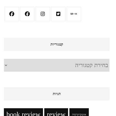
קטגוריות
קטגוריות
תגיות
book review
review
אוטוביוגרפיה