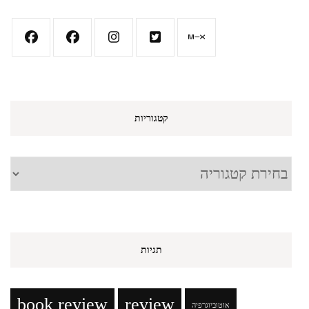
קטגוריות
קטגוריות
תגיות
book review
review
אוטוביוגרפיה