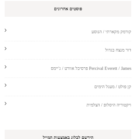
פוסטים אחרונים
קורמק מקארתי / הנוסע
דור מנצח בגדול
Percival Everett / James פרסיבל אוורט / ג'יימס
קן פולט / מעגל הימים
ויקטוריה היסלופ / הצלמית
הירשם לבלוג באמצעות המייל