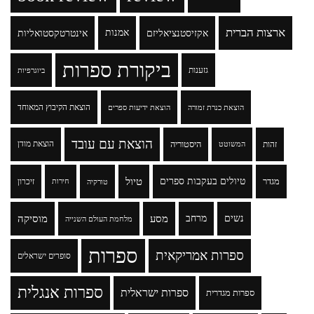
ארצות הברית
אקזיסטנציאליזם
אמנות
אינטרטקסטואליות
ביקורת ספרות
גזענות
ביוגרפיות
הוצאת הקיבוץ המאוחד
הוצאת כנרת זמורה
הוצאת ידיעות ספרים
הוצאת עם עובד
זהות
היסטוריה
הוצאת מודן
המשוטט
טיולים בעקבות ספרים
טיול
מגדר
זיכרון
טורקיה
חירות
נשים
מרחב
מסע
מוסיקה
מלחמת העולם השנייה
ספרות
ספרות אמריקאית
סופרים ישראלים
ספרות אנגלית
ספרות ישראלית
ספרות מגדרית