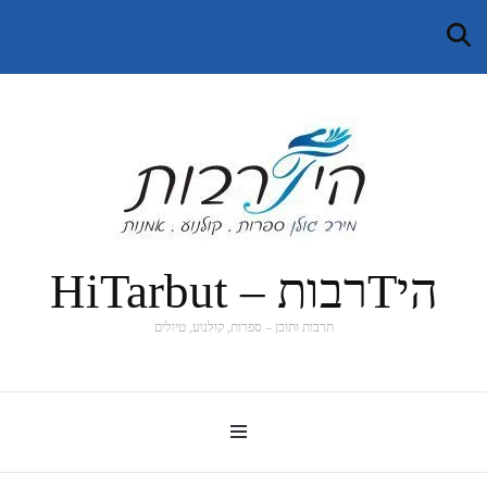
היTרבות – HiTarbut
תרבות ותוכן – ספרות, קולנוע, טיולים