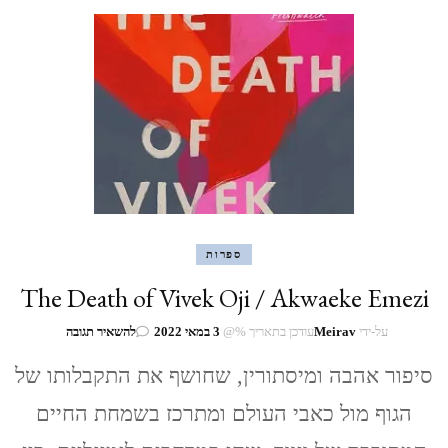
Bennett
ספרות
The Death of Vivek Oji / Akwaeke Emezi
בנושא
על-ידי
Meirav
עודכן בתאריך %@
3 במאי 2022
להשאיר תגובה
The
Death
סיפור אהבה ומיסתורין, שחושף את התקבלותו של
of
הגוף מול כאבי העולם ומתרכז בשמחת החיים
Vivek
Oji