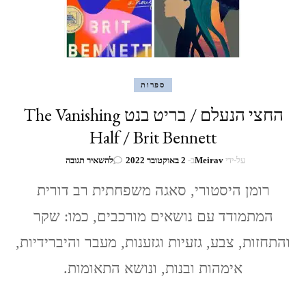
ספרות
החצי הנעלם / בריט בנט The Vanishing
Half / Brit Bennett
בנושא
על-ידי
Meirav
ב-
2 באוקטובר 2022
להשאיר תגובה
החצי
הנעלם
רומן היסטורי, סאגה משפחתית רב דורית
/
המתמודד עם נושאים מורכבים, כמו: שקר
בריט
בנט
והתחזות, צבע, גזעיות וגזענות, מעבר והיברידיות,
The
Vanishing
אימהות ובנות, ונושא התאומות.
Half
/
Brit