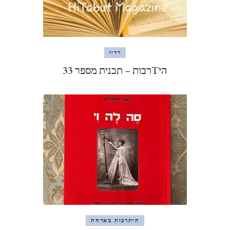
רדיו
היTרבות – תכנית מספר 33
היתרבות מארחת