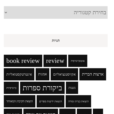
קטגוריות
תגיות
book review
review
אוטוביוגרפיה
ארצות הברית
אקזיסטנציאליזם
אמנות
אינטרטקסטואליות
ביקורת ספרות
גזענות
ביוגרפיות
הוצאת הקיבוץ המאוחד
הוצאת כנרת זמורה
הוצאת ידיעות ספרים