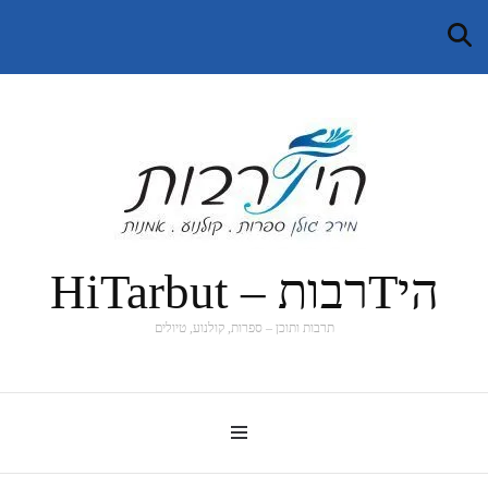
היTרבות – HiTarbut
תרבות ותוכן – ספרות, קולנוע, טיולים