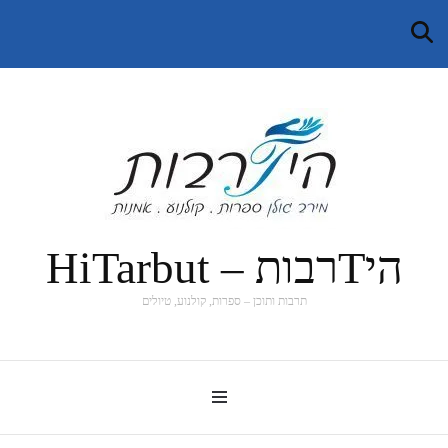
היTרבות – HiTarbut
תרבות ותוכן – ספרות, קולנוע, טיולים