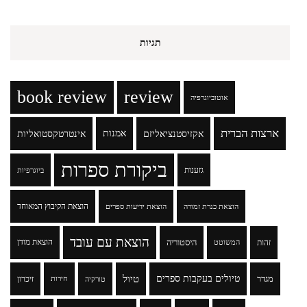
תגיות
book review
review
אוטוביוגרפיה
ארצות הברית
אקזיסטנציאליזם
אמנות
אינטרטקסטואליות
ביקורת ספרות
גזענות
ביוגרפיות
הוצאת הקיבוץ המאוחד
הוצאת כנרת זמורה
הוצאת ידיעות ספרים
הוצאת עם עובד
זהות
היסטוריה
הוצאת מודן
המשוטט
טיולים בעקבות ספרים
טיול
מגדר
זיכרון
טורקיה
חירות