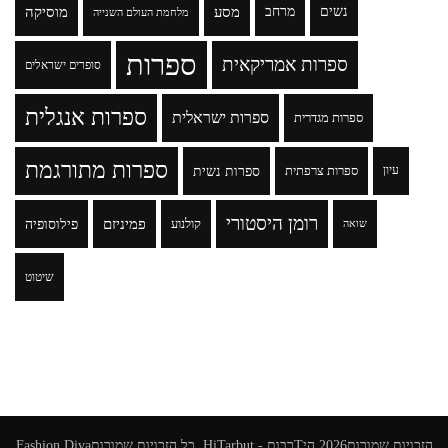
נשים
מרחב
מסע
מוסיקה
מלחמת העולם השנייה
ספרות
ספרות אמריקאית
סופרים ישראלים
ספרות אנגלית
ספרות ישראלית
ספרות מגדרית
ספרות מתורגמת
ספרות נשית
עיון
ספרות צרפתית
רומן היסטורי
פמיניזם
פילוסופיה
קולנוע
שואה
שיטוט
הזכויות שמורות2026
היTרבות - HiTarbut
. כל הזכויות שמורות
Fashion Diva