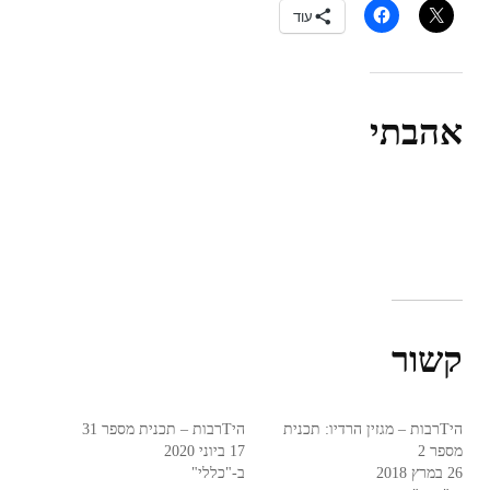
עוד
אהבתי
קשור
היTרבות – מגזין הרדיו: תכנית
היTרבות – תכנית מספר 31
מספר 2
17 ביוני 2020
26 במרץ 2018
ב-"כללי"