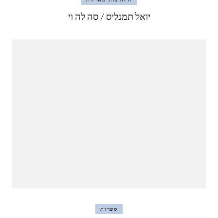
יואל תמנליס / סה לה וי
ספרות