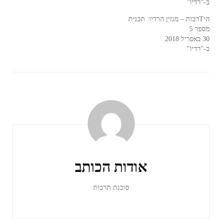
ב-"רדיו"
היTרבות – מגזין הרדיו: תכנית
מספר 5
30 באפריל 2018
ב-"רדיו"
ניווט
ברשומות
אודות הכותב
סוכנת תרבות