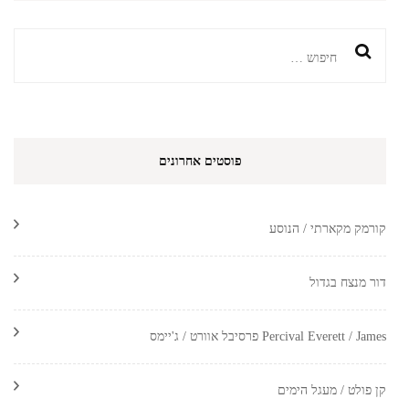
חיפוש:
פוסטים אחרונים
קורמק מקארתי / הנוסע
דור מנצח בגדול
Percival Everett / James פרסיבל אוורט / ג'יימס
קן פולט / מעגל הימים