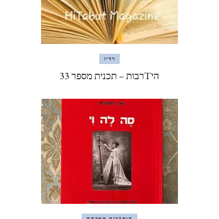
רדיו
היTרבות – תכנית מספר 33
היתרבות מארחת