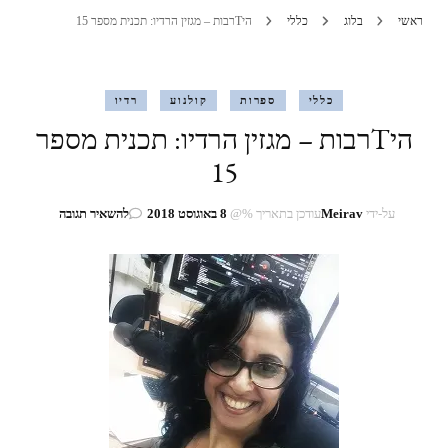
ראשי
בלוג
כללי
היTרבות – מגזין הרדיו: תכנית מספר 15
כללי
ספרות
קולנוע
רדיו
היTרבות – מגזין הרדיו: תכנית מספר
15
בנושא
על-ידי
Meirav
עודכן בתאריך %@
8 באוגוסט 2018
להשאיר תגובה
היTרבות
–
מגזין
הרדיו:
תכנית
מספר
15