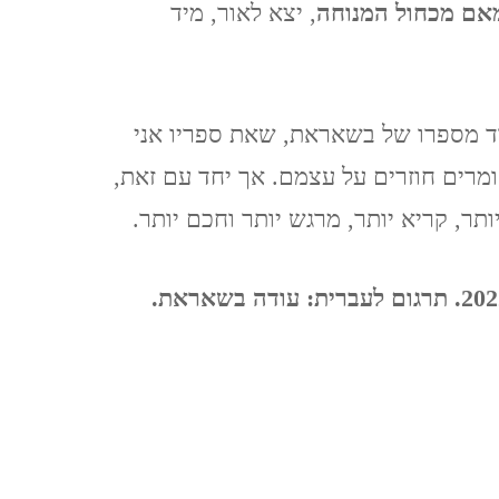
TZIPORI
אם מכחול המנוחה
, יצא לאור, מיד
אלוני אבא ותל מגידו אפריל
2021 ALONEI ABA AND
ועוד מספרו של בשאראת, שאת ספריו אני
TEL MEGIDO
רים חוזרים על עצמם. אך יחד עם זאת,
תר, קריא יותר, מרגש יותר וחכם יותר.
פריחה ונדידה בצפון הארץ,
חורף-אביב, מרץ 2021
עודה בשאראת, תמאם מכחול המנוחה, עם עובד, 2022. תרגום לעברית: עודה בשאראת.
FLOWERING AND
MIGRATION IN THE
NORTH OF THE
COUNTRY, WINTER-
SPRING, MARCH