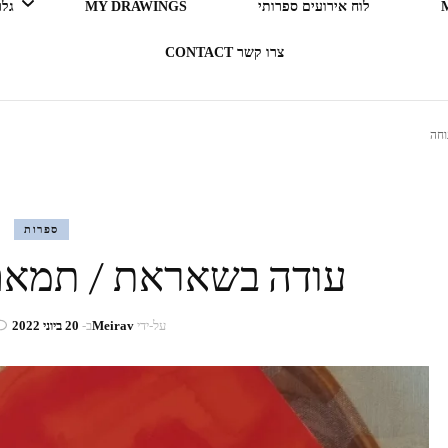
לוח אירועים ספרותי
MY DRAWINGS
גלריה 
צרו קשר CONTACT
LEGO ERGO SUM (אני קורא
וחה
= אני קיים)
בעקבות ספרים
ספרות
עודה בשאראת / תמאם
תרבות מארחת
רדיו RADIO
על-ידי
Meirav
ב-
20 ביוני 2022