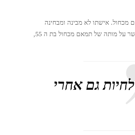
נגב – עין עבדת ושדה בוקר –
 מכחול. אישתו לא מבינה ומבחינה
פברואר 2021
שהעיתון שבידיו של ג'וואד פתוח במודעת אבל שמבשר על מותה של תמאם מכחול בת ה 55,
קאסר אל יהוד 13.2.2021
QASR AL YAHUD
ליברפול, LIVERPOOL ינואר
לחיות גם אחרי
2020
לידס LEEDS (אנגליה), ינואר
2020
מנצ'סטר,MANCHESTER