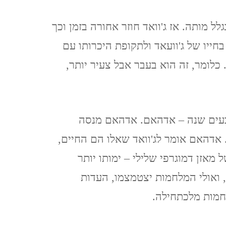
ינואר, 2020
 מותה. אז ג'וואד חוזר אחורה בזמן וכך
איסטנבול, טורקיה, 2019
בחייו של ג'וועאד ולתקופת היכרותו עם
ISTANBUL, TURKEY
כלומר, זה הוא בעבר אבל צעיר יותר,
ברצלונה, יוני 2019
BARCELONA
ארבעים שנה – אדהאם. אדהאם מנסה
כרתים, אוקטובר, 2018 CRETE
. אדהאם אומר לג'וואד שאלו הם החיים,
 מאזן דמוגרפי שלילי – ימותו יותר
אילת וטאבה (מ 2017) EILAT
 ואולי המלחמות יצטמצמו, העדות
& TABA
לחמות מלכתחילה.
פראג, אוגוסט, 2017 PRAGUE