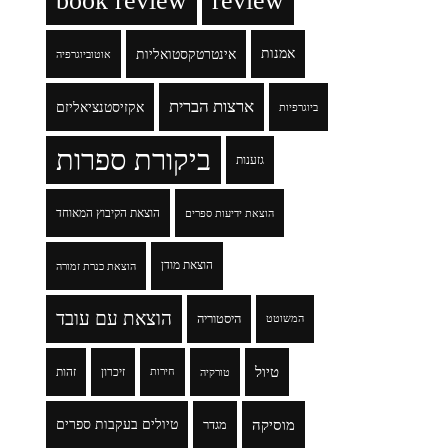
book review
review
אמנות
אינטרטקסטואליות
אוטוביוגרפיה
ארצות הברית
אקזיסטנציאליזם
ביוגרפיות
ביקורת ספרות
גזענות
הוצאת הקיבוץ המאוחד
הוצאת ידיעות ספרים
הוצאת מודן
הוצאת כנרת זמורה
הוצאת עם עובד
היסטוריה
המשוטט
טיול
זיכרון
זהות
טורקיה
חירות
מוסיקה
טיולים בעקבות ספרים
מגדר