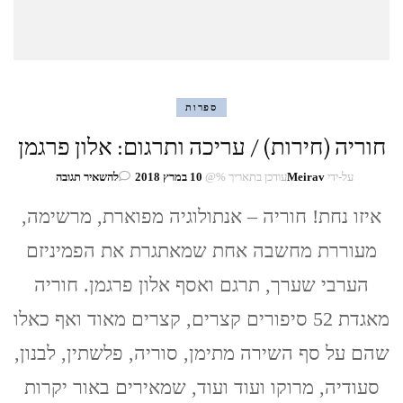
ספרות
חוריה (חירות) / עריכה ותרגום: אלון פרגמן
בנושא
על-ידי
Meirav
עודכן בתאריך %@
10 במרץ 2018
להשאיר תגובה
חוריה
(חירות)
איזו נחת! חוריה – אנתולוגיה מפוארת, מרשימה,
/
מעוררת מחשבה אחת שמאתגרת את הפמיניזם
עריכה
ותרגום:
הערבי שערך, תרגם ואסף אלון פרגמן. חוריה
אלון
פרגמן
מאגדת 52 סיפורים קצרים, קצרים מאוד ואף כאלו
שהם על סף השירה מתימן, סוריה, פלשתין, לבנון,
סעודיה, מרוקו ועוד ועוד, שמאירים באור יקרות