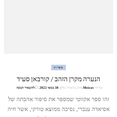
ספרות
הנערה מקרן הזהב / קורבאן סעיד
בנושא
על-ידי
Meirav
עודכן בתאריך %@
30 במאי 2022
להשאיר תגובה
הנערה
מקרן
זהו ספר אקזוטי שמספר את סיפור אהבתה של
הזהב
אסיאדה ענברי, נסיכה ממוצא טורקי, אשר חיה
/
קורבאן