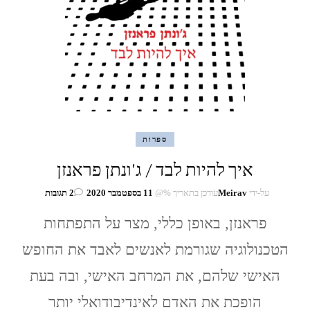
ספרות
איך להיות לבד / ג'ונתן פראנזן
על
על-ידי
Meirav
עודכן בתאריך %@
11 בספטמבר 2020
2 תגובות
איך
פראנזן, באופן כללי, מצר על התפתחות
להיות
לבד
הטכנולוגיה שגורמת לאנשים לאבד את החופש
/
ג'ונתן
האישי שלהם, את המרחב האישי, ובה בעת
פראנזן
הופכת את האדם לאינדיבודואלי יותר