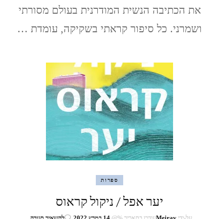
את הכתיבה הנשית המודרנית בעולם מסורתי
ושמרני. כל סיפור קראתי בשקיקה, עומדת …
ספרות
יער אפל / ניקול קראוס
בנושא
על-ידי
Meirav
עודכן בתאריך %@
14 במרץ 2022
להשאיר תגובה