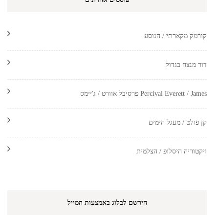
קורמק מקארתי / הנוסע
דור מנצח בגדול
Percival Everett / James פרסיבל אוורט / ג'יימס
קן פולט / מעגל הימים
ויקטוריה היסלופ / הצלמית
הירשם לבלוג באמצעות המייל