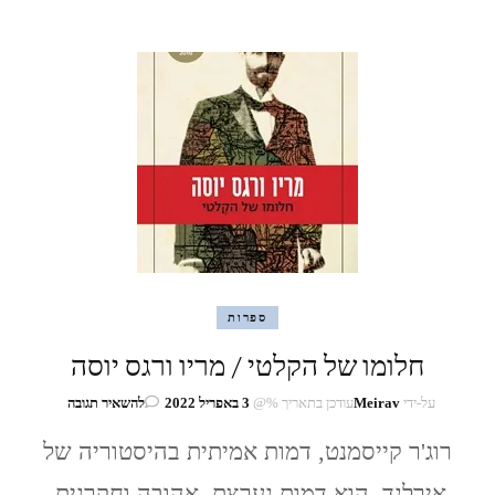
ספרות
חלומו של הקלטי / מריו ורגס יוסה
בנושא
על-ידי
Meirav
עודכן בתאריך %@
3 באפריל 2022
להשאיר תגובה
חלומו
של
רוג'ר קייסמנט, דמות אמיתית בהיסטוריה של
הקלטי
אירלנד, הוא דמות נערצת, אהובה וחקרנית,
/