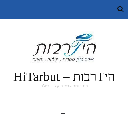
היTרבות – HiTarbut
תרבות ותוכן – ספרות, קולנוע, טיולים