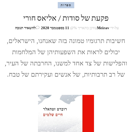
ספרות
פקעת של סודות / אליאס חורי
בנושא
על-ידי
Meirav
עודכן בתאריך %@
11 בספטמבר 2020
להשאיר תגובה
פקעת
של
חשיבות תרגומיו טמונה בזה שאנחנו, הישראלים,
סודות
יכולים לראות את השפעותיהן של המלחמות
/
אליאס
והפלישות של צד אחד למשנו, החרבתה של העיר,
חורי
של רב תרבותיות, של אנשים ועקירתם של טבח.