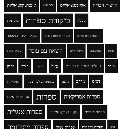
ארצות הברית
אקזיסטנציאליזם
אמנות
אינטרטקסטואליות
ביקורת ספרות
גזענות
ביוגרפיות
הוצאת הקיבוץ המאוחד
הוצאת כנרת זמורה
הוצאת ידיעות ספרים
הוצאת עם עובד
זהות
היסטוריה
הוצאת מודן
המשוטט
טיולים בעקבות ספרים
טיול
מגדר
זיכרון
טורקיה
חירות
נשים
מרחב
מסע
מוסיקה
מלחמת העולם השנייה
ספרות
ספרות אמריקאית
סופרים ישראלים
ספרות אנגלית
ספרות ישראלית
ספרות מגדרית
ספרות מתורגמת
ספרות נשית
עיון
ספרות צרפתית