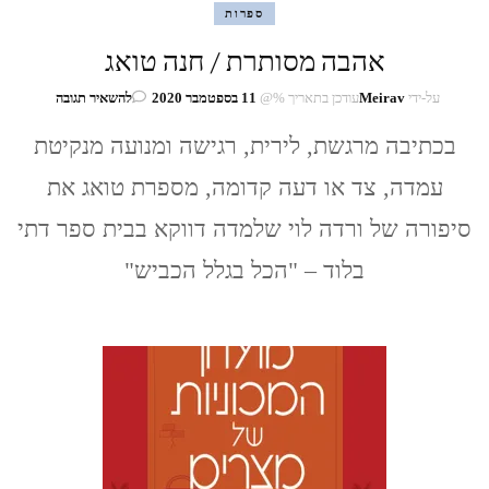
ספרות
אהבה מסותרת / חנה טואג
בנושא
על-ידי
Meirav
עודכן בתאריך %@
11 בספטמבר 2020
להשאיר תגובה
אהבה
בכתיבה מרגשת, לירית, רגישה ומנועה מנקיטת
מסותרת
/
עמדה, צד או דעה קדומה, מספרת טואג את
חנה
טואג
סיפורה של ורדה לוי שלמדה דווקא בבית ספר דתי
בלוד – "הכל בגלל הכביש"