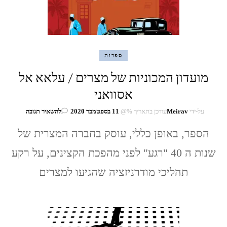
ספרות
מועדון המכוניות של מצרים / עלאא אל
אסוואני
בנושא
על-ידי
Meirav
עודכן בתאריך %@
11 בספטמבר 2020
להשאיר תגובה
מועדון
הספר, באופן כללי, עוסק בחברה המצרית של
המכוניות
של
שנות ה 40 "רגע" לפני מהפכת הקצינים, על רקע
מצרים
/
תהליכי מודרניזציה שהגיעו למצרים
עלאא
אל
אסוואני