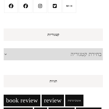
קטגוריות
קטגוריות
תגיות
book review
review
אוטוביוגרפיה