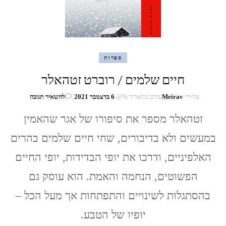
ספרות
חיים שלמים / רוברט זטהאלר
בנושא
על-ידי
Meirav
עודכן בתאריך %@
6 בדצמבר 2021
להשאיר תגובה
חיים
זטהאלר מספר את סיפורו של אגר שהאמין
שלמים
/
במעשים ולא בדיבורים, שחי חיים שלמים בהרים
רוברט
זטהאלר
האלפיניים, ודרכו את יופי הבדידות, יופי החיים
הפשוטים, הנחמה והאמת. הוא עוסק גם
בהסתגלות לשינויים והתפתחות אך מעל הכל –
יופיו של הטבע.