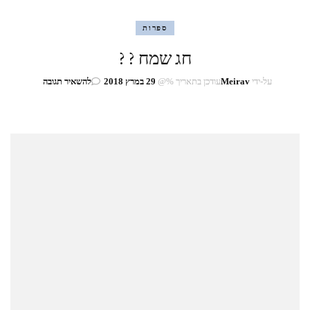
ספרות
חג שמח ? ?
בנושא
על-ידי
Meirav
עודכן בתאריך %@
29 במרץ 2018
להשאיר תגובה
חג
שמח
?
?