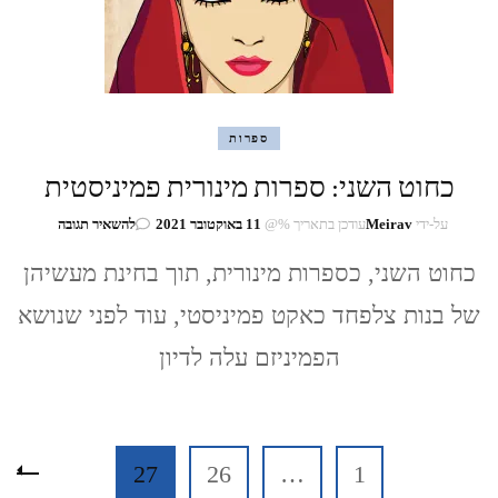
ספרות
כחוט השני: ספרות מינורית פמיניסטית
בנושא
על-ידי
Meirav
עודכן בתאריך %@
11 באוקטובר 2021
להשאיר תגובה
כחוט
השני:
כחוט השני, כספרות מינורית, תוך בחינת מעשיהן
ספרות
של בנות צלפחד כאקט פמיניסטי, עוד לפני שנושא
מינורית
פמיניסטית
הפמיניזם עלה לדיון
Posts
עמוד
עמוד
עמוד
27
26
…
1