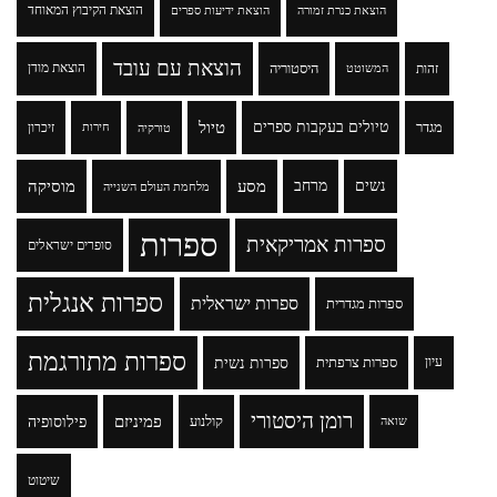
הוצאת הקיבוץ המאוחד
הוצאת כנרת זמורה
הוצאת ידיעות ספרים
הוצאת עם עובד
זהות
היסטוריה
הוצאת מודן
המשוטט
טיולים בעקבות ספרים
טיול
מגדר
זיכרון
טורקיה
חירות
נשים
מרחב
מסע
מוסיקה
מלחמת העולם השנייה
ספרות
ספרות אמריקאית
סופרים ישראלים
ספרות אנגלית
ספרות ישראלית
ספרות מגדרית
ספרות מתורגמת
ספרות נשית
עיון
ספרות צרפתית
רומן היסטורי
פמיניזם
פילוסופיה
קולנוע
שואה
שיטוט