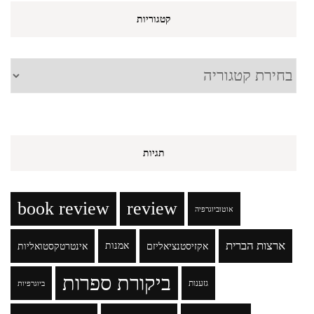
קטגוריות
קטגוריות
תגיות
book review
review
אוטוביוגרפיה
ארצות הברית
אקזיסטנציאליזם
אמנות
אינטרטקסטואליות
ביקורת ספרות
גזענות
ביוגרפיות