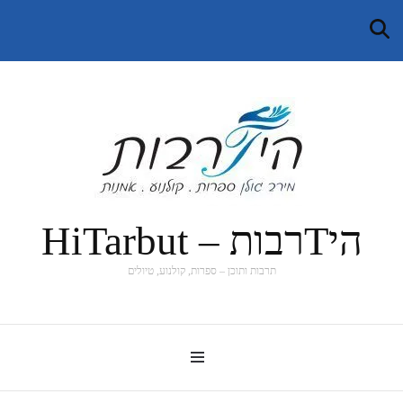
היTרבות – HiTarbut
תרבות ותוכן – ספרות, קולנוע, טיולים