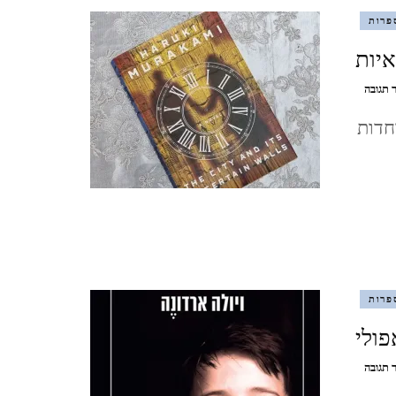
פרות
מצדה וים המלח, דצמבר 2021
איות
MASADA AND THE DEAD
בנושא
 תגובה
הרוקי
SEA, DECEMBER
חדות
מורקמי
/
העיר
סופש בלאק פריידיי, בודפשט,
וחומותיה
הבלתי
הונגריה, נובמבר 2021
וודאיות
BUDAPEST, HUNGARY
ברלין, ספטמבר, 2021 BERLIN,
פרות
GERMANY, SEPTEMBER
פולי
ציפורי, אפריל, 2021 ,
בנושא
 תגובה
ויולה