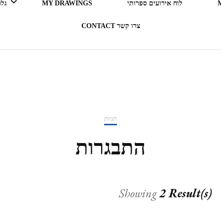
לוח אירועים ספרותי
MY DRAWINGS
גלריה 
צרו קשר CONTACT
LEGO ERGO SUM (אני קורא
= אני קיים)
בעקבות ספרים
תגיות
תרבות מארחת
התבגרות
רדיו RADIO
Showing
2 Result(s)