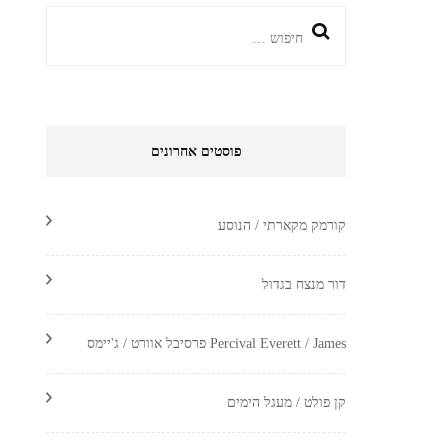
חיפוש:
פוסטים אחרונים
קורמק מקארתי / הנוסע
דור מנצח בגדול
Percival Everett / James פרסיבל אוורט / ג'יימס
קן פולט / מעגל הימים