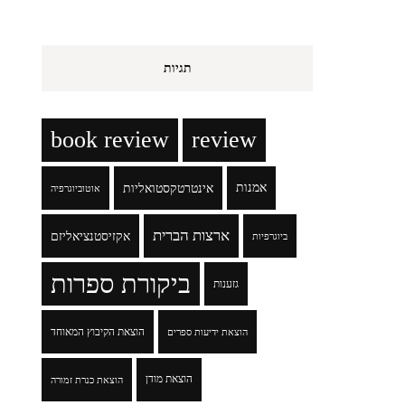
תגיות
book review
review
אמנות
אינטרטקסטואליות
אוטוביוגרפיה
ארצות הברית
אקזיסטנציאליזם
ביוגרפיות
ביקורת ספרות
גזענות
הוצאת הקיבוץ המאוחד
הוצאת ידיעות ספרים
הוצאת מודן
הוצאת כנרת זמורה