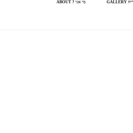
GALLERY
מי אני ? ABOUT
ספריות וחנויות ספרים בעולם
(חלק מה)ספרים שקראתי
SOME OF THE BOOKS I
READ
המצלמה המשוטטת MY
WANDERING CAMERA
חדר בבית מלון HOTEL
ROOM