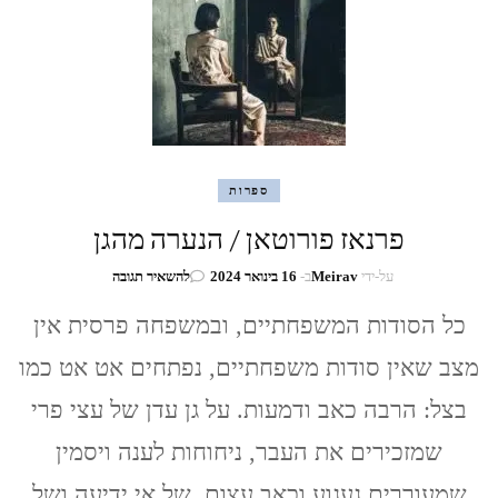
ספרות
פרנאז פורוטאן / הנערה מהגן
בנושא
על-ידי
Meirav
ב-
16 בינואר 2024
להשאיר תגובה
פרנאז
פורוטאן
כל הסודות המשפחתיים, ובמשפחה פרסית אין
/
מצב שאין סודות משפחתיים, נפתחים אט אט כמו
הנערה
מהגן
בצל: הרבה כאב ודמעות. על גן עדן של עצי פרי
שמזכירים את העבר, ניחוחות לענה ויסמין
שמעוררים געגוע וכאב עצום, של אי ידיעה ושל