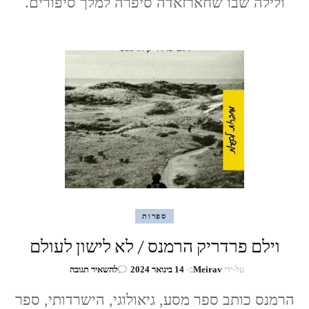
ולילה שבו שחארזאדה סיפרה למלך סיפורים.
ספרות
וילם פרדריק הרמנס / לא לישון לעולם
בנושא
על-ידי
Meirav
ב-
14 בינואר 2024
להשאיר תגובה
וילם
פרדריק
הרמנס כותב ספר מסע, גיאולוגי, הישרדותי, ספר