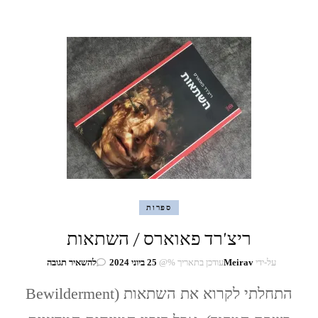
ספרות
ריצ'רד פאוארס / השתאות
בנושא
על-ידי
Meirav
עודכן בתאריך %@
25 ביוני 2024
להשאיר תגובה
ריצ'רד
התחלתי לקרוא את השתאות (Bewilderment
פאוארס
/