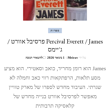
ספרות
Percival Everett / James פרסיבל אוורט /
ג'יימס
בנושא
על-ידי
Meirav
ב-
1 בינואר 2026
להשאיר תגובה
Percival
Everett
James הוא רומן מחריד, כואב וסאטירי. הוא מציע
/
מסע תלאות, הרפתקאות רווי כאב וחמלה לא
James
פרסיבל
שגרתי. העיבוד מחדש לספרו של מארק טוויין
אוורט
/
מאפשר לפרסיבל אוורט בנייה מחדש של
ג'יימס
קלאסיקה תרבותית