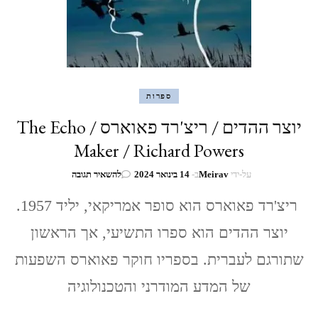
ספרות
יוצר ההדים / ריצ'רד פאוארס / The Echo
Maker / Richard Powers
בנושא
על-ידי
Meirav
ב-
14 בינואר 2024
להשאיר תגובה
יוצר
ההדים
ריצ'רד פאוארס הוא סופר אמריקאי, יליד 1957.
/
יוצר ההדים הוא ספרו התשיעי, אך הראשון
ריצ'רד
פאוארס
שתורגם לעברית. בספריו חוקר פאוארס השפעות
/
The
של המדע המודרני והטכנולוגיה
Echo
Maker
/