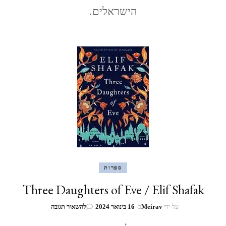
בלאטה"
הישראלים.
(הארץ
שמעבר
להרים)
ספרות
Three Daughters of Eve / Elif Shafak
בנושא
על-ידי
Meirav
ב-
16 בינואר 2024
להשאיר תגובה
Three