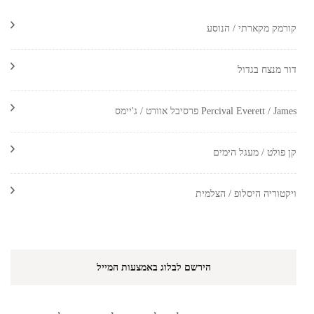
קורמק מקארתי / הנוסע
דור מנצח בגדול
Percival Everett / James פרסיבל אוורט / ג'יימס
קן פולט / מעגל הימים
ויקטוריה היסלופ / הצלמית
הירשם לבלוג באמצעות המייל