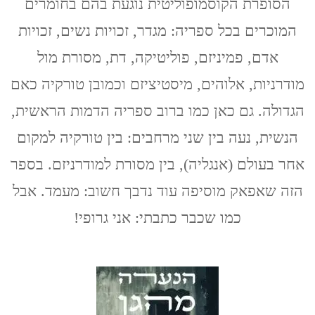
Daughters
הסופרת הקוסמופוליטית נוגעת בהם בחומרים
of
המוכרים בכל ספריה: מגדר, זכויות נשים, זכויות
Eve
/
אדם, פמיניזם, פוליטיקה, דת, מסורת מול
Elif
Shafak
מודרניות, אלוהים, מיסטיציזם וכמובן טורקיה כאם
הגדולה. גם כאן כמו ברוב ספריה הדמות הראשית,
הנשית, נעה בין שני מרחבים: בין טורקיה למקום
אחר בעולם (אנגליה), בין מסורת למודרניזם. בספר
הזה שאפאק מוסיפה עוד נדבך חשוב: מעמד. אבל
כמו שכבר כתבתי: אני גרופי!