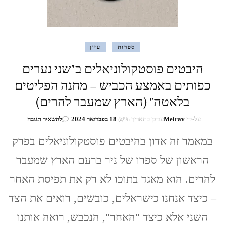
ספרות
עיון
היבטים פוסטקולוניאלים ב"שני נערים
כפותים באמצע הכביש – מחנה הפליטים
בלאטה" (הארץ שמעבר להרים)
בנושא
על-ידי
Meirav
עודכן בתאריך %@
18 בפברואר 2024
להשאיר תגובה
היבטים
במאמר זה אדון בהיבטים פוסטקולוניאלים בפרק
פוסטקולוניא
ב"שני
הראשון של ספרו של ניר ברעם הארץ שמעבר
נערים
כפותים
להרים. הוא מאגד בתוכו לא רק את תפיסת האחר
באמצע
הכביש
– כיצד אנחנו כישראלים, כובשים, רואים את הצד
–
מחנה
השני אלא כיצד "האחר", הנכבש, רואה אותנו
הפליטים