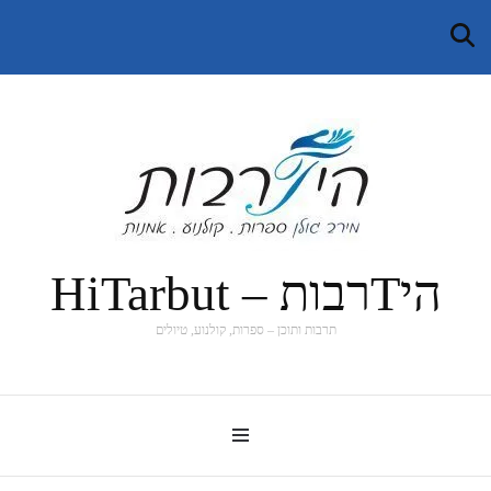
היTרבות – HiTarbut
תרבות ותוכן – ספרות, קולנוע, טיולים