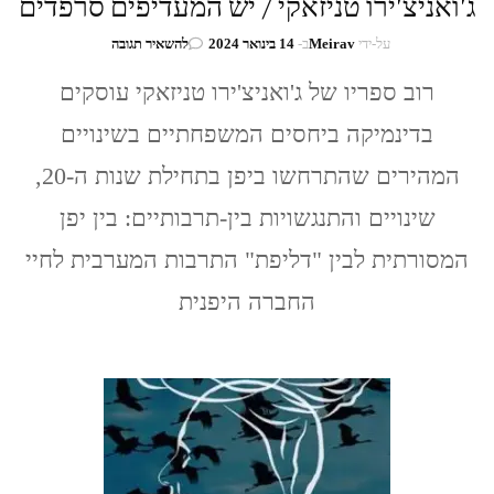
ג'ואניצ'ירו טניזאקי / יש המעדיפים סרפדים
בנושא
על-ידי
Meirav
ב-
14 בינואר 2024
להשאיר תגובה
ג'ואניצ'ירו
טניזאקי
רוב ספריו של ג'ואניצ'ירו טניזאקי עוסקים
/
בדינמיקה ביחסים המשפחתיים בשינויים
יש
המעדיפים
המהירים שהתרחשו ביפן בתחילת שנות ה-20,
סרפדים
שינויים והתנגשויות בין-תרבותיים: בין יפן
המסורתית לבין "דליפת" התרבות המערבית לחיי
החברה היפנית