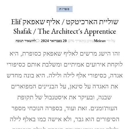
ספרות
שוליית הארכיטקט / אליף שאפאק Elif
Shafak / The Architect's Apprentice
בנושא
על-ידי
Meirav
עודכן בתאריך %@
20 בפברואר 2024
להשאיר תגובה
שוליית
זהו הישג מרשים לאליף שאפאק כסופרת, היא
הארכיטקט
/
לוקחת אירועים אמיתיים ומשלבת אותם כסיפורי
אליף
שאפאק
אגדה, כסיפורי אלף לילה ולילה. היא בונה מחדש
Elif
Shafak
את האגדה על סינאן, על הבניינים המפוארים
/
The
שבנה, ובעיקר את איסטנבול של תקופת
rchitect's
pprentice
העות'ומנים. זאת ועוד, בספרה הנוכחי מספר
הסיפורים הוא גבר, ולא אישה כמו באלף לילה