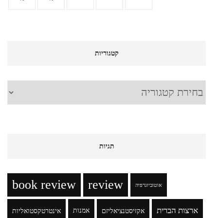
קטגוריות
קטגוריות
תגיות
book review
review
אוטוביוגרפיה
ארצות הברית
אקזיסטנציאליזם
אמנות
אינטרטקסטואליות