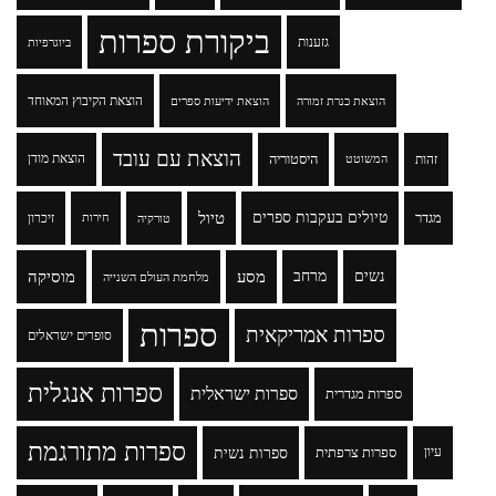
ביקורת ספרות
גזענות
ביוגרפיות
הוצאת הקיבוץ המאוחד
הוצאת כנרת זמורה
הוצאת ידיעות ספרים
הוצאת עם עובד
זהות
היסטוריה
הוצאת מודן
המשוטט
טיולים בעקבות ספרים
טיול
מגדר
זיכרון
טורקיה
חירות
נשים
מרחב
מסע
מוסיקה
מלחמת העולם השנייה
ספרות
ספרות אמריקאית
סופרים ישראלים
ספרות אנגלית
ספרות ישראלית
ספרות מגדרית
ספרות מתורגמת
ספרות נשית
עיון
ספרות צרפתית