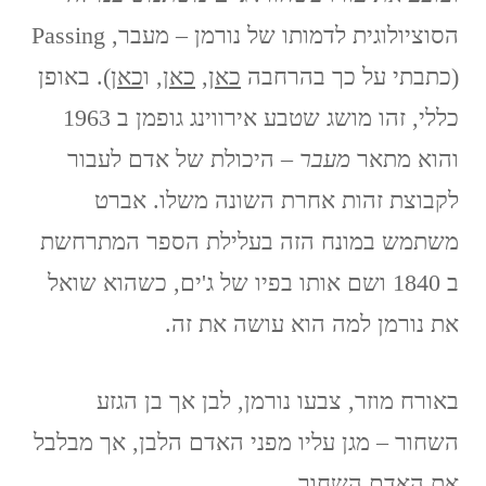
הסוציולוגית לדמותו של נורמן – מעבר, Passing
(כתבתי על כך בהרחבה
כאן
,
כאן
, ו
כאן
). באופן
כללי, זהו מושג שטבע אירווינג גופמן ב 1963
והוא מתאר
מעבר
– היכולת של אדם לעבור
לקבוצת זהות אחרת השונה משלו. אברט
משתמש במונח הזה בעלילת הספר המתרחשת
ב 1840 ושם אותו בפיו של ג'ים, כשהוא שואל
את נורמן למה הוא עושה את זה.
באורח מוזר, צבעו נורמן, לבן אך בן הגזע
השחור – מגן עליו מפני האדם הלבן, אך מבלבל
את האדם השחור