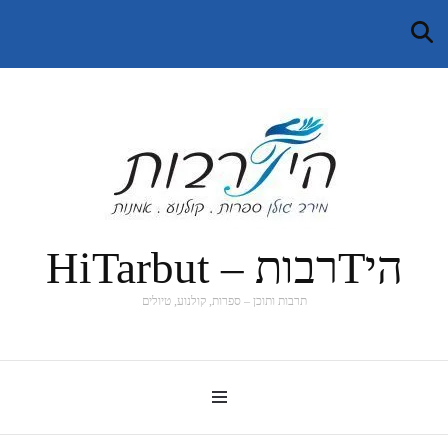
היTרבות – HiTarbut
תרבות ותוכן – ספרות, קולנוע, טיולים