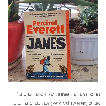
הרומן היפהפה
James
של הסופר פרסיבל
אברט (Percival Everett) זכה בפרסים רבים: