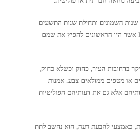
ביעה מחאה חברתית או פוליטית.
ינואר, 2020
י התפתח במהלך שנות השמונים ותחילת שנות התשעים
איסטנבול, טורקיה, 2019
של המאה העשרים על ידי אמני הרחוב Cost ו-Revs אשר היו הראשונים להפיץ את שמם
ISTANBUL, TURKEY
ברצלונה, יוני 2019
BARCELONA
יקר ברחובות העיר, כחוק וכשלא כחוק,
ים או מטפים ממולאים צבע. אמנות
כרתים, אוקטובר, 2018 CRETE
ותיהם אלא גם את דעותיהם הפוליטיות
אילת וטאבה (מ 2017) EILAT
& TABA
ת, כאמצעי להבעת דעה, הוא נחשב לתת
פראג, אוגוסט, 2017 PRAGUE