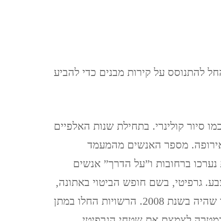
CZECH REPUBLIC
וארנה (מ 2015) VARNA,
BULGARIA
חל להתנוסס על קירות מבנים כדי להביע
כמו סיור קולינרי. בתחילת שנות האלפיים
לאירופה. מספר האנשים מהמעמד
 נערכו ברחובות ו”על הדרך” אנשים
ע. גרפיטי, בשם חופש הביטוי באתונה,
הופיע בכל מקום לאחר שיא המשבר הכלכלי החמור שהיה בשנת 2008. הרשויות החלו במתן
ם במטרה לצמצם את שטחי הגרפיטי,