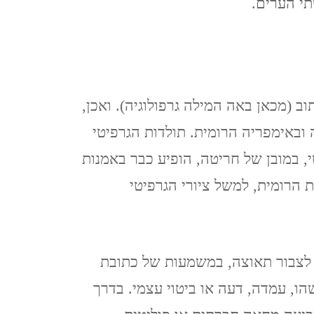
י הערים.
נגב – עין עבדת ושדה בוקר –
פברואר 2021
קאסר אל יהוד 13.2.2021
וב (מכאן באה המילה גרפולוגיה). ואכן,
QASR AL YAHUD
 ובאימפריה הרומית. תולדות הגרפיטי
 במובן של חריטה, הופיע כבר באמנות
ליברפול, LIVERPOOL ינואר
 הרומית, למשל ציורי הגרפיטי
2020
לידס LEEDS (אנגליה), ינואר
2020
 לצבור תאוצה, במשמעות של כתובת
הו, עמדה, דעה או ביטוי עצמי. בדרך
מנצ'סטר,MANCHESTER