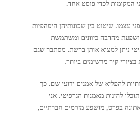
TZIPORI
י המקומות לכדי פוסט אחד.
אלוני אבא ותל מגידו אפריל
ני עצמו. שיטוט בין שכונותיהן היפהפיות
2021 ALONEI ABA AND
מושפעת מהרבה כיוונים ומשתמשת
TEL MEGIDO
פיטי ניתן למצוא אותן ברשת. מסתבר שגם
בציורי קיר מרשימים ביותר.
פריחה ונדידה בצפון הארץ,
חורף-אביב, מרץ 2021
תיות להפליא של אמנים ידועי שם. כך
FLOWERING AND
כלו להינות מאמנות הגרפיטי. אני
MIGRATION IN THE
אתונה בפרט, מושפע מזרמים חברתיים,
NORTH OF THE
COUNTRY, WINTER-
SPRING, MARCH