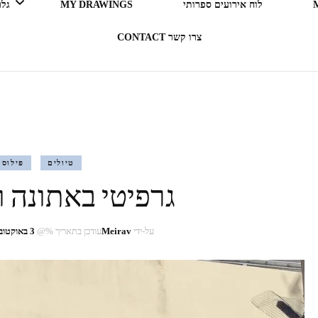
לוח אירועים ספרותי
MY DRAWINGS
גלריה 
צרו קשר CONTACT
LEGO ERGO SUM (אני קורא
= אני קיים)
בעקבות ספרים
טיולים
פילוסו
גרפיטי באתונה ו
תרבות מארחת
רדיו RADIO
על-ידי
Meirav
עודכן בתאריך %@
3 באוקטובר 2025