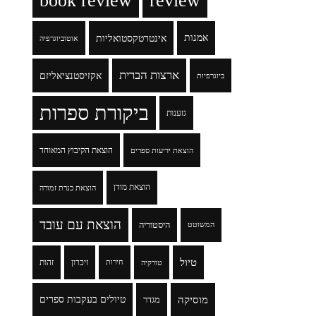
book review
review
אמנות
אינטרטקסטואליות
אוטוביוגרפיה
ארצות הברית
אקזיסטנציאליזם
ביוגרפיות
ביקורת ספרות
גזענות
הוצאת הקיבוץ המאוחד
הוצאת ידיעות ספרים
הוצאת מודן
הוצאת כנרת זמורה
הוצאת עם עובד
היסטוריה
המשוטט
טיול
זיכרון
זהות
טורקיה
חירות
מוסיקה
טיולים בעקבות ספרים
מגדר