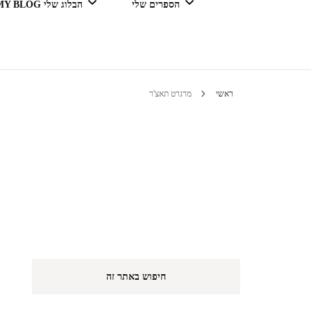
הספרים שלי
הבלוג שלי MY BLOG
דור מנצח בגדול
ראשי
מרגרט תאצ'ר
טיולים 
הי
חיפוש באתר זה