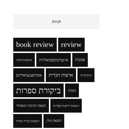
תגיות
book review
review
אמנות
אינטרטקסטואליות
אוטוביוגרפיה
ארצות הברית
אקזיסטנציאליזם
ביוגרפיות
ביקורת ספרות
גזענות
הוצאת הקיבוץ המאוחד
הוצאת ידיעות ספרים
הוצאת מודן
הוצאת כנרת זמורה