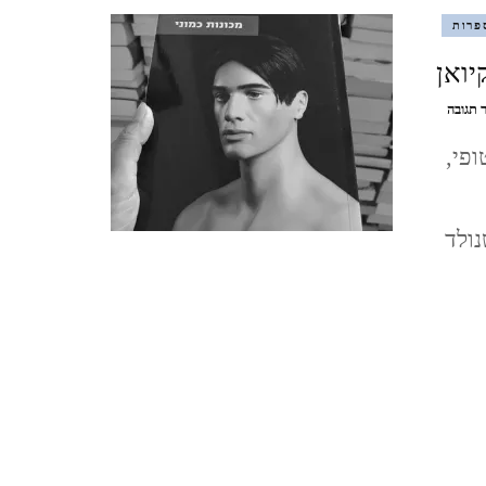
פרות
מצדה וים המלח, דצמבר 2021
יואן
MASADA AND THE DEAD
בנושא
 תגובה
מכונות
SEA, DECEMBER
פי,
כמוני
/
איאן
סופש בלאק פריידיי, בודפשט,
מקיואן
נולד
הונגריה, נובמבר 2021
BUDAPEST, HUNGARY
ברלין, ספטמבר, 2021 BERLIN,
GERMANY, SEPTEMBER
ציפורי, אפריל, 2021 ,