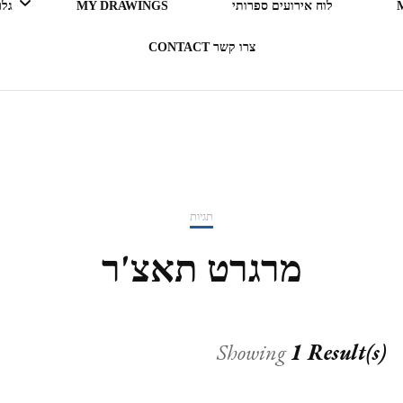
לוח אירועים ספרותי
MY DRAWINGS
גלריה 
צרו קשר CONTACT
LEGO ERGO SUM (אני קורא
= אני קיים)
בעקבות ספרים
תגיות
תרבות מארחת
מרגרט תאצ'ר
רדיו RADIO
Showing
1 Result(s)