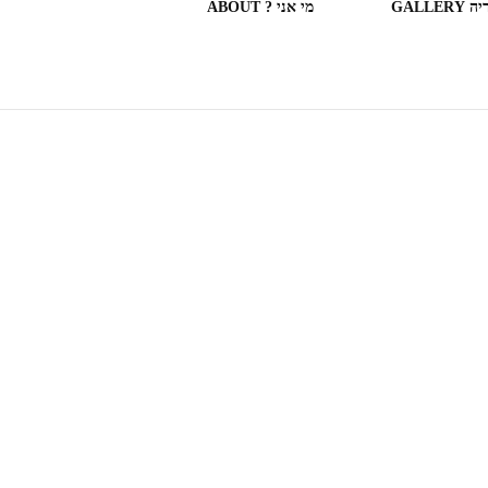
GALLERY
מי אני ? ABOUT
ספריות וחנויות ספרים בעולם
(חלק מה)ספרים שקראתי
SOME OF THE BOOKS I
READ
המצלמה המשוטטת MY
WANDERING CAMERA
חדר בבית מלון HOTEL
ROOM