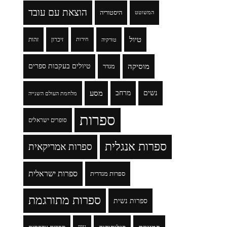
הוצאת עם עובד
היסטוריה
המשוטט
טיול
זיכרון
זהות
טורקיה
חירות
מוסיקה
טיולים בעקבות ספרים
מגדר
נשים
מרחב
מסע
מלחמת העולם השנייה
ספרות
סופרים ישראלים
ספרות אנגלית
ספרות אמריקאית
ספרות ישראלית
ספרות מגדרית
ספרות מתורגמת
ספרות נשית