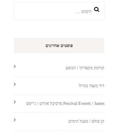
חיפוש:
פוסטים אחרונים
קורמק מקארתי / הנוסע
דור מנצח בגדול
Percival Everett / James פרסיבל אוורט / ג'יימס
קן פולט / מעגל הימים