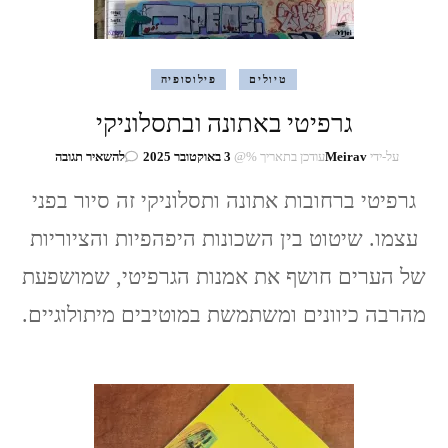
טיולים
פילוסופיה
גרפיטי באתונה ובתסלוניקי
בנושא
על-ידי
Meirav
עודכן בתאריך %@
3 באוקטובר 2025
להשאיר תגובה
גרפיטי
גרפיטי ברחובות אתונה ותסלוניקי זה סיור בפני
באתונה
ובתסלוניקי
עצמו. שיטוט בין השכונות היפהפיות והציוריות
של הערים חושף את אמנות הגרפיטי, שמושפעת
מהרבה כיוונים ומשתמשת במוטיבים מיתולוגיים.