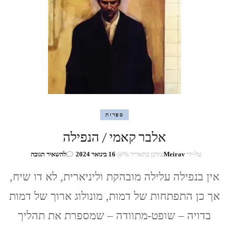
(סאראמגו)
ספרות
אלבר קאמי / הנפילה
בנושא
על-ידי
Meirav
עודכן בתאריך %@
16 בינואר 2024
להשאיר תגובה
אלבר
קאמי
אין בנפילה עלילה מובהקת וליניארית, לא דו שיח,
/
אך כן התפתחות של דמות, מונולוג ארוך של דמות
הנפילה
בדויה – שופט-מתוודה – שמספרת את תהליך