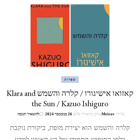
ספרות
קאזואו אישיגורו / קלרה והשמש Klara and
the Sun / Kazuo Ishiguro
בנושא
על-ידי
Meirav
עודכן בתאריך %@
26 בנובמבר 2024
להשאיר תגובה
קאזואו
קלרה והשמש הוא יצירת מופת, ביקורת נוקבת
אישיגורו
/
כלפי החיפוש התמידי של בני האנוש למדע
קלרה