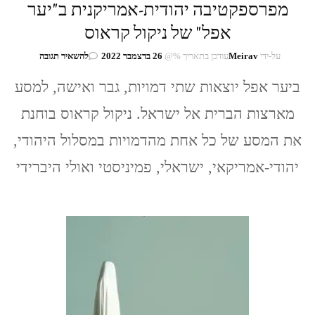
מפרספקטיבה יהודית-אמריקנית ב"יער
אפל" של ניקול קראוס
בנושא
על-ידי
Meirav
עודכן בתאריך %@
26 בדצמבר 2022
להשאיר תגובה
היבטים
של
ביער אפל יוצאות שתי דמויות, גבר ואישה, למסע
יהדות
מארצות הברית אל ישראל. ניקול קראוס בוחנת
וישראליות
מפרספקטיב
את המסע של כל אחת מהדמויות במסלול היהודי,
יהודית-אמרי
ב"יער
יהודי-אמריקאי, ישראלי, פמיניסטי ואולי היברידי
אפל"
של
ניקול
קראוס