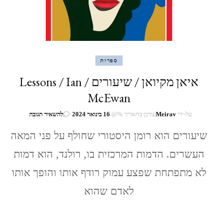
ספרות
איאן מקיואן / שיעורים / Lessons / Ian
McEwan
בנושא
על-ידי
Meirav
עודכן בתאריך %@
16 בינואר 2024
להשאיר תגובה
איאן
מקיואן
שיעורים הוא רומן היסטורי שחולף על פני המאה
/
העשרים. הדמות המרכזית בו, רולנד, הוא דמות
שיעורים
/
לא מתפתחת שפצע עמוק רודף אותו והופך אותו
Lessons
/
לאדם שהוא
Ian
McEwan