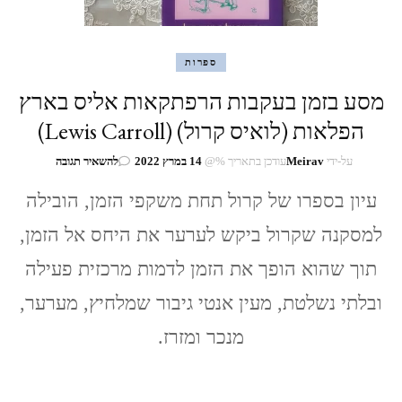
ספרות
מסע בזמן בעקבות הרפתקאות אליס בארץ
הפלאות (לואיס קרול) (Lewis Carroll)
בנושא
על-ידי
Meirav
עודכן בתאריך %@
14 במרץ 2022
להשאיר תגובה
מסע
בזמן
עיון בספרו של קרול תחת משקפי הזמן, הובילה
בעקבות
למסקנה שקרול ביקש לערער את היחס אל הזמן,
הרפתקאות
אליס
תוך שהוא הופך את הזמן לדמות מרכזית פעילה
בארץ
הפלאות
ובלתי נשלטת, מעין אנטי גיבור שמלחיץ, מערער,
(לואיס
קרול)
מנכר ומזרז.
(Lewis
Carroll)