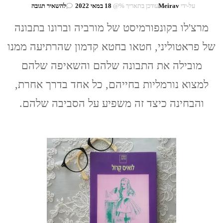
בנושא
על-ידי
Meirav
עודכן בתאריך %@
18 במאי 2022
להשאיר תגובה
אלברטו
מורביה
מרצ'לו בקונפורמיסט של מורביה וברונו בתבונה
וואסקו
של פראטוליני, חטאו בחטא קדמון שהרתיעה ממנו
פראטוליני:
על
מובילה את התבונה שלהם והשאיפה שלהם
תבונה
ונורמליות
למצוא נורמליות בחייהם, כל אחד בדרך אחרת,
והבחינה כיצד זה משפיע על הסביבה שלהם.