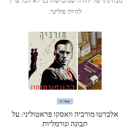
מבחינתו של יהודה שנהב-שהרבני לא הכל צריך
להיות פוליטי.
ספרות
אלברטו מורביה וואסקו פראטוליני: על
תבונה ונורמליות