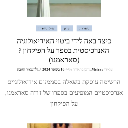
ספרות
עיון
פילוסופיה
כיצד באה לידי ביטוי האידיאולוגיה
האנרכיסטית בספר על הפיקחון ?
(סאראמגו)
בנושא
על-ידי
Meirav
עודכן בתאריך %@
16 בינואר 2024
להשאיר תגובה
כיצד
באה
הרשימה עוסקת בשאלה בסממנים אידיאולוגיים
לידי
אנרכיסטיים המופיעים בספרו של ז'וז'ה סאראמגו,
ביטוי
האידיאולוגיה
על הפיקחון
האנרכיסטית
בספר
על
הפיקחון
?