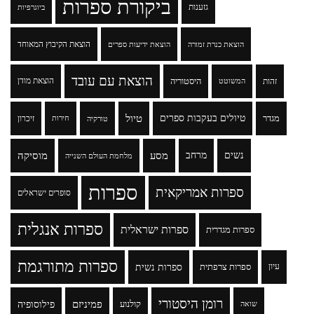
ביקורת ספרות
גזענות
ביוגרפיות
הוצאת הקיבוץ המאוחד
הוצאת כנרת זמורה
הוצאת ידיעות ספרים
הוצאת עם עובד
זהות
היסטוריה
הוצאת מודן
המשוטט
טיולים בעקבות ספרים
טיול
מגדר
זיכרון
טורקיה
חירות
נשים
מרחב
מסע
מוסיקה
מלחמת העולם השנייה
ספרות
ספרות אמריקאית
סופרים ישראלים
ספרות אנגלית
ספרות ישראלית
ספרות מגדרית
ספרות מתורגמת
ספרות נשית
עיון
ספרות צרפתית
רומן היסטורי
פמיניזם
פילוסופיה
קולנוע
שואה