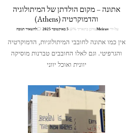
אתונה – מקום הולדתן של המיתולוגיה
והדמוקרטיה (Athens)
בנושא
על-ידי
Meirav
עודכן בתאריך %@
5 באוקטובר 2025
להשאיר תגובה
אתונה
–
אין כמו אתונה לחובבי המיתולוגיות, הדמוקרטיה
מקום
והגרפיטי. וגם לאלו החובבים טברנות מוסיקה
הולדתן
של
יוונית ואוכל יווני
המיתולוגיה
והדמוקרטיה
(Athens)