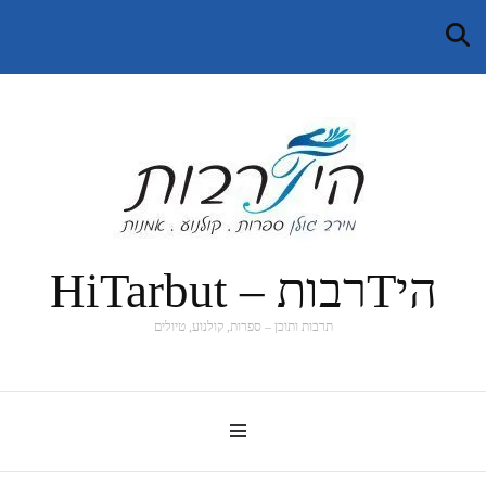
היTרבות – HiTarbut
תרבות ותוכן – ספרות, קולנוע, טיולים