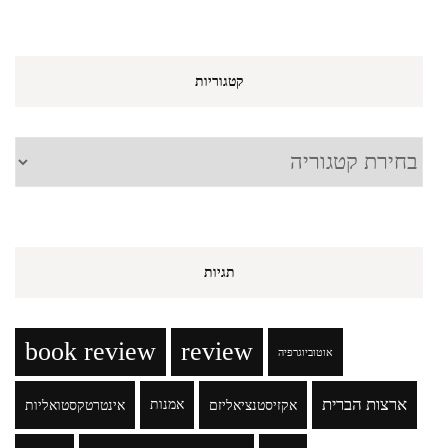
קטגוריות
קטגוריות
תגיות
book review
review
אוטוביוגרפיה
ארצות הברית
אקזיסטנציאליזם
אמנות
אינטרטקסטואליות