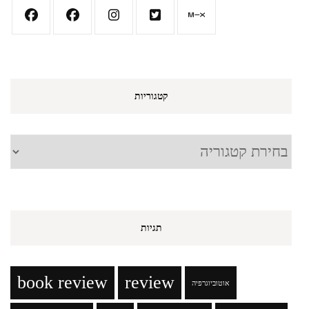
קטגוריות
קטגוריות
תגיות
book review
review
אוטוביוגרפיה