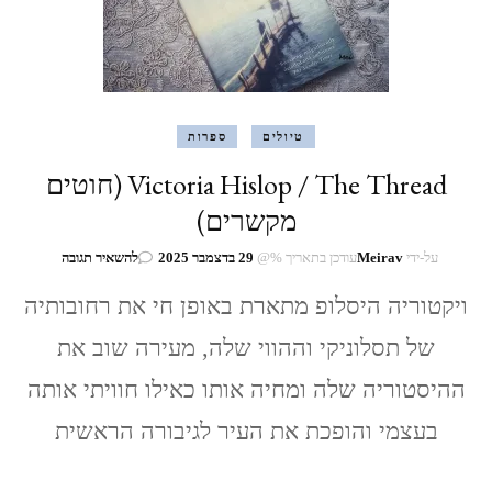
טיולים
ספרות
Victoria Hislop / The Thread (חוטים
מקשרים)
בנושא
על-ידי
Meirav
עודכן בתאריך %@
29 בדצמבר 2025
להשאיר תגובה
Victoria
ויקטוריה היסלופ מתארת באופן חי את רחובותיה
Hislop
/
של תסלוניקי וההווי שלה, מעירה שוב את
The
Thread
ההיסטוריה שלה ומחיה אותו כאילו חוויתי אותה
(חוטים
מקשרים)
בעצמי והופכת את העיר לגיבורה הראשית