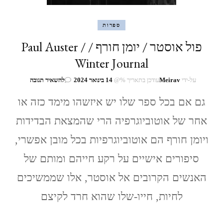
ספרות
פול אוסטר / יומן חורף / Paul Auster /
Winter Journal
בנושא
על-ידי
Meirav
עודכן בתאריך %@
14 בינואר 2024
להשאיר תגובה
פול
גם אם בכל ספר שלו יש איזשהו מימד כזה או
אוסטר
/
אחר של אוטוביוגרפיה הרי שהמצאת הבדידות
יומן
חורף
ויומן חורף הם אוטוביוגרפיות בכל מובן אפשרי,
/
Paul
סיפורים אישיים על רקע חייהם ומותם של
Auster
/
האנשים הקרובים אל אוסטר, אלו שממשיכים
Winter
Journal
לחיות, חייו-שלו שהוא חרד לקיצם