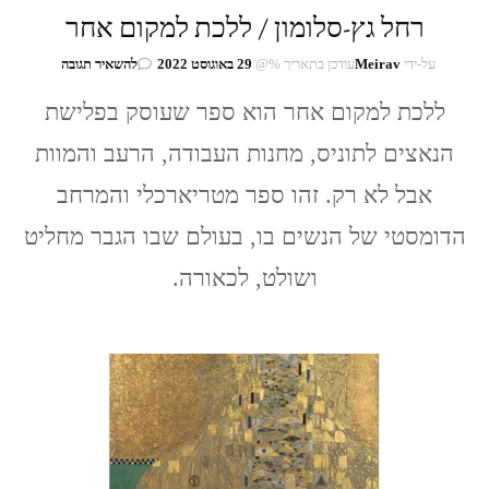
רחל גץ-סלומון / ללכת למקום אחר
בנושא
על-ידי
Meirav
עודכן בתאריך %@
29 באוגוסט 2022
להשאיר תגובה
רחל
ללכת למקום אחר הוא ספר שעוסק בפלישת
גץ-סלומון
/
הנאצים לתוניס, מחנות העבודה, הרעב והמוות
ללכת
למקום
אבל לא רק. זהו ספר מטריארכלי והמרחב
אחר
הדומסטי של הנשים בו, בעולם שבו הגבר מחליט
ושולט, לכאורה.