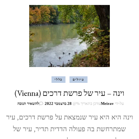
טיולים
כללי
וינה – עיר של פרשת דרכים (Vienna)
בנושא
על-ידי
Meirav
עודכן בתאריך %@
28 בדצמבר 2022
להשאיר תגובה
וינה
–
וינה היא היא עיר שנמצאת על פרשת דרכים, עיר
עיר
שמתרחשת בה פעולה הדדית תדיר, עיר של
של
פרשת