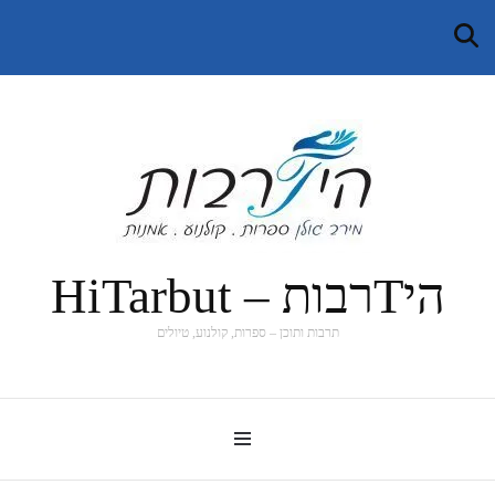
היTרבות – HiTarbut
תרבות ותוכן – ספרות, קולנוע, טיולים