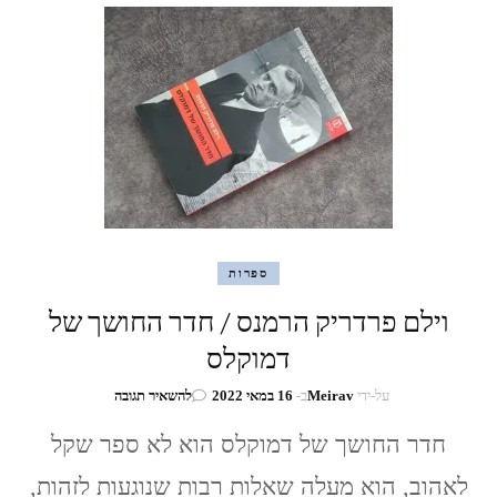
Marie
O’Connor
ספרות
וילם פרדריק הרמנס / חדר החושך של
דמוקלס
בנושא
על-ידי
Meirav
ב-
16 במאי 2022
להשאיר תגובה
וילם
פרדריק
חדר החושך של דמוקלס הוא לא ספר שקל
הרמנס
לאהוב, הוא מעלה שאלות רבות שנוגעות לזהות,
/