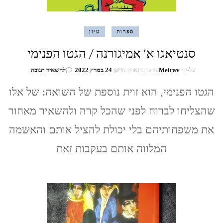
ספרות
עיון
סנטיאגו א' אמיגורנה / הגטו הפנימי
בנושא
על-ידי
Meirav
עודכן בתאריך %@
24 במרץ 2022
להשאיר תגובה
סנטיאגו
א'
הגטו הפנימי, הוא זוית נוספת של השואה: של אלו
אמיגורנה
שהצליחו לברוח לפני שהכל קרה ולהשאיר מאחור
/
הגטו
את משפחותיהם בלי יכולת להציל אותם והאשמה
הפנימי
המלווה אותם בעקבות זאת