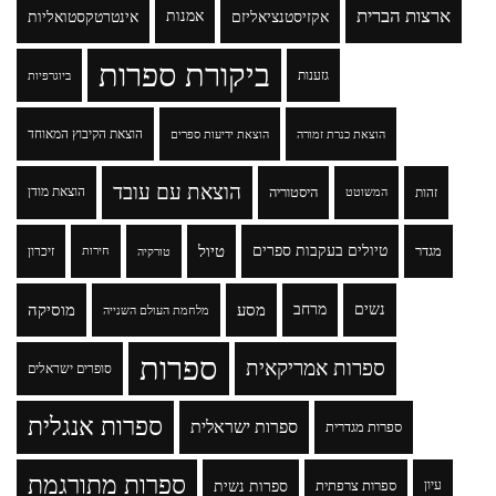
ארצות הברית
אקזיסטנציאליזם
אמנות
אינטרטקסטואליות
ביקורת ספרות
גזענות
ביוגרפיות
הוצאת הקיבוץ המאוחד
הוצאת כנרת זמורה
הוצאת ידיעות ספרים
הוצאת עם עובד
זהות
היסטוריה
הוצאת מודן
המשוטט
טיולים בעקבות ספרים
טיול
מגדר
זיכרון
טורקיה
חירות
נשים
מרחב
מסע
מוסיקה
מלחמת העולם השנייה
ספרות
ספרות אמריקאית
סופרים ישראלים
ספרות אנגלית
ספרות ישראלית
ספרות מגדרית
ספרות מתורגמת
ספרות נשית
עיון
ספרות צרפתית