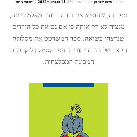
על
על-ידי
אורנה ליברמן
עודכן בתאריך %@
11 בפברואר 2022
תגובה אחת
דורה
ספר זה, שהוציא את דורה ברודר מאלמוניותה,
ברודר
/
מנציח לא רק אותה כי אם גם את כל הילדים
פטריק
מודיאנו
שנרצחו בשואה. ספר המשרטט את מסלולה
הקצר של נערה יהודיה, הפך לסמל כל קרבנות
המכונה המפלצתית.