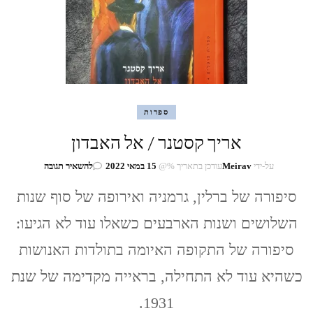
ספרות
אריך קסטנר / אל האבדון
בנושא
על-ידי
Meirav
עודכן בתאריך %@
15 במאי 2022
להשאיר תגובה
אריך
קסטנר
סיפורה של ברלין, גרמניה ואירופה של סוף שנות
/
השלושים ושנות הארבעים כשאלו עוד לא הגיעו:
אל
האבדון
סיפורה של התקופה האיומה בתולדות האנושות
כשהיא עוד לא התחילה, בראייה מקדימה של שנת
1931.