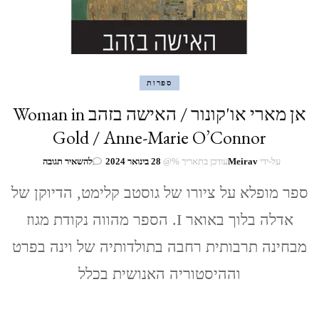
ספרות
אן מארי או'קונור / האישה בזהב Woman in
Gold / Anne-Marie O’Connor
בנושא
על-ידי
Meirav
עודכן בתאריך %@
28 בינואר 2024
להשאיר תגובה
אן
מארי
ספר מופלא על ציורו של גוסטב קלימט, הדיוקן של
או'קונור
אדלה בלוך באואר I. הספר מהווה נקודת מגוז
/
האישה
מבחינה תרבותית רחבה בתולדותיה של וינה בפרט
בזהב
Woman
וההיסטוריה האנושית בכלל
in
Gold
/
Anne-