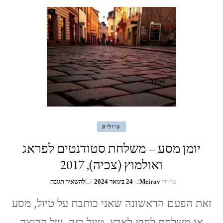
טיולים
יומן מסע – משלחת סטודנטים לפראג
ואולמוץ (צכיה), 2017
בנושא
על-ידי
Meirav
ב-
24 בינואר 2024
להשאיר תגובה
יומן
מסע
זאת הפעם הראשונה שאני כותבת על טיול, מסע
–
או משלחת לחוץ לארץ. טיול כזה, של קבוצה
משלחת