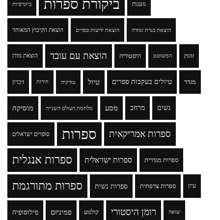
ביקורת ספרות
גזענות
ביוגרפיות
הוצאת הקיבוץ המאוחד
הוצאת כנרת זמורה
הוצאת ידיעות ספרים
הוצאת עם עובד
זהות
היסטוריה
הוצאת מודן
המשוטט
טיולים בעקבות ספרים
טיול
מגדר
זיכרון
טורקיה
חירות
נשים
מרחב
מסע
מוסיקה
מלחמת העולם השנייה
ספרות
ספרות אמריקאית
סופרים ישראלים
ספרות אנגלית
ספרות ישראלית
ספרות מגדרית
ספרות מתורגמת
ספרות נשית
עיון
ספרות צרפתית
רומן היסטורי
פמיניזם
פילוסופיה
קולנוע
שואה