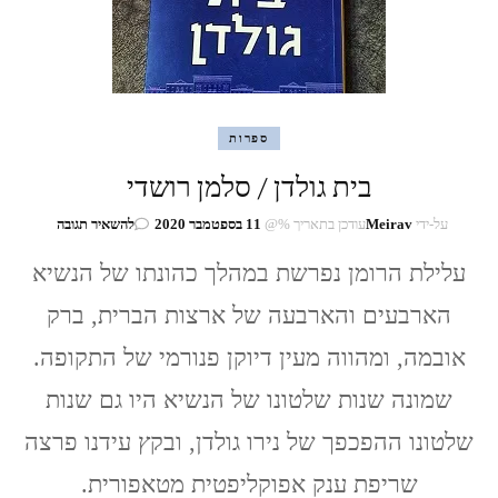
ספרות
בית גולדן / סלמן רושדי
בנושא
על-ידי
Meirav
עודכן בתאריך %@
11 בספטמבר 2020
להשאיר תגובה
בית
גולדן
עלילת הרומן נפרשת במהלך כהונתו של הנשיא
/
הארבעים והארבעה של ארצות הברית, ברק
סלמן
רושדי
אובמה, ומהווה מעין דיוקן פנורמי של התקופה.
שמונה שנות שלטונו של הנשיא היו גם שנות
שלטונו ההפכפך של נירו גולדן, ובקץ עידנו פרצה
שריפת ענק אפוקליפטית מטאפורית.