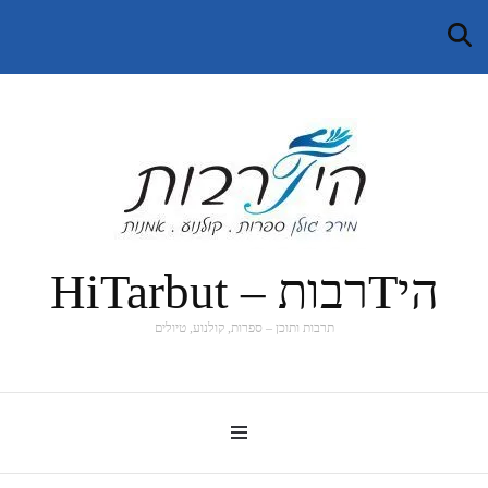
היTרבות – HiTarbut
תרבות ותוכן – ספרות, קולנוע, טיולים