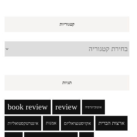
קטגוריות
קטגוריות
תגיות
book review
review
אוטוביוגרפיה
ארצות הברית
אקזיסטנציאליזם
אמנות
אינטרטקסטואליות