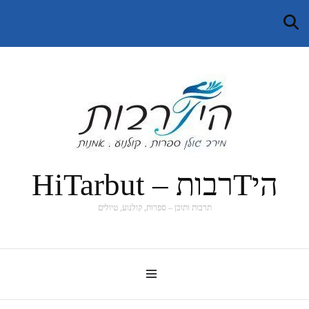
היTרבות – HiTarbut
תרבות ותוכן – ספרות, קולנוע, טיולים