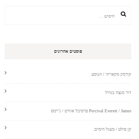
חיפוש:
פוסטים אחרונים
קורמק מקארתי / הנוסע
דור מנצח בגדול
Percival Everett / James פרסיבל אוורט / ג'יימס
קן פולט / מעגל הימים