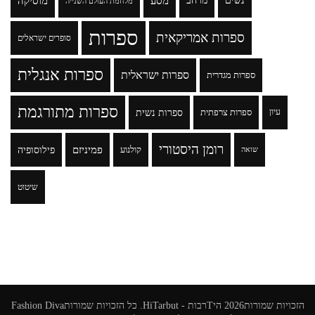
נשים
מרחב
מסע
מוסיקה
מלחמת העולם השנייה
ספרות
ספרות אמריקאית
סופרים ישראלים
ספרות אנגלית
ספרות ישראלית
ספרות מגדרית
ספרות מתורגמת
ספרות נשית
עיון
ספרות צרפתית
רומן היסטורי
פמיניזם
פילוסופיה
קולנוע
שואה
שיטוט
הזכויות שמורות2026
היTרבות - HiTarbut
. כל הזכויות שמורות
Fashion Diva