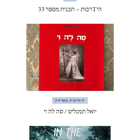
היTרבות – תכנית מספר 33
היתרבות מארחת
יואל תמנליס / סה לה וי