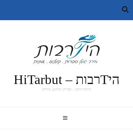
היTרבות – HiTarbut
תרבות ותוכן – ספרות, קולנוע, טיולים