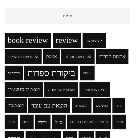
תגיות
book review
review
אוטוביוגרפיה
ארצות הברית
אקזיסטנציאליזם
אמנות
אינטרטקסטואליות
ביקורת ספרות
גזענות
ביוגרפיות
הוצאת הקיבוץ המאוחד
הוצאת כנרת זמורה
הוצאת ידיעות ספרים
הוצאת עם עובד
זהות
היסטוריה
הוצאת מודן
המשוטט
טיולים בעקבות ספרים
טיול
מגדר
זיכרון
טורקיה
חירות