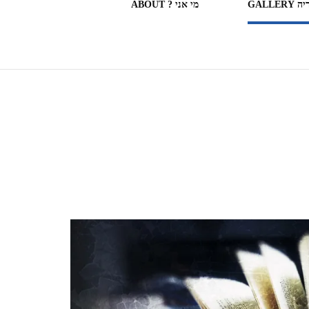
GALLERY
מי אני ? ABOUT
ספריות וחנויות ספרים בעולם
(חלק מה)ספרים שקראתי
SOME OF THE BOOKS I
READ
המצלמה המשוטטת MY
WANDERING CAMERA
חדר בבית מלון HOTEL
ROOM