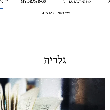
לוח אירועים ספרותי
MY DRAWINGS
גלריה 
צרו קשר CONTACT
LEGO ERGO SUM (אני קורא
= אני קיים)
בעקבות ספרים
גלריה
תרבות מארחת
רדיו RADIO