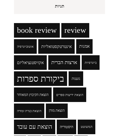
תגיות
book review
review
אמנות
אינטרטקסטואליות
אוטוביוגרפיה
ארצות הברית
אקזיסטנציאליזם
ביוגרפיות
ביקורת ספרות
גזענות
הוצאת הקיבוץ המאוחד
הוצאת ידיעות ספרים
הוצאת מודן
הוצאת כנרת זמורה
הוצאת עם עובד
היסטוריה
המשוטט