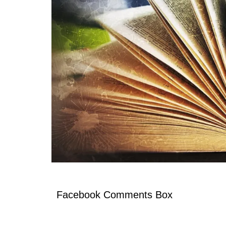
מצדה וים המלח, דצמבר 2021
MASADA AND THE DEAD
SEA, DECEMBER
סופש בלאק פריידיי, בודפשט,
הונגריה, נובמבר 2021
BUDAPEST, HUNGARY
ברלין, ספטמבר, 2021 BERLIN,
GERMANY, SEPTEMBER
Facebook Comments Box
ציפורי, אפריל, 2021 ,