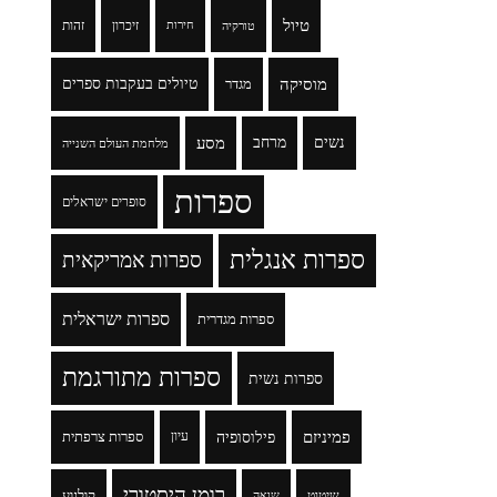
טיול
זיכרון
זהות
טורקיה
חירות
מוסיקה
טיולים בעקבות ספרים
מגדר
נשים
מרחב
מסע
מלחמת העולם השנייה
ספרות
סופרים ישראלים
ספרות אנגלית
ספרות אמריקאית
ספרות ישראלית
ספרות מגדרית
ספרות מתורגמת
ספרות נשית
פמיניזם
פילוסופיה
עיון
ספרות צרפתית
רומן היסטורי
שיטוט
קולנוע
שואה