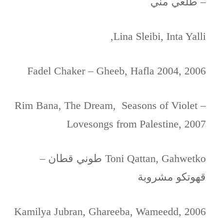
– طلعي مني
Lina Sleibi, Inta Yalli,
Fadel Chaker – Gheeb, Hafla 2004, 2006
Rim Bana, The Dream, Seasons of Violet –
Lovesongs from Palestine, 2007
Toni Qattan, Gahwetko طوني قطان –
قهوتكو مشروبة
Kamilya Jubran, Ghareeba, Wameedd, 2006