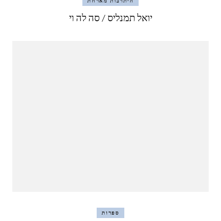
היתרבות מארחת
יואל תמנליס / סה לה וי
ספרות