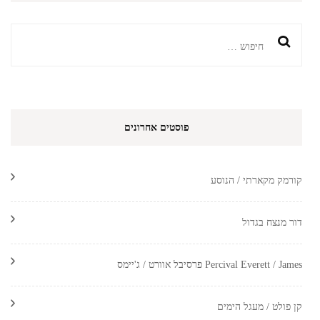
חיפוש:
פוסטים אחרונים
קורמק מקארתי / הנוסע
דור מנצח בגדול
Percival Everett / James פרסיבל אוורט / ג'יימס
קן פולט / מעגל הימים