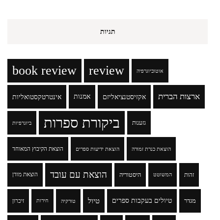
תגיות
book review
review
אוטוביוגרפיה
ארצות הברית
אקזיסטנציאליזם
אמנות
אינטרטקסטואליות
ביקורת ספרות
גזענות
ביוגרפיות
הוצאת הקיבוץ המאוחד
הוצאת כנרת זמורה
הוצאת ידיעות ספרים
הוצאת עם עובד
זהות
היסטוריה
הוצאת מודן
המשוטט
טיולים בעקבות ספרים
טיול
מגדר
זיכרון
טורקיה
חירות