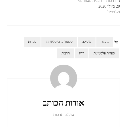
היTרבות – תכנית מספר 34
29 ביולי 2020
ב-"רדיו"
גזענות
מוסיקה
סכסוך ערבי פלשתיני
ספרות
על
ספרות פלסטינית
רדיו
תרבות
ניווט
ברשומות
אודות הכותב
סוכנת תרבות