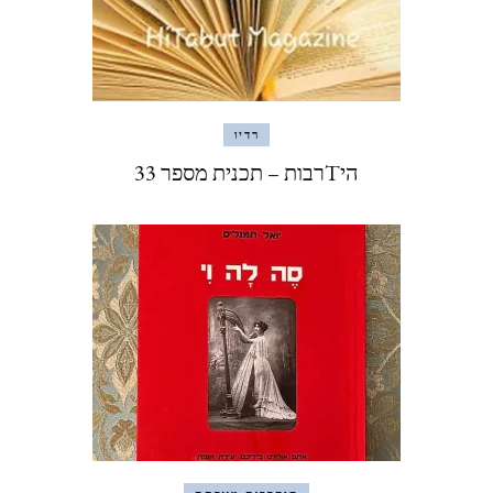
רדיו
היTרבות – תכנית מספר 33