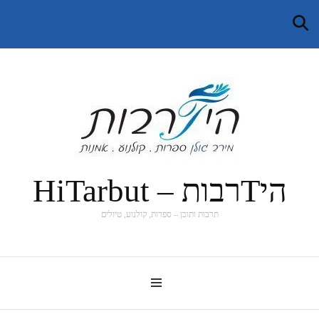
היTרבות – HiTarbut
תרבות ותוכן – ספרות, קולנוע, טיולים