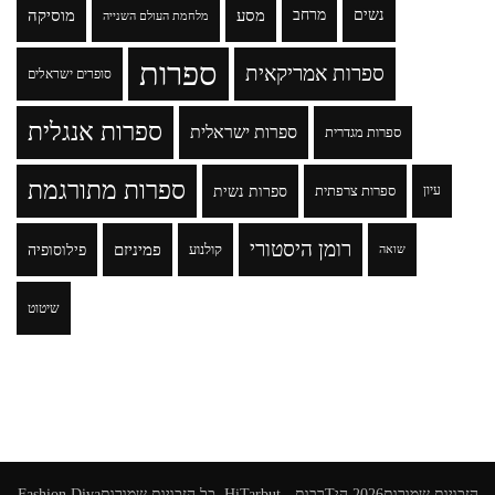
נשים
מרחב
מסע
מוסיקה
מלחמת העולם השנייה
ספרות
ספרות אמריקאית
סופרים ישראלים
ספרות אנגלית
ספרות ישראלית
ספרות מגדרית
ספרות מתורגמת
ספרות נשית
עיון
ספרות צרפתית
רומן היסטורי
פמיניזם
פילוסופיה
קולנוע
שואה
שיטוט
הזכויות שמורות2026
היTרבות - HiTarbut
. כל הזכויות שמורות
Fashion Diva