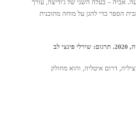
עה. אביה – בעלה השני של ג'ודיצה, עורך
נגב – עין עבדת ושדה בוקר –
בית הספר כדי להגן על מוחה מתוכנית
פברואר 2021
קאסר אל יהוד 13.2.2021
י לב
QASR AL YAHUD
יליה, דרום איטליה, והוא מחולק
ליברפול, LIVERPOOL ינואר
2020
לידס LEEDS (אנגליה), ינואר
2020
מנצ'סטר,MANCHESTER