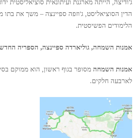
ג'ודיצה, הייתה מארגנת ועיתונאית סוציאליסטית ידו
הדין הסוציאליסט, ג'וזפה ספיינצה – משך את בתו מ
הלימודים הפשיסטית.
אמנות השמחה, גוליארדה ספיינצה, הספריה החדשה, 2020. תרגום: שירלי פינצ
אמנות השמחה
מסופר בגוף ראשון, הוא ממוקם בסיצ
לארבעה חלקים.