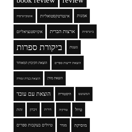
book review
review
אמנות
אינטרטקסטואליות
אוטוביוגרפיה
ארצות הברית
אקזיסטנציאליזם
ביוגרפיות
ביקורת ספרות
גזענות
הוצאת הקיבוץ המאוחד
הוצאת ידיעות ספרים
הוצאת מודן
הוצאת כנרת זמורה
הוצאת עם עובד
היסטוריה
המשוטט
טיול
זיכרון
זהות
טורקיה
חירות
מוסיקה
טיולים בעקבות ספרים
מגדר