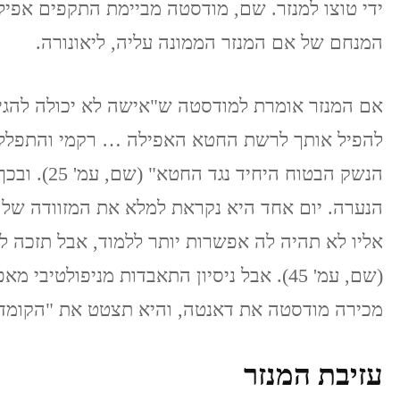
ידי טוצו למנזר. שם, מודסטה מביימת התקפים אפי
המנחם של אם המנזר הממונה עליה, ליאונורה.
אם המנזר אומרת למודסטה ש"אישה לא יכולה להגיע
להפיל אותך לרשת החטא האפילה … רקמי והתפללי. 
הנשק הבטוח ה
הנערה. יום אחד היא נקראת למלא את המזוודה שלה
אליו לא תהיה לה אפשרות יותר ללמוד, אבל תזכה 
(שם, עמ' 45). אבל ניסיון התאבדות מניפולט
מכירה מודסטה את דאנטה, והיא תצטט את "הקומדי
עזיבת המנזר