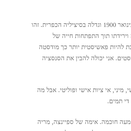
TZIPORI
אלוני אבא ותל מגידו אפריל
עוקב אחרי מודסטה, שנולדה ב -1 בינואר 1900 וגדלה בסיציליה הכפרית. זהו
2021 ALONEI ABA AND
וירידתו תוך התפתחות חייה של
TEL MEGIDO
ת להיות פאשיסטית יותר כך מודסטה
סטים. אני יכולה להבין את הסנסציה
פריחה ונדידה בצפון הארץ,
חורף-אביב, מרץ 2021
FLOWERING AND
מיני, אי ציות אישי ופוליטי. אבל מה
MIGRATION IN THE
די תמים.
NORTH OF THE
COUNTRY, WINTER-
מעה חוכמה. אימה של ספיינצה, מריה
SPRING, MARCH