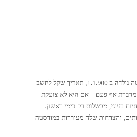
ינואר, 2020
איסטנבול, טורקיה, 2019
ISTANBUL, TURKEY
ברצלונה, יוני 2019
BARCELONA
הרומן מתחיל כשמודסטה בת ארבע או חמש. מודסטה נולדה ב 1.1.900, תאריך שקל לחשב
כרתים, אוקטובר, 2018 CRETE
 מדברת אף פעם – אם היא לא צועקת
אילת וטאבה (מ 2017) EILAT
יות בעוני, מבשלות רק בימי ראשון.
& TABA
תים, והצרחות שלה מעוררות במודסטה
פראג, אוגוסט, 2017 PRAGUE