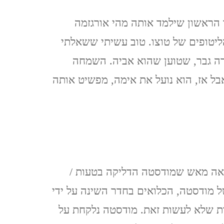
CZECH REPUBLIC
 הראשון שילמד אותה מהי אורגזמה
וארנה (מ 2015) VARNA,
ליטופים של טוצו. טוב עשיתי ששאלתי
BULGARIA
בערך היא מכירה גבר, שטוען שהוא אביה. השמחה
בל אז, הוא נועל את אימה, מפשיט אותה
אה מאש שמודסטה הדליקה בטעות /
ל מודסטה, הכלואים בחדר השינה על ידי
רת שלא לעשות זאת. מודסטה נלקחת על