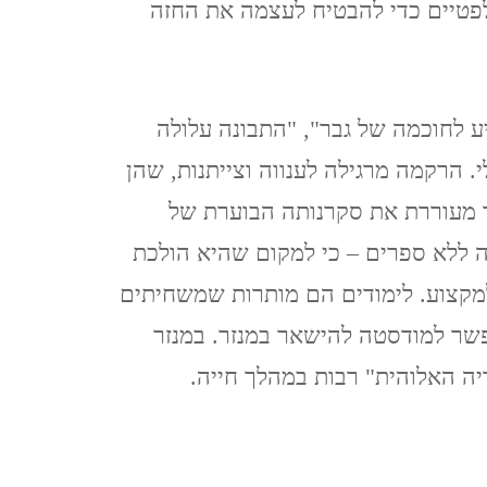
לפטיים כדי להבטיח לעצמה את החזה
 לחוכמה של גבר", "התבונה עלולה
הרקמה מרגילה לענווה וצייתנות, שהן
יחיד נגד החטא" (שם, עמ' 25). ובכך מעוררת את סקרנותה הבוערת של
 ללא ספרים – כי למקום שהיא הולכת
למקצוע. לימודים הם מותרות שמשחיתים
יבי מאפשר למודסטה להישאר במנזר. במנזר
ה האלוהית" רבות במהלך חייה.