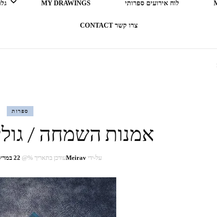
לוח אירועים ספרותי
MY DRAWINGS
גלריה 
צרו קשר CONTACT
LEGO ERGO SUM (אני קורא
= אני קיים)
בעקבות ספרים
ספרות
אמנות השמחה / גולי
תרבות מארחת
רדיו RADIO
על-ידי
Meirav
עודכן בתאריך %@
22 במרץ 2022