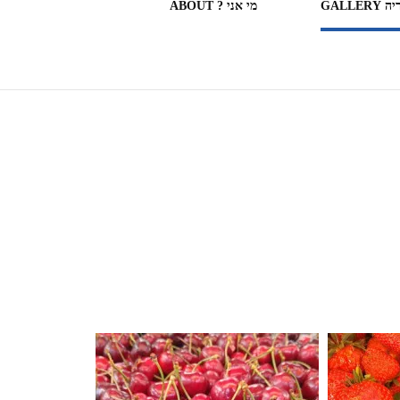
GALLERY
מי אני ? ABOUT
ספריות וחנויות ספרים בעולם
(חלק מה)ספרים שקראתי
SOME OF THE BOOKS I
READ
המצלמה המשוטטת MY
WANDERING CAMERA
חדר בבית מלון HOTEL
ROOM