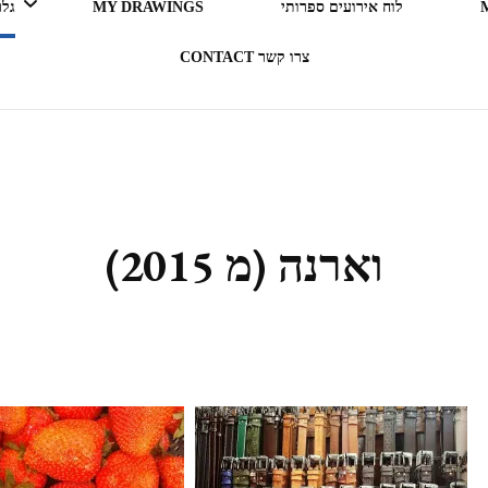
לוח אירועים ספרותי
MY DRAWINGS
גלריה 
צרו קשר CONTACT
LEGO ERGO SUM (אני קורא
= אני קיים)
בעקבות ספרים
וארנה (מ 2015)
תרבות מארחת
רדיו RADIO