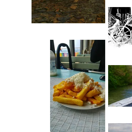
CZECH REPUBLIC
וארנה (מ 2015) VARNA,
BULGARIA