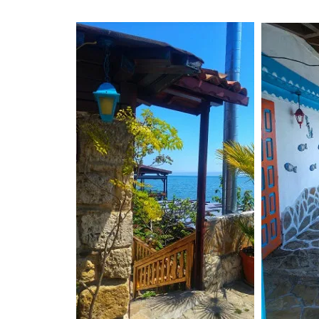
נגב – עין עבדת ושדה בוקר –
פברואר 2021
קאסר אל יהוד 13.2.2021
QASR AL YAHUD
ליברפול, LIVERPOOL ינואר
2020
לידס LEEDS (אנגליה), ינואר
2020
מנצ'סטר,MANCHESTER