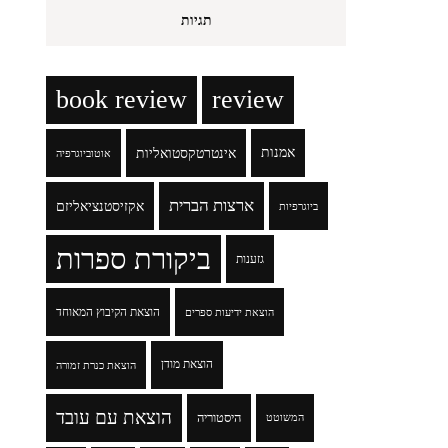
תגיות
book review
review
אמנות
אינטרטקסטואליות
אוטוביוגרפיה
ארצות הברית
אקזיסטנציאליזם
ביוגרפיות
ביקורת ספרות
גזענות
הוצאת הקיבוץ המאוחד
הוצאת ידיעות ספרים
הוצאת מודן
הוצאת כנרת זמורה
הוצאת עם עובד
היסטוריה
המשוטט