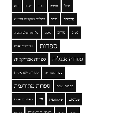
טיול
זיכרון
זהות
טורקיה
חירות
מוסיקה
טיולים בעקבות ספרים
מגדר
נשים
מרחב
מסע
מלחמת העולם השנייה
ספרות
סופרים ישראלים
ספרות אנגלית
ספרות אמריקאית
ספרות ישראלית
ספרות מגדרית
ספרות מתורגמת
ספרות נשית
פמיניזם
פילוסופיה
עיון
ספרות צרפתית
רומן היסטורי
שיטוט
קולנוע
שואה