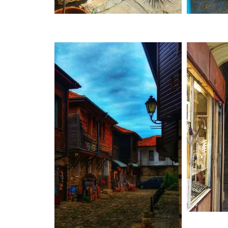
ינואר, 2020
איסטנבול, טורקיה, 2019
ISTANBUL, TURKEY
ברצלונה, יוני 2019
BARCELONA
כרתים, אוקטובר, 2018 CRETE
אילת וטאבה (מ 2017) EILAT
& TABA
פראג, אוגוסט, 2017 PRAGUE