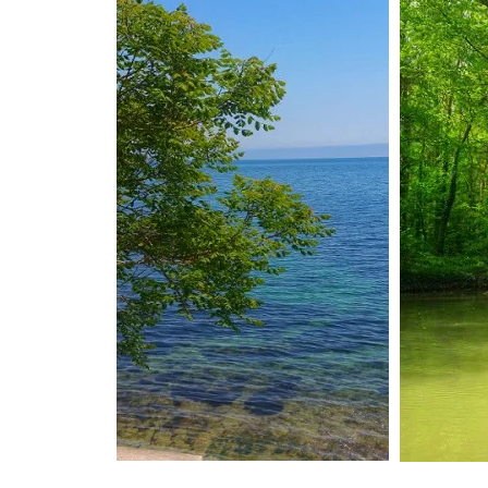
TZIPORI
אלוני אבא ותל מגידו אפריל
2021 ALONEI ABA AND
TEL MEGIDO
פריחה ונדידה בצפון הארץ,
חורף-אביב, מרץ 2021
FLOWERING AND
MIGRATION IN THE
NORTH OF THE
COUNTRY, WINTER-
SPRING, MARCH