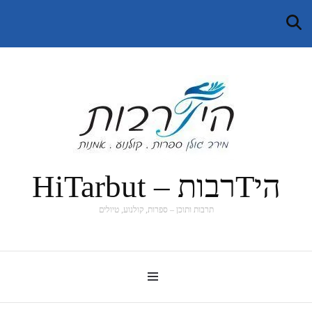
היTרבות – HiTarbut
תרבות ותוכן – ספרות, קולנוע, טיולים