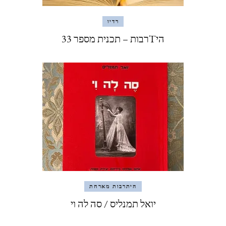
רדיו
היTרבות – תכנית מספר 33
היתרבות מארחת
יואל תמנליס / סה לה וי