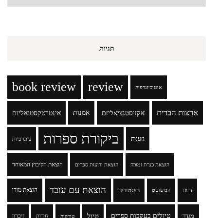
תגיות
book review
review
אוטוביוגרפיה
ארצות הברית
אקזיסטנציאליזם
אמנות
אינטרטקסטואליות
ביקורת ספרות
גזענות
ביוגרפיות
הוצאת הקיבוץ המאוחד
הוצאת כנרת זמורה
הוצאת ידיעות ספרים
הוצאת עם עובד
זהות
היסטוריה
הוצאת מודן
המשוטט
טיולים בעקבות ספרים
טיול
מגדר
זיכרון
טורקיה
חירות