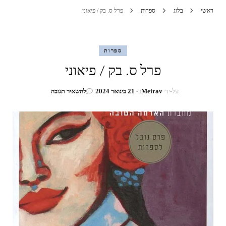
ראשי
בלוג
ספרות
פרל ס. בק / פיאוני
ספרות
פרל ס. בק / פיאוני
בנושא
על-ידי
Meirav
ב-
21 בינואר 2024
להשאיר תגובה
פרל
ס.
בק
/
פיאוני