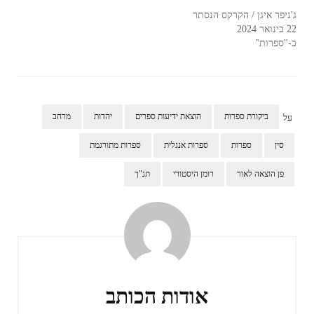
ג'ניפר איגן / הקרקס הנסתר
22 בינואר 2024
ב-"ספרות"
ביקורת ספרות
הוצאת ידיעות ספרים
יהדות
מרחב
על
סין
ספרות
ספרות אנגלית
ספרות מתורגמת
פן הוצאה לאור
רומן היסטורי
תנ"ך
ניווט
ברשומות
אודות הכותב