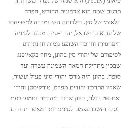
פיאוני (Peony) הוא שמה של נערה משרתת.
תרגום שמה הוא אדמונית החורש, הפרח
הלאומי של סין. בילדותה היא נמכרה למשפחתו
של עזרא בן ישראל, יהודי-סיני. מבעד לעיניה
היפהפיות וחיוכה השופע גומות חן נתוודע
לסיפורם של יהודי סין בהונן, מחוז בקאייפנג
שבסין מתחילת המאה השמונה עשרה ועד
סופה. בהונן היה מרכז יהודי-סיני פעיל ועשיר,
שאליו התרכזו יהודים מפרס, טורקיסטן והודו
ואט-אט נעלם, כיוון שרוב היהודים נטמעו בעם
הסיני וחשבו עצמם לסינים יותר מאשר יהודים.